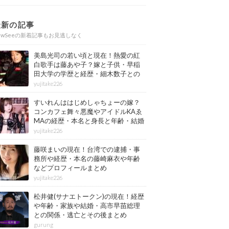
最新の記事
ewSeeの新着記事もお見逃しなく
美島光司の若い頃と現在！熱愛の紅
白歌手は藤あや子？嫁と子供・早稲
田大学の学歴と経歴・細木数子との
確執もまとめ
yujitake226
すいれんははじめしゃちょーの嫁？
コンカフェ舞々悪魔やアイドルKAゑ
MAの経歴・本名と身長と年齢・結婚
情報もまとめ
yujitake226
藤咲まいの現在！台湾での逮捕・事
務所や経歴・本名の藤崎麻衣や年齢
などプロフィールまとめ
yujitake226
松井健(サナエトークン)の現在！経歴
や年齢・家族や結婚・高市早苗総理
との関係・逃亡とその後まとめ
gurung