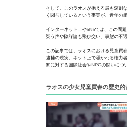
そして、このラオスが抱える最も深刻
く関与しているという事実が、近年の
インターネット上やSNSでは、この問
疑う声や陰謀論も飛び交い、事態の不
この記事では、ラオスにおける児童買
逮捕の現実、ネット上で囁かれる権力
闇に対する国際社会やNPOの闘いにつ
ラオスの少女児童買春の歴史的