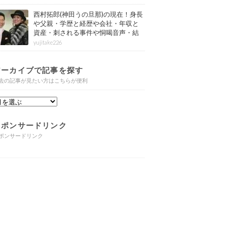
西村拓郎(神田うの旦那)の現在！身長
や父親・学歴と経歴や会社・年収と
資産・刺される事件や恫喝音声・結
婚と子供や自宅・脳梗塞の病気もま
yujitake226
とめ
アーカイブで記事を探す
去の記事が見たい方はこちらが便利
スポンサードリンク
ポンサードリンク