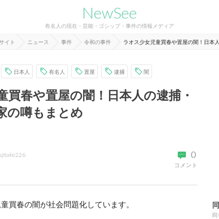
NewSee
有名人の現在・芸能・ゴシップ・事件の情報メディア
報サイト
ニュース
事件
令和の事件
ラオス少女児童買春や置屋の闇！日本
日本人
有名人
置屋
逮捕
闇
童買春や置屋の闇！日本人の逮捕・
家の噂もまとめ
0
ujitake226
コメント
児童買春の闇が社会問題化しています。
同