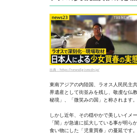
出典：https://newsdig.ismcdn.jp/
東南アジアの内陸国、ラオス人民民主
界遺産として街並みを残し、敬虔な仏
秘境」、「微笑みの国」と称されます
しかし近年、その穏やかで美しいイメ
「闇」が急速に拡大している事が明ら
食い物にした「児童買春」の蔓延です