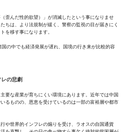
要（歪んだ性的欲望）」が消滅したという事になりませ
客たちは、より法規制が緩く、警察の監視の目が届きにく
ットを移す事になります。
N諸国の中でも経済発展が遅れ、国境の行き来が比較的容
フレの悲劇
、主要な産業が育ちにくい環境にあります。近年では中国
でいるものの、恩恵を受けているのは一部の富裕層や都市
流行や世界的インフレの煽りを受け、ラオスの自国通貨
生活を直撃し、その日の食べ物すら事欠く絶対的貧困層が