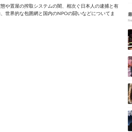
実態や置屋の搾取システムの闇、相次ぐ日本人の逮捕と有
、世界的な包囲網と国内のNPOの闘いなどについてま
N