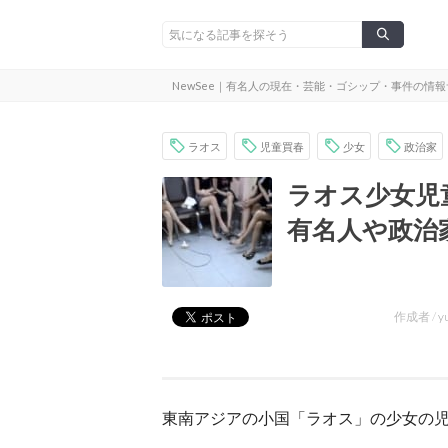
NewSee｜有名人の現在・芸能・ゴシップ・事件の情
ラオス
児童買春
少女
政治家
ラオス少女児
有名人や政治
作成者 /
y
東南アジアの小国「ラオス」の少女の