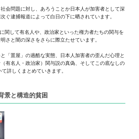
な社会問題に対し、あろうことか日本人が加害者として深
相次ぐ逮捕報道によって白日の下に晒されています。
題に関して有名人や、政治家といった権力者たちの関与を
透明さと闇の深さをさらに際立たせています。
春と「置屋」の過酷な実態、日本人加害者の歪んだ心理と
者（有名人・政治家）関与説の真偽、そしてこの底なしの
いて詳しくまとめていきます。
背景と構造的貧困