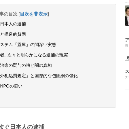
事の目次
[
目次を非表示
]
日本人の逮捕
と構造的貧困
ステム「置屋」の闇深い実態
過
者…次々と明らかになる逮捕の現実
治家の関与の噂と闇の真相
外犯処罰規定」と国際的な包囲網の強化
ス
NPOの闘い
次ぐ日本人の逮捕