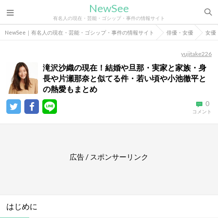
NewSee
有名人の現在・芸能・ゴシップ・事件の情報サイト
NewSee｜有名人の現在・芸能・ゴシップ・事件の情報サイト
俳優・女優
女優
yujitake226
滝沢沙織の現在！結婚や旦那・実家と家族・身
長や片瀬那奈と似てる件・若い頃や小池徹平と
の熱愛もまとめ
0
コメント
広告 / スポンサーリンク
はじめに