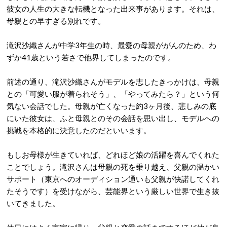
彼女の人生の大きな転機となった出来事があります。それは、
母親との早すぎる別れです。
滝沢沙織さんが中学3年生の時、最愛の母親ががんのため、わ
ずか41歳という若さで他界してしまったのです
。
前述の通り、滝沢沙織さんがモデルを志したきっかけは、母親
との「可愛い服が着られそう」、「やってみたら？」という何
気ない会話でした
。母親が亡くなった約3ヶ月後、悲しみの底
にいた彼女は、ふと母親とのその会話を思い出し、モデルへの
挑戦を本格的に決意したのだといいます
。
もしお母様が生きていれば、どれほど娘の活躍を喜んでくれた
ことでしょう。滝沢さんは母親の死を乗り越え、父親の温かい
サポート（東京へのオーディション通いも父親が快諾してくれ
たそうです）を受けながら、芸能界という厳しい世界で生き抜
いてきました
。