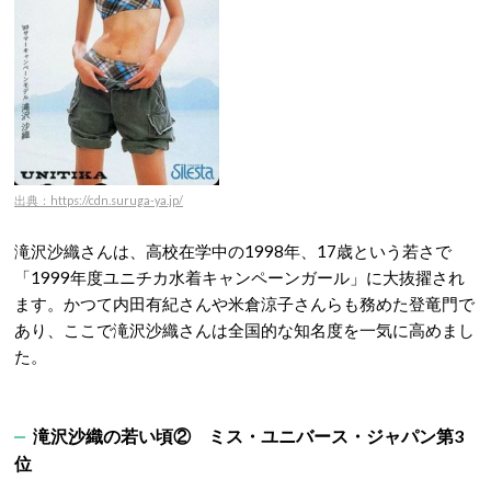
出典：https://cdn.suruga-ya.jp/
滝沢沙織さんは、高校在学中の1998年、17歳という若さで
「1999年度ユニチカ水着キャンペーンガール」に大抜擢され
ます
。かつて内田有紀さんや米倉涼子さんらも務めた登竜門で
あり、ここで滝沢沙織さんは全国的な知名度を一気に高めまし
た
。
滝沢沙織の若い頃②
ミス・ユニバース・ジャパン第3
位