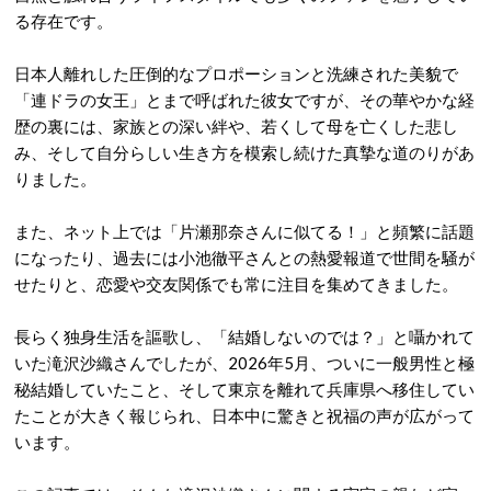
る存在です。
日本人離れした圧倒的なプロポーションと洗練された美貌で
「連ドラの女王」とまで呼ばれた彼女ですが、その華やかな経
歴の裏には、家族との深い絆や、若くして母を亡くした悲し
み、そして自分らしい生き方を模索し続けた真摯な道のりがあ
りました。
また、ネット上では「片瀬那奈さんに似てる！」と頻繁に話題
になったり、過去には小池徹平さんとの熱愛報道で世間を騒が
せたりと、恋愛や交友関係でも常に注目を集めてきました。
長らく独身生活を謳歌し、「結婚しないのでは？」と囁かれて
いた滝沢沙織さんでしたが、2026年5月、ついに一般男性と極
秘結婚していたこと、そして東京を離れて兵庫県へ移住してい
たことが大きく報じられ、日本中に驚きと祝福の声が広がって
います。