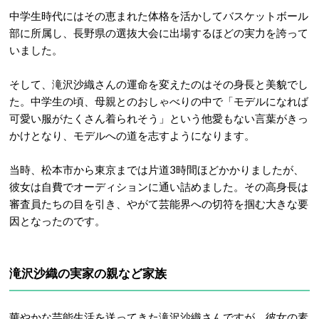
中学生時代にはその恵まれた体格を活かしてバスケットボール
部に所属し、長野県の選抜大会に出場するほどの実力を誇って
いました
。
そして、滝沢沙織さんの運命を変えたのはその身長と美貌でし
た。中学生の頃、母親とのおしゃべりの中で「モデルになれば
可愛い服がたくさん着られそう」という他愛もない言葉がきっ
かけとなり、モデルへの道を志すようになります
。
当時、松本市から東京までは片道3時間ほどかかりましたが、
彼女は自費でオーディションに通い詰めました
。その高身長は
審査員たちの目を引き、やがて芸能界への切符を掴む大きな要
因となったのです。
滝沢沙織の実家の親など家族
華やかな芸能生活を送ってきた滝沢沙織さんですが、彼女の素