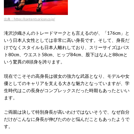
出典：https://contents.oricon.co.jp/
滝沢沙織さんの
トレードマークとも言えるのが、「176cm」と
いう日本人女性としては非常に高い身長です
。そして、身長だ
けでなくスタイルも日本人離れしており、スリーサイズはバス
ト80cm、ウエスト58cm、ヒップ84cm、股下はなんと88cmと
いう驚異の8頭身を誇ります
。
現在でこそその高身長は彼女の強力な武器となり、モデルや女
優としてのキャリアを支える大きな魅力となっていますが、学
生時代はこの長身がコンプレックスだった時期もあったといい
ます
。
ご両親は決して特別身長が高いわけではないそうで、なぜ自分
だけがこんなに身長が伸びたのかと悩んだこともあったようで
す
。