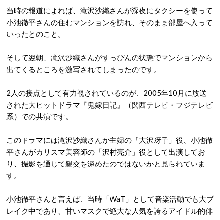
当時の報道によれば、滝沢沙織さんが深夜にタクシーを使って
小池徹平さんの住むマンションを訪れ、そのまま部屋へ入って
いったとのこと
。
そして翌朝、滝沢沙織さんがすっぴんの状態でマンションから
出てくるところを激写されてしまったのです
。
2人の接点として有力視されているのが、2005年10月に放送
された大ヒットドラマ『鬼嫁日記』（関西テレビ・フジテレビ
系）での共演です
。
このドラマには滝沢沙織さんが主婦の「大沢冴子」役、小池徹
平さんがカリスマ美容師の「沢村亮介」役として出演してお
り、撮影を通じて親交を深めたのではないかと見られていま
す。
小池徹平さんと言えば、当時「WaT」として音楽活動でも大ブ
レイク中であり、甘いマスクで絶大な人気を誇るアイドル的俳