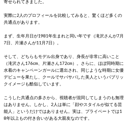
寄せられてきました
。
実際に2人のプロフィールを比較してみると、驚くほど多くの
共通点があります。
まず、生年月日が1981年生まれと同い年です（滝沢さんが7月
7日、片瀬さんが11月7日）
。
そして、どちらもモデル出身であり、身長が非常に高いこと
（滝沢さん176cm、片瀬さん172cm）
。さらに、ほぼ同時期に
水着のキャンペーンガールに選出され、同じような時期に女優
デビューを果たし、クールでサバサバした美人というパブリッ
クイメージも酷似しています
。
こうした共通点の多さから、視聴者が混同してしまうのも無理
はありません。しかし、2人は単に「顔やスタイルが似てる芸
能人」というだけではありません。実は、プライベートでは1
8年以上もの付き合いがある大親友なのです
。