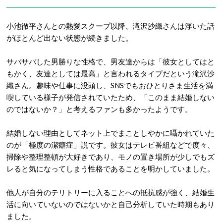
小池徹平さんとの熱愛スクープ以降、滝沢沙織さんは浮いた話
がほとんど出ない状態が続きました。
サバサバした男勝りな性格で、男友達からは「彼女としてはと
もかく、友達としては最高」と言われるタイプだという滝沢沙
織さん
。趣味や仕事に没頭し、SNSでもおひとりさま生活を満
喫している様子が発信されていたため、「このまま結婚しない
のではないか？」と考えるファンも多かったようです
。
結婚しない理由としてネット上でまことしやかに囁かれていた
のが「極度の潔癖症」説です
。
彼女はテレビ番組などで度々、
掃除や整理整頓が大好きであり、モノの置き場所が少しでもズ
レると気になってしまう性格であることを明かしていました
。
他人が自分のテリトリーに入ることへの抵抗感が強く、結婚生
活に向いていないのではないかと自己分析していた時期もあり
ました。