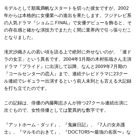
モデルとして順風満帆なスタートを切った彼女ですが、2002
年からは本格的に女優業への進出を果たします
。フジテレビ系
の人気ドラマ『ショムニ FINAL』で女優デビューを飾ると、そ
の存在感と確かな演技力でまたたく間に業界内で引っ張りだこ
となりました
。
滝沢沙織さんの若い頃を語る上で絶対に外せないのが、「連ド
ラの女王」という異名です。2004年1月期の木村拓哉さん主演
ドラマ『プライド』に出演して以降、なんと2009年7月期の
『コールセンターの恋人』まで、連続テレビドラマに23クー
ル連続でレギュラー出演するという前人未到とも言える大記録
を打ち立てたのです
。
この記録は、俳優の内藤剛志さんが持つ27クール連続出演に
次ぐもので、女性俳優としては驚異的な数字です
。
『アットホーム・ダッド』、『鬼嫁日記』、『7人の女弁護
士』、『マルモのおきて』、『DOCTORS〜最強の名医〜』な