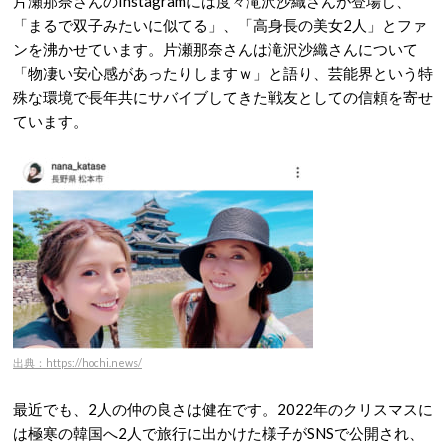
片瀬那奈さんのInstagramには度々滝沢沙織さんが登場し、
「まるで双子みたいに似てる」、「高身長の美女2人」とファ
ンを沸かせています
。片瀬那奈さんは滝沢沙織さんについて
「物凄い安心感があったりしますｗ」と語り、芸能界という特
殊な環境で長年共にサバイブしてきた戦友としての信頼を寄せ
ています
。
出典：https://hochi.news/
最近でも、2人の仲の良さは健在です。2022年のクリスマスに
は極寒の韓国へ2人で旅行に出かけた様子がSNSで公開され、