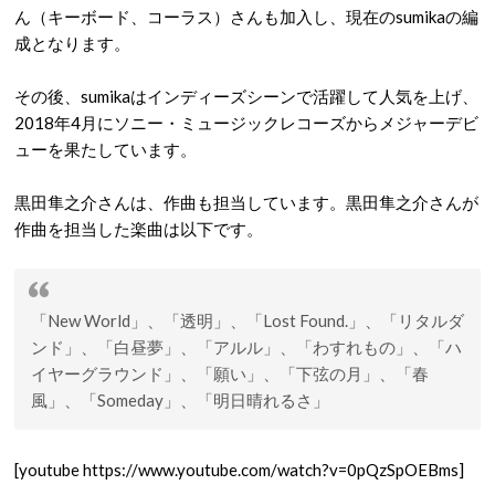
ん（キーボード、コーラス）さんも加入し、現在のsumikaの編
成となります。
その後、sumikaはインディーズシーンで活躍して人気を上げ、
2018年4月にソニー・ミュージックレコーズからメジャーデビ
ューを果たしています。
黒田隼之介さんは、作曲も担当しています。黒田隼之介さんが
作曲を担当した楽曲は以下です。
「
New World
」、「透明」、「
Lost Found.
」、「
リタルダ
ンド
」、「白昼夢」、「アルル」、「わすれもの」、「ハ
イヤーグラウンド」、「願い」、「下弦の月」、「春
風」、「
Someday
」、「
明日晴れるさ
」
[youtube https://www.youtube.com/watch?v=0pQzSpOEBms]