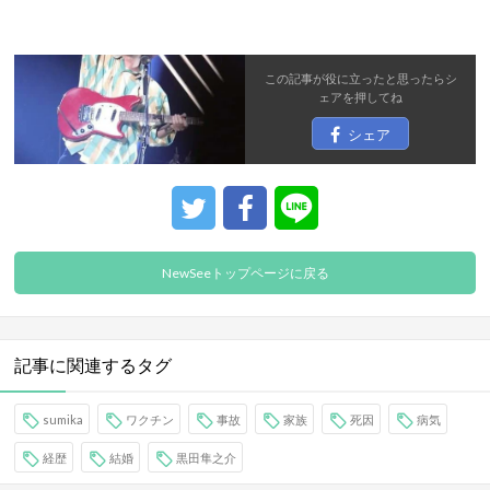
この記事が役に立ったと思ったら
シ
ェア
を押してね
シェア
NewSeeトップページに戻る
記事に関連するタグ
sumika
ワクチン
事故
家族
死因
病気
経歴
結婚
黒田隼之介