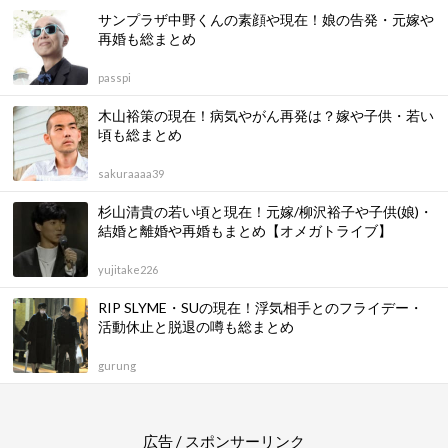
サンプラザ中野くんの素顔や現在！娘の告発・元嫁や
再婚も総まとめ
passpi
木山裕策の現在！病気やがん再発は？嫁や子供・若い
頃も総まとめ
sakuraaaa39
杉山清貴の若い頃と現在！元嫁/柳沢裕子や子供(娘)・
結婚と離婚や再婚もまとめ【オメガトライブ】
yujitake226
RIP SLYME・SUの現在！浮気相手とのフライデー・
活動休止と脱退の噂も総まとめ
gurung
広告 / スポンサーリンク