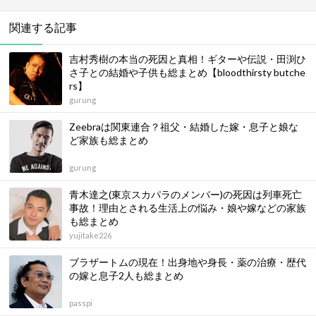
関連する記事
吉村秀樹の本当の死因と真相！ギターや伝説・田渕ひ
さ子との結婚や子供も総まとめ【bloodthirsty butche
rs】
gurung
Zeebraは関東連合？祖父・結婚した嫁・息子と娘な
ど家族も総まとめ
gurung
青木達之(東京スカパラのメンバー)の死因は列車死亡
事故！理由とされる生活上の悩み・娘や嫁などの家族
も総まとめ
yujitake226
ブラザートムの現在！出身地や身長・薬の治療・歴代
の嫁と息子2人も総まとめ
passpi