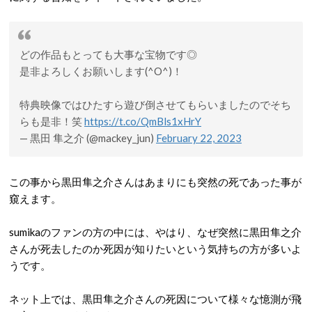
どの作品もとっても大事な宝物です◎
是非よろしくお願いします(^O^)！
特典映像ではひたすら遊び倒させてもらいましたのでそち
らも是非！笑
https://t.co/QmBls1xHrY
— 黒田 隼之介 (@mackey_jun)
February 22, 2023
この事から黒田隼之介さんはあまりにも突然の死であった事が
窺えます。
sumikaのファンの方の中には、やはり、なぜ突然に黒田隼之介
さんが死去したのか死因が知りたいという気持ちの方が多いよ
うです。
ネット上では、黒田隼之介さんの死因について様々な憶測が飛