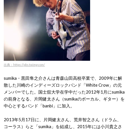
出典：https://pbs.twimg.com/
sumika・黒田隼之介さんは青森山田高校卒業で、2009年に解
散した川崎のインディーズロックバンド「White Crow」の元
メンバーでした。国士舘大学在学中だった2012年1月にsumika
の前身となる、片岡健太さん（sumikaのボーカル、ギター）を
中心とするバンド「banbi」に加入。
2013年5月17日に、片岡健太さん、荒井智之さん（ドラム、
コーラス）らと「sumika」を結成し、2015年には小川貴之さ