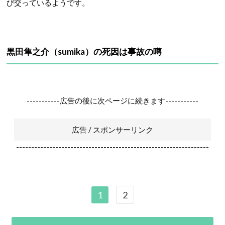
び交っているようです。
黒田隼之介（sumika）の死因は事故の噂
-----------広告の後に次ページに続きます-----------
広告 / スポンサーリンク
----------------------------------------------------------------
1
2