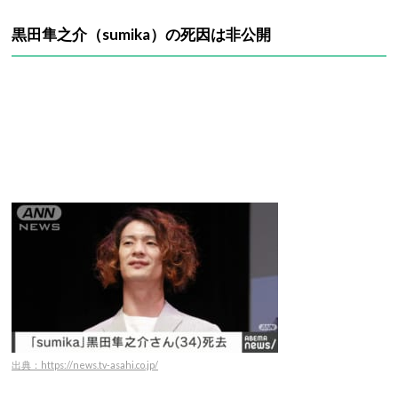
黒田隼之介（sumika）の死因は非公開
出典：https://news.tv-asahi.co.jp/