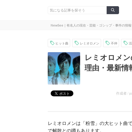
NewSee｜有名人の現在・芸能・ゴシップ・事件の情
ヒット曲
レミオロメン
不仲
活
レミオロメン
理由・最新情
作成者 /
p
レミオロメンは「粉雪」の大ヒット曲
で解散との噂もあります。