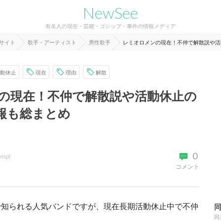
NewSee
有名人の現在・芸能・ゴシップ・事件の情報メディア
報サイト
歌手・アーティスト
男性歌手
レミオロメンの現在！不仲で解散説や活
動休止
現在
理由
解散
の現在！不仲で解散説や活動休止の
報も総まとめ
0
asspi
コメント
で知られる人気バンドですが、現在長期活動休止中で不仲
同