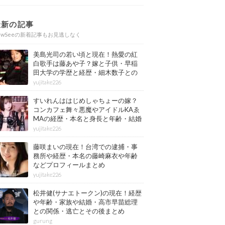
最新の記事
ewSeeの新着記事もお見逃しなく
美島光司の若い頃と現在！熱愛の紅
白歌手は藤あや子？嫁と子供・早稲
田大学の学歴と経歴・細木数子との
確執もまとめ
yujitake226
すいれんははじめしゃちょーの嫁？
コンカフェ舞々悪魔やアイドルKAゑ
MAの経歴・本名と身長と年齢・結婚
情報もまとめ
yujitake226
藤咲まいの現在！台湾での逮捕・事
務所や経歴・本名の藤崎麻衣や年齢
などプロフィールまとめ
yujitake226
松井健(サナエトークン)の現在！経歴
や年齢・家族や結婚・高市早苗総理
との関係・逃亡とその後まとめ
gurung