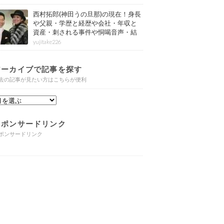
西村拓郎(神田うの旦那)の現在！身長
や父親・学歴と経歴や会社・年収と
資産・刺される事件や恫喝音声・結
婚と子供や自宅・脳梗塞の病気もま
yujitake226
とめ
アーカイブで記事を探す
去の記事が見たい方はこちらが便利
スポンサードリンク
ポンサードリンク