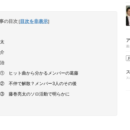
事の目次
[
目次を非表示
]
太
過
介
治
① ヒット曲から分かるメンバーの葛藤
ス
② 不仲で解散？メンバー3人のその後
③ 藤巻亮太のソロ活動で明らかに