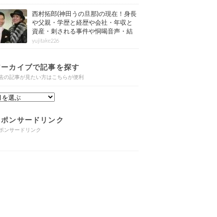
西村拓郎(神田うの旦那)の現在！身長
や父親・学歴と経歴や会社・年収と
資産・刺される事件や恫喝音声・結
婚と子供や自宅・脳梗塞の病気もま
yujitake226
とめ
アーカイブで記事を探す
去の記事が見たい方はこちらが便利
スポンサードリンク
ポンサードリンク