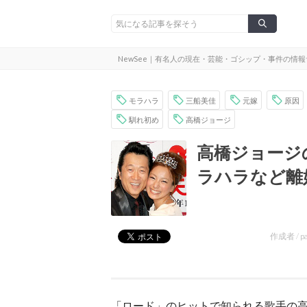
NewSee｜有名人の現在・芸能・ゴシップ・事件の情
モラハラ
三船美佳
元嫁
原因
馴れ初め
高橋ジョージ
高橋ジョージ
ラハラなど離
作成者 /
p
「ロード」のヒットで知られる歌手の