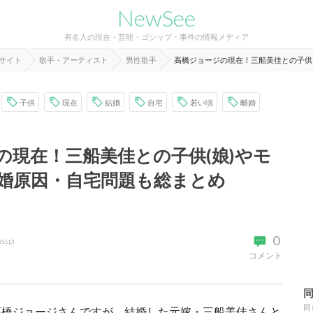
NewSee
有名人の現在・芸能・ゴシップ・事件の情報メディア
報サイト
歌手・アーティスト
男性歌手
高橋ジョージの現在！三船美佳との子供
子供
現在
結婚
自宅
若い頃
離婚
の現在！三船美佳との子供(娘)やモ
婚原因・自宅問題も総まとめ
0
asspi
コメント
同
高橋ジョージさんですが、結婚した元嫁・三船美佳さんと