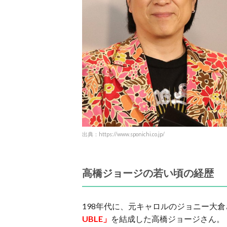
出典：https://www.sponichi.co.jp/
高橋ジョージの若い頃の経歴
198年代に、元キャロルのジョニー大
UBLE」
を結成した高橋ジョージさん。