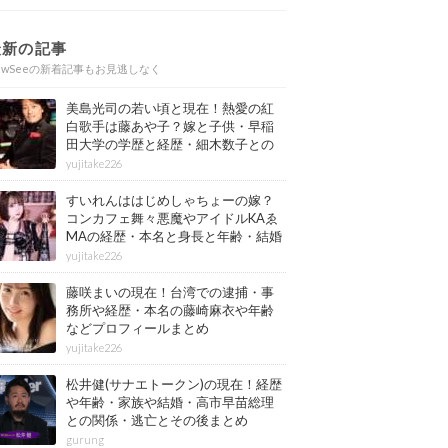
最新の記事
ewSeeの新着記事もお見逃しなく
美島光司の若い頃と現在！熱愛の紅
白歌手は藤あや子？嫁と子供・早稲
田大学の学歴と経歴・細木数子との
確執もまとめ
yujitake226
すいれんははじめしゃちょーの嫁？
コンカフェ舞々悪魔やアイドルKAゑ
MAの経歴・本名と身長と年齢・結婚
情報もまとめ
yujitake226
藤咲まいの現在！台湾での逮捕・事
務所や経歴・本名の藤崎麻衣や年齢
などプロフィールまとめ
yujitake226
松井健(サナエトークン)の現在！経歴
や年齢・家族や結婚・高市早苗総理
との関係・逃亡とその後まとめ
gurung