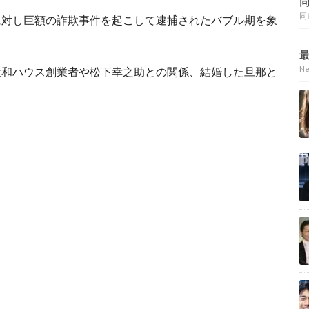
同
に対し巨額の詐欺事件を起こして逮捕されたバブル期を象
N
大和ハウス創業者や松下幸之助との関係、結婚した旦那と