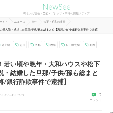
NewSee
有名人の現在・芸能・ゴシップ・事件の情報メディア
報サイト
ニュース
事件
大正・昭和の事件
の愛人説・結婚した旦那/子供/孫も総まとめ【恵川の女将/銀行詐欺事件で逮捕】
尾上縫
恵川
旦那
晩年
松下幸之助
死因
！若い頃や晩年・大和ハウスや松下
説・結婚した旦那/子供/孫も総まと
将/銀行詐欺事件で逮捕】
0
ABURAGIREMON
コメント