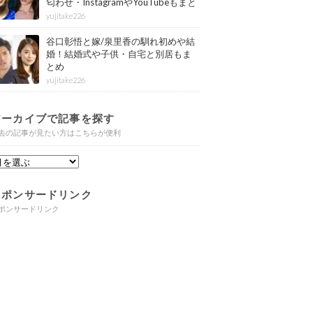
匂わせ・InstagramやYouTubeもまと
め
yujitake226
谷口彰悟と嫁/泉里香の馴れ初めや結
婚！結婚式や子供・自宅と別居もま
とめ
yujitake226
アーカイブで記事を探す
去の記事が見たい方はこちらが便利
スポンサードリンク
ポンサードリンク