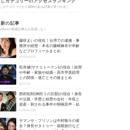
同じカテゴリーのアクセスランキング
じカテゴリーだから興味のある記事が見つかる！
最新の記事
ewSeeの新着記事もお見逃しなく
藤咲まいの現在！台湾での逮捕・事
務所や経歴・本名の藤崎麻衣や年齢
などプロフィールまとめ
yujitake226
松井健(サナエトークン)の現在！経歴
や年齢・家族や結婚・高市早苗総理
との関係・逃亡とその後まとめ
gurung
西村拓郎(神田うの旦那)の現在！身長
や父親・学歴と経歴や会社・年収と
資産・刺される事件や恫喝音声・結
婚と子供や自宅・脳梗塞の病気もま
yujitake226
とめ
サマンサ・フリソンは中村敬斗の彼
女？身長やタトゥー・箱根旅行など