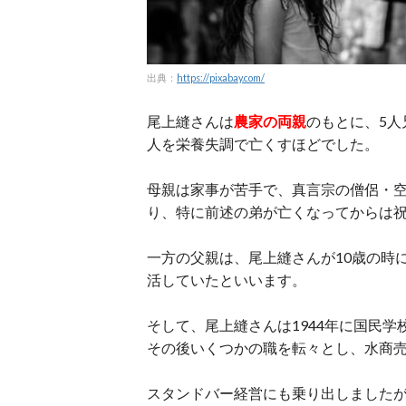
出典：
https://pixabay.com/
尾上縫さんは
農家の両親
のもとに、5人
人を栄養失調で亡くすほどでした。
母親は家事が苦手で、真言宗の僧侶・
り、特に前述の弟が亡くなってからは
一方の父親は、尾上縫さんが10歳の時
活していたといいます。
そして、尾上縫さんは1944年に国民
その後いくつかの職を転々とし、水商
スタンドバー経営にも乗り出しました