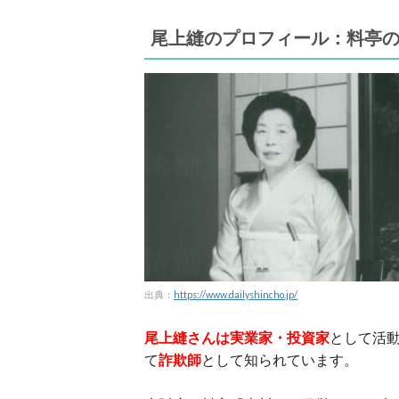
尾上縫のプロフィール：料亭
出典：
https://www.dailyshincho.jp/
尾上縫さんは実業家・投資家
として活
て
詐欺師
として知られています。