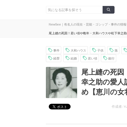
NewSee｜有名人の現在・芸能・ゴシップ・事件の情
尾上縫の死因！若い頃や晩年・大和ハウスや松下幸之助
事件
大和ハウス
子供
孫
経歴
結婚
若い頃
銀行
尾上縫の死因
幸之助の愛人
め【恵川の女
作成者 /
K