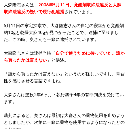
大森隆志さんは、
2006年5月11日、覚醒剤取締法違反と大麻
取締法違反の疑いで現行犯逮捕
されています。
5月11日の家宅捜索で、大森隆志さんの自宅の寝室から覚醒剤
約10gと乾燥大麻40gが見つかったことで、逮捕に至りまし
た。この時、奥さんも一緒に逮捕されています。
大森隆志さんは逮捕当時「
自分で使うために持っていた。誰か
ら買ったかは言えない
」と供述。
「誰から買ったかは言えない」というのが怪しいですし、常習
性を感じさせる言葉ですよね。
大森さんは懲役2年6ヶ月・執行猶予4年の有罪判決を受けてい
ます。
裁判によると、奥さんは最初は大森さんの薬物使用を止めよう
としましたが、次第に一緒に薬物を使用するようになったとの