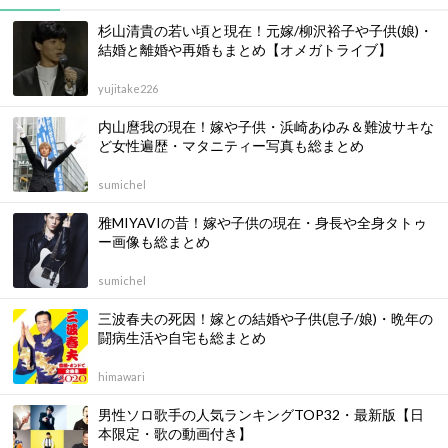
杉山清貴の若い頃と現在！元嫁/柳沢裕子や子供(娘)・
結婚と離婚や再婚もまとめ【オメガトライブ】
yujitake226
内山麿我の現在！嫁や子供・浜崎あゆみ＆難波サキな
ど女性遍歴・マタニティー写真も総まとめ
sumichel
雅MIYAVIの昔！嫁や子供の現在・身長や全身タトゥ
ー画像も総まとめ
sumichel
三波春夫の死因！嫁との結婚や子供(息子/娘)・晩年の
闘病生活や自宅も総まとめ
himawari
男性ソロ歌手の人気ランキングTOP32・最新版【日
本限定・歌の動画付き】