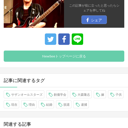
この記事が役に立ったと思ったら
シ
ェア
を押してね
シェア
NewSeeトップページに戻る
記事に関連するタグ
サザンオールスターズ
創価学会
大森隆志
嫁
子供
現在
理由
結婚
脱退
逮捕
関連する記事