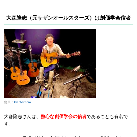
大森隆志
（元サザンオールスターズ）
は創価学会信者
出典：
twitter.com
大森隆志さんは、
熱心な創価学会の信者
であることも有名で
す。