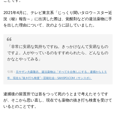
ことです。
2021年4月に、テレビ東京系「じっくり聞いタロウ～スター近
況（秘）報告～」に出演した際は、覚醒剤などの違法薬物に手
を出した理由について、次のように話していました。
「非常に安易な気持ちですね。きっかけなんて安易なもの
ですよ。人がやっているのをすすめられたら、どんなもの
かなとやってみる」
引用：
元サザン大森隆志、違法薬物は「すべてを台無しにする」逮捕から１５
年、現在も“抜き打ち検査” – 芸能社会 – SANSPO.COM（サンスポ）
逮捕後の留置所では首をつって死のうとまで考えたそうです
が、そこから思い直し、現在でも薬物の抜き打ち検査を受けて
いるとのことです。