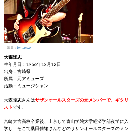
出典：
twitter.com
大森隆志
生年月日：1956年12月12日
出身：宮崎県
所属：元アミューズ
活動：ミュージシャン
大森隆志さんは
サザンオールスターズの元メンバーで、ギタリ
スト
です。
宮崎大宮高校卒業後、上京して青山学院大学経済学部夜学に入
学し、そこで桑田佳祐さんなどのサザンオールスターズのメン