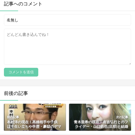
記事へのコメント
前後の記事
前の記事
次の記事
本村洋の現在！再婚相手や子供
青木亜希の現在！有吉弘行とのフ
は？生い立ちや学歴・豪邸のデマ
ライデー・山口鉄也(旦那)と結婚
も総まとめ【光市母子殺害事件の
と子供も総まとめ