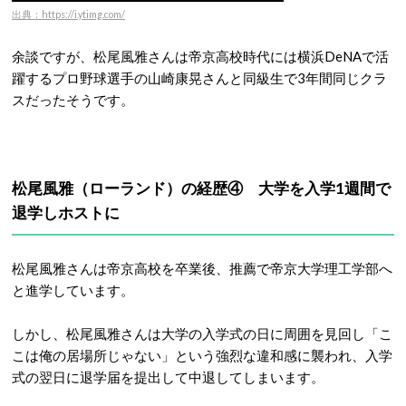
出典：https://i.ytimg.com/
余談ですが、松尾風雅さんは帝京高校時代には横浜DeNAで活
躍するプロ野球選手の山崎康晃さんと同級生で3年間同じクラ
スだったそうです。
松尾風雅（ローランド）の経歴④ 大学を入学1週間で
退学しホストに
松尾風雅さんは帝京高校を卒業後、推薦で帝京大学理工学部へ
と進学しています。
しかし、松尾風雅さんは大学の入学式の日に周囲を見回し「こ
こは俺の居場所じゃない」という強烈な違和感に襲われ、入学
式の翌日に退学届を提出して中退してしまいます。