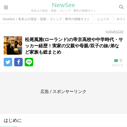
NewSee
有名人の現在・芸能・ゴシップ・事件の情報サイト
NewSee｜有名人の現在・芸能・ゴシップ・事件の情報サイト
ニュース
ホスト
yujitake226
松尾風雅(ローランド)の帝京高校や中学時代・サ
ッカー経歴！実家の父親や母親/双子の妹/弟な
ど家族も総まとめ
0
コメント
広告 / スポンサーリンク
はじめに