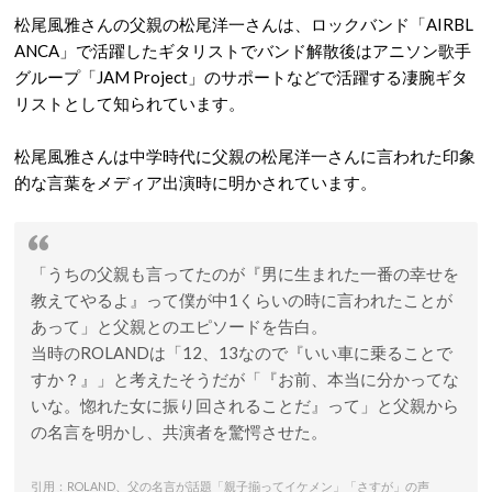
松尾風雅さんの父親の松尾洋一さんは、ロックバンド「AIRBL
ANCA」で活躍したギタリストでバンド解散後はアニソン歌手
グループ「JAM Project」のサポートなどで活躍する凄腕ギタ
リストとして知られています。
松尾風雅さんは中学時代に父親の松尾洋一さんに言われた印象
的な言葉をメディア出演時に明かされています。
「うちの父親も言ってたのが『男に生まれた一番の幸せを
教えてやるよ』って僕が中1くらいの時に言われたことが
あって」と父親とのエピソードを告白。
当時のROLANDは「12、13なので『いい車に乗ることで
すか？』」と考えたそうだが「『お前、本当に分かってな
いな。惚れた女に振り回されることだ』って」と父親から
の名言を明かし、共演者を驚愕させた。
引用：ROLAND、父の名言が話題「親子揃ってイケメン」「さすが」の声