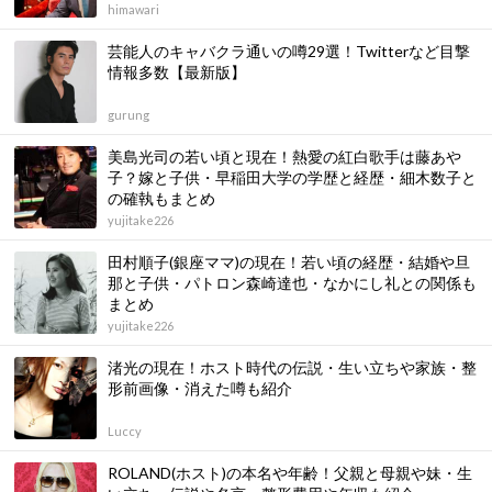
himawari
芸能人のキャバクラ通いの噂29選！Twitterなど目撃
情報多数【最新版】
gurung
美島光司の若い頃と現在！熱愛の紅白歌手は藤あや
子？嫁と子供・早稲田大学の学歴と経歴・細木数子と
の確執もまとめ
yujitake226
田村順子(銀座ママ)の現在！若い頃の経歴・結婚や旦
那と子供・パトロン森崎達也・なかにし礼との関係も
まとめ
yujitake226
渚光の現在！ホスト時代の伝説・生い立ちや家族・整
形前画像・消えた噂も紹介
Luccy
ROLAND(ホスト)の本名や年齢！父親と母親や妹・生