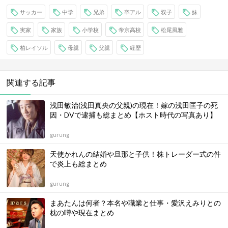
サッカー
中学
兄弟
卒アル
双子
妹
実家
家族
小学校
帝京高校
松尾風雅
柏レイソル
母親
父親
経歴
関連する記事
浅田敏治(浅田真央の父親)の現在！嫁の浅田匡子の死
因・DVで逮捕も総まとめ【ホスト時代の写真あり】
gurung
天使かれんの結婚や旦那と子供！株トレーダー式の件
で炎上も総まとめ
gurung
まあたんは何者？本名や職業と仕事・愛沢えみりとの
枕の噂や現在まとめ