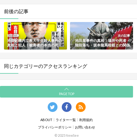
前後の記事
前の記事
次の記事
池袋駅構内立教大学生殺人事件の
池田屋事件の真相！場所や死者・
真相と犯人！被害者の本当の死
階段落ち・坂本龍馬暗殺との関係
因・なんJでの陰謀説・遺族の現在
などわかりやすく解説
も総まとめ
同じカテゴリーのアクセスランキング
PAGE TOP
ABOUT
ライター一覧
利用規約
プライバシーポリシー
お問い合わせ
© 2025 NewSee