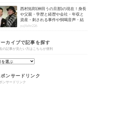
西村拓郎(神田うの旦那)の現在！身長
や父親・学歴と経歴や会社・年収と
資産・刺される事件や恫喝音声・結
婚と子供や自宅・脳梗塞の病気もま
yujitake226
とめ
アーカイブで記事を探す
去の記事が見たい方はこちらが便利
スポンサードリンク
ポンサードリンク