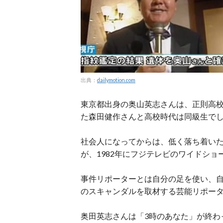
出典：
dailymotion.com
東京都出身の奥山英志さんは、正則高校
た森田健作さんと高校時代は同級生で
社会人になってからは、低く落ち着い
が、1982年にフジテレビのワイドショ
事件リポーターとは自分の足を使い、
のスキャンダルを取材する芸能リポー
奥田英志さんは「3時のあなた」が終わ