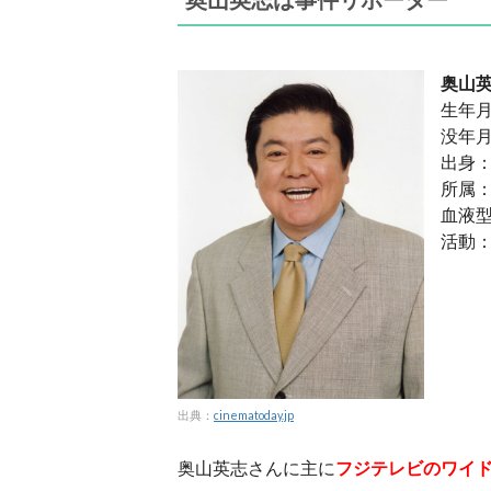
奥山
生年月
没年月
出身
所属
血液型
活動
出典：
cinematoday.jp
奥山英志さんに主に
フジテレビのワイ