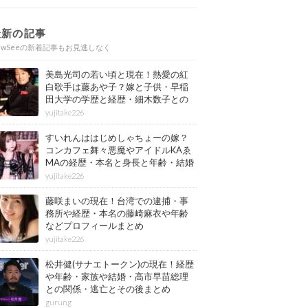
最新の記事
ewSeeの新着記事もお見逃しなく
美島光司の若い頃と現在！熱愛の紅
白歌手は藤あや子？嫁と子供・早稲
田大学の学歴と経歴・細木数子との
確執もまとめ
yujitake226
すいれんははじめしゃちょーの嫁？
コンカフェ舞々悪魔やアイドルKAゑ
MAの経歴・本名と身長と年齢・結婚
情報もまとめ
yujitake226
藤咲まいの現在！台湾での逮捕・事
務所や経歴・本名の藤崎麻衣や年齢
などプロフィールまとめ
yujitake226
松井健(サナエトークン)の現在！経歴
や年齢・家族や結婚・高市早苗総理
との関係・逃亡とその後まとめ
gurung