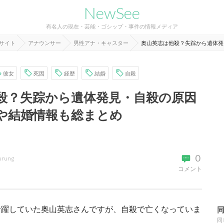
NewSee
有名人の現在・芸能・ゴシップ・事件の情報メディア
報サイト
アナウンサー
男性アナ・キャスター
奥山英志は他殺？失踪から遺体発
彼女
死因
経歴
結婚
自殺
殺？失踪から遺体発見・自殺の原因
や結婚情報も総まとめ
0
urung
コメント
活躍していた奥山英志さんですが、自殺で亡くなっていま
同