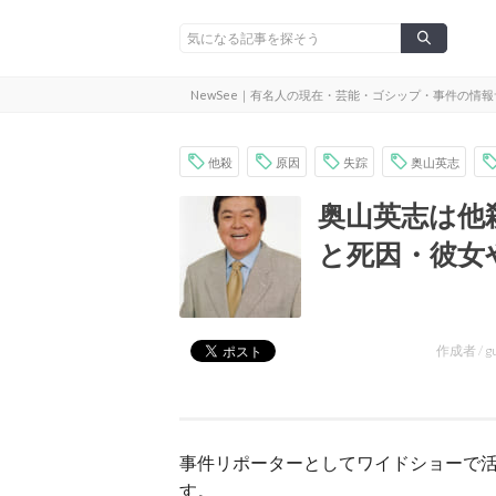
NewSee｜有名人の現在・芸能・ゴシップ・事件の情
他殺
原因
失踪
奥山英志
奥山英志は他
と死因・彼女
作成者 /
g
事件リポーターとしてワイドショーで
す。