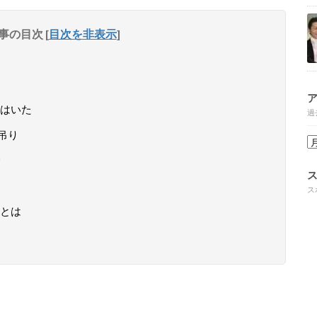
事の目次
[
目次を非表示
]
はいた
過
吊り
ス
とは