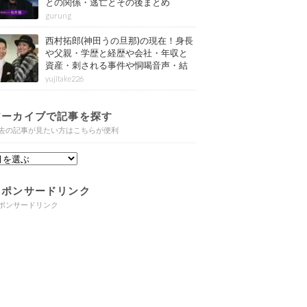
との関係・逃亡とその後まとめ
gurung
西村拓郎(神田うの旦那)の現在！身長
や父親・学歴と経歴や会社・年収と
資産・刺される事件や恫喝音声・結
婚と子供や自宅・脳梗塞の病気もま
yujitake226
とめ
アーカイブで記事を探す
去の記事が見たい方はこちらが便利
スポンサードリンク
ポンサードリンク