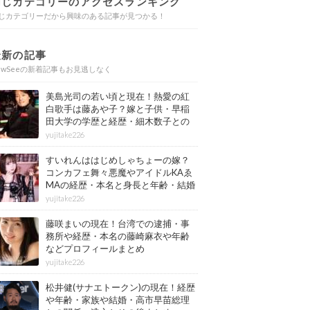
同じカテゴリーのアクセスランキング
じカテゴリーだから興味のある記事が見つかる！
最新の記事
ewSeeの新着記事もお見逃しなく
美島光司の若い頃と現在！熱愛の紅
白歌手は藤あや子？嫁と子供・早稲
田大学の学歴と経歴・細木数子との
確執もまとめ
yujitake226
すいれんははじめしゃちょーの嫁？
コンカフェ舞々悪魔やアイドルKAゑ
MAの経歴・本名と身長と年齢・結婚
情報もまとめ
yujitake226
藤咲まいの現在！台湾での逮捕・事
務所や経歴・本名の藤崎麻衣や年齢
などプロフィールまとめ
yujitake226
松井健(サナエトークン)の現在！経歴
や年齢・家族や結婚・高市早苗総理