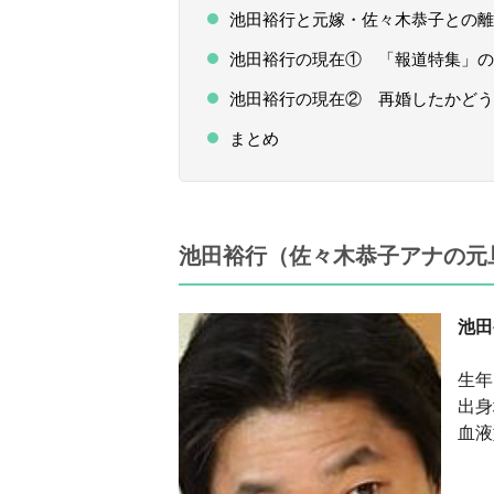
池田裕行と元嫁・佐々木恭子との離
池田裕行の現在① 「報道特集」の
池田裕行の現在② 再婚したかどう
まとめ
池田裕行（佐々木恭子アナの元
池田
生年
出身
血液