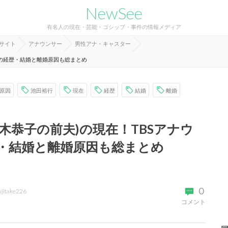
NewSee
有名人の現在・芸能・ゴシップ・事件の情報メディア
報サイト
アナウンサー
男性アナ・キャスター
ーの経歴・結婚と離婚原因も総まとめ
原因
池田裕行
現在
経歴
結婚
離婚
木恭子の前夫)の現在！TBSアナウ
・結婚と離婚原因も総まとめ
0
ujitake226
コメント