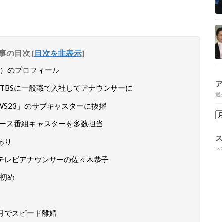
事の目次
[
目次を非表示
]
）のプロフィール
TBSに一般職で入社してアナウンサーに
過
WS23」のサブキャスターに抜擢
ュース番組キャスターを多数担当
あり
ス
テレビアナウンサーの佐々木恭子
初め
月でスピード離婚