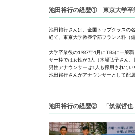
池田裕行の経歴① 東京大学卒
池田裕行さんは、全国トップクラスの名
経て、東京大学教養学部フランス科（偏差
大学卒業後の1987年4月にTBSに一
サー枠では女性が3人（木場弘子さん、
男性アナウンサーは1人も採用されてい
池田裕行さんがアナウンサーとして配
池田裕行の経歴② 「筑紫哲也 