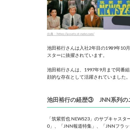
出典：https://assets.st-note.com/
池田裕行さんは入社2年目の1989年10
スターに抜擢されています。
池田裕行さんは、1997年9月まで同番
顔的な存在として活躍されていました
池田裕行の経歴③ JNN系列
「筑紫哲也 NEWS23」のサブキャス
0」、「JNN報道特集」、「JNNフラ