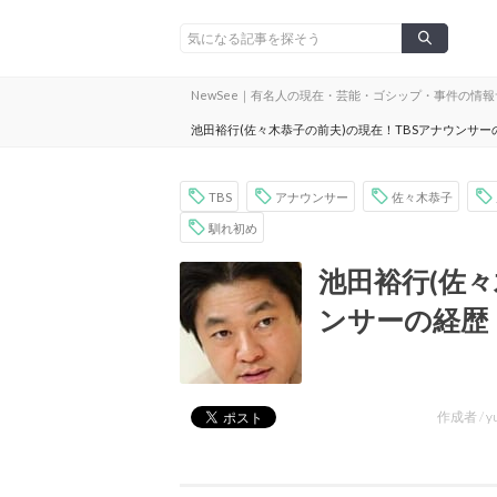
NewSee｜有名人の現在・芸能・ゴシップ・事件の情
池田裕行(佐々木恭子の前夫)の現在！TBSアナウンサ
TBS
アナウンサー
佐々木恭子
馴れ初め
池田裕行(佐々
ンサーの経歴
作成者 /
y