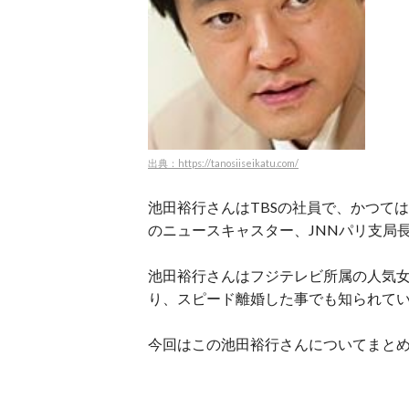
出典：https://tanosiiseikatu.com/
池田裕行さんはTBSの社員で、かつて
のニュースキャスター、JNNパリ支局
池田裕行さんはフジテレビ所属の人気
り、スピード離婚した事でも知られて
今回はこの池田裕行さんについてまと