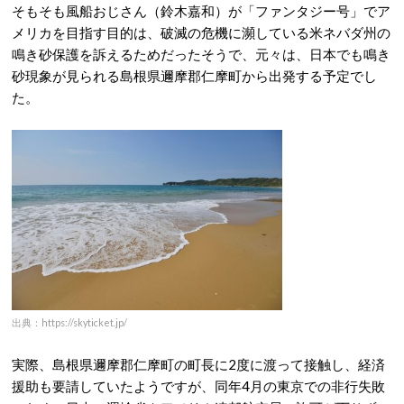
そもそも風船おじさん（鈴木嘉和）が「ファンタジー号」でア
メリカを目指す目的は、破滅の危機に瀕している米ネバダ州の
鳴き砂保護を訴えるためだったそうで、元々は、日本でも鳴き
砂現象が見られる島根県邇摩郡仁摩町から出発する予定でし
た。
出典：https://skyticket.jp/
実際、島根県邇摩郡仁摩町の町長に2度に渡って接触し、経済
援助も要請していたようですが、同年4月の東京での非行失敗