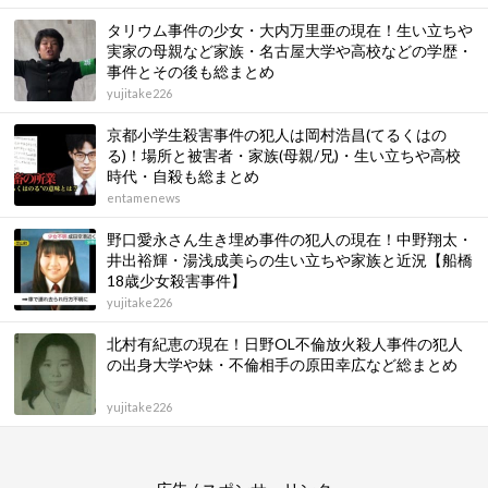
タリウム事件の少女・大内万里亜の現在！生い立ちや
実家の母親など家族・名古屋大学や高校などの学歴・
事件とその後も総まとめ
yujitake226
京都小学生殺害事件の犯人は岡村浩昌(てるくはの
る)！場所と被害者・家族(母親/兄)・生い立ちや高校
時代・自殺も総まとめ
entamenews
野口愛永さん生き埋め事件の犯人の現在！中野翔太・
井出裕輝・湯浅成美らの生い立ちや家族と近況【船橋
18歳少女殺害事件】
yujitake226
北村有紀恵の現在！日野OL不倫放火殺人事件の犯人
の出身大学や妹・不倫相手の原田幸広など総まとめ
yujitake226