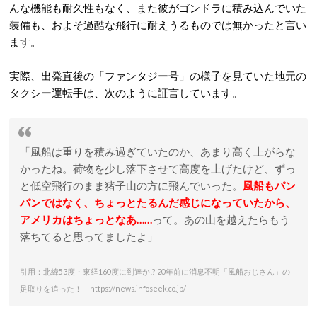
んな機能も耐久性もなく、また彼がゴンドラに積み込んでいた
装備も、およそ過酷な飛行に耐えうるものでは無かったと言い
ます。
実際、出発直後の「ファンタジー号」の様子を見ていた地元の
タクシー運転手は、次のように証言しています。
「風船は重りを積み過ぎていたのか、あまり高く上がらな
かったね。荷物を少し落下させて高度を上げたけど、ずっ
と低空飛行のまま猪子山の方に飛んでいった。
風船もパン
パンではなく、ちょっとたるんだ感じになっていたから、
アメリカはちょっとなあ……
って。あの山を越えたらもう
落ちてると思ってましたよ」
引用：北緯53度・東経160度に到達か!? 20年前に消息不明「風船おじさん」の
足取りを追った！ https://news.infoseek.co.jp/