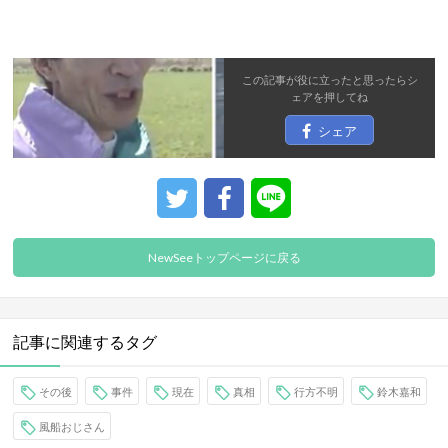
この記事が役に立ったと思ったら
シ
ェア
を押してね
シェア
NewSeeトップページに戻る
記事に関連するタグ
その後
事件
現在
真相
行方不明
鈴木嘉和
風船おじさん