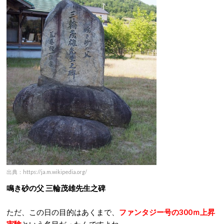
出典：https://ja.m.wikipedia.org/
鳴き砂の父 三輪茂雄先生之碑
ただ、この日の目的はあくまで、
ファンタジー号の300ｍ上昇