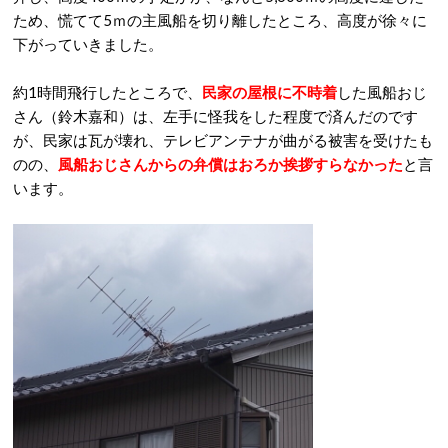
ため、慌てて5ｍの主風船を切り離したところ、高度が徐々に
下がっていきました。
約1時間飛行したところで、
民家の屋根に不時着
した風船おじ
さん（鈴木嘉和）は、左手に怪我をした程度で済んだのです
が、民家は瓦が壊れ、テレビアンテナが曲がる被害を受けたも
のの、
風船おじさんからの弁償はおろか挨拶すらなかった
と言
います。