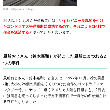
出典：https://mainichi.jp/
20人以上にも及んだ債権者には、
いずれビニール風船を付け
たゴンドラで太平洋横断に成功するので、それによるCM料で
借金を返済する
と語っていたと言います。
風船おじさん（鈴木嘉和）が起こした風船にまつわる2
つの事件
風船おじさん（鈴木嘉和）と言えば、1992年11月、檜の風呂
桶に大小の26個の風船をくくりつけた自作のゴンドラ「ファ
ンタジー号」に乗って、遠くアメリカ大陸を目指すも、2日後
には消息を絶ってしまった行方不明事件で一躍その名が知られ
る存在となりました。