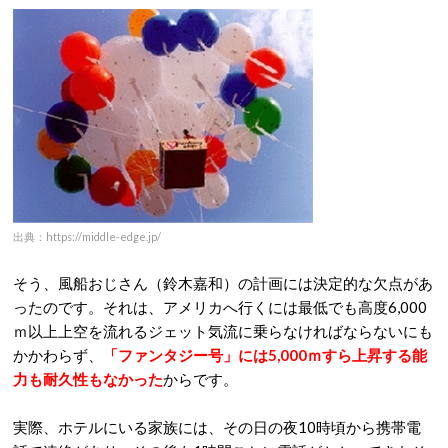
出典：https://middle-edge.jp/
そう、風船おじさん（鈴木嘉和）の計画には決定的な欠点があ
ったのです。それは、アメリカへ行くには最低でも高度6,000
ｍ以上上空を流れるジェット気流に乗らなければならないにも
かかわらず、
「ファンタジー号」には5,000ｍすら上昇する能
力も耐久性もなかった
からです。
実際、ホテルにいる家族には、その日の夜10時頃から携帯電