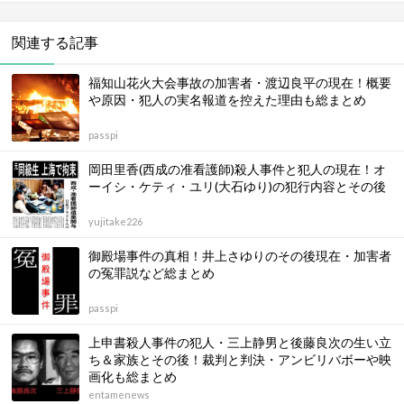
関連する記事
福知山花火大会事故の加害者・渡辺良平の現在！概要
や原因・犯人の実名報道を控えた理由も総まとめ
passpi
岡田里香(西成の准看護師)殺人事件と犯人の現在！オ
ーイシ・ケティ・ユリ(大石ゆり)の犯行内容とその後
yujitake226
御殿場事件の真相！井上さゆりのその後現在・加害者
の冤罪説など総まとめ
passpi
上申書殺人事件の犯人・三上静男と後藤良次の生い立
ち＆家族とその後！裁判と判決・アンビリバボーや映
画化も総まとめ
entamenews