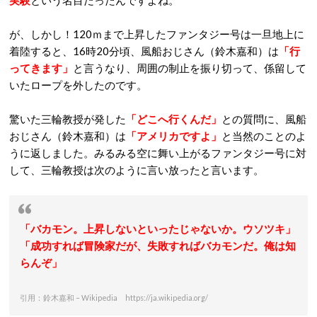
実験
という名目だったんですよね。
が、しかし！120ｍまで上昇したファンタジー号は一旦地上に
着陸すると、16時20分頃、風船おじさん（鈴木嘉和）は
「行
ってきます」
と言うなり、周囲の制止を振り切って、係留して
いたロープを外したのです。
驚いた三輪教授が発した
「どこへ行くんだ」
との質問に、風船
おじさん（鈴木嘉和）は
「アメリカですよ」
と当然のことのよ
うに返しました。みるみる空に舞い上がるファンタジー号に対
して、三輪教授は次のように言い放ったと言います。
「バカモン。上昇しないといったじゃないか。ウソツキ」
「成功すれば冒険家だが、失敗すればバカモンだ。俺は知
らんぞ」
引用：鈴木嘉和 – Wikipedia https://ja.wikipedia.org/