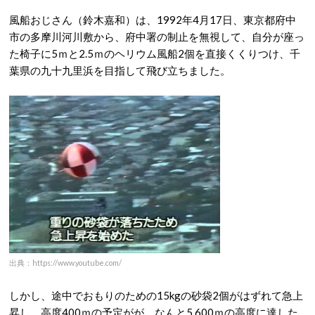
風船おじさん（鈴木嘉和）は、1992年4月17日、東京都府中
市の多摩川河川敷から、府中署の制止を無視して、自分が座っ
た椅子に5ｍと2.5ｍのヘリウム風船2個を直接くくりつけ、千
葉県の九十九里浜を目指して飛び立ちました。
出典：https://www.youtube.com/
しかし、途中でおもりのための15kgの砂袋2個がはずれて急上
昇し、高度400ｍの予定がが、なんと5,600ｍの高度に達した