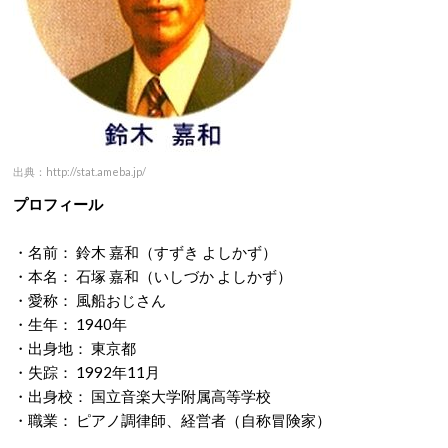
出典：http://stat.ameba.jp/
プロフィール
・名前： 鈴木 嘉和（すずき よしかず）
・本名： 石塚 嘉和（いしづか よしかず）
・愛称： 風船おじさん
・生年： 1940年
・出身地： 東京都
・失踪： 1992年11月
・出身校： 国立音楽大学附属高等学校
・職業： ピアノ調律師、経営者（自称冒険家）