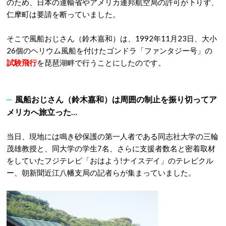
のため、日本の運輸省やアメリカ連邦航空局の許可が下りず、
仁摩町は要請を断っていました。
そこで風船おじさん（鈴木嘉和）は、1992年11月23日、大小
26個のヘリウム風船を付けたゴンドラ「ファンタジー号」の
試験飛行
を琵琶湖畔で行うことにしたのです。
風船おじさん（鈴木嘉和）は周囲の制止を振り切ってア
メリカへ旅立った…
当日、現地には鳴き砂保護の第一人者である同志社大学の三輪
茂雄教授と、同大学の学生7名、さらに支援者数名と密着取材
をしていたフジテレビ「おはよう!ナイスデイ」のテレビクル
ー、朝新聞近江八幡支局の記者らが集まっていました。