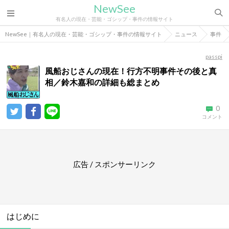
NewSee
有名人の現在・芸能・ゴシップ・事件の情報サイト
NewSee｜有名人の現在・芸能・ゴシップ・事件の情報サイト
ニュース
事件
passpi
風船おじさんの現在！行方不明事件その後と真
相／鈴木嘉和の詳細も総まとめ
0
コメント
広告 / スポンサーリンク
はじめに