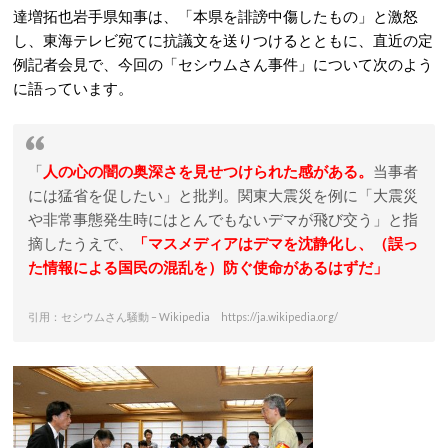
達増拓也岩手県知事は、「本県を誹謗中傷したもの」と激怒
し、東海テレビ宛てに抗議文を送りつけるとともに、直近の定
例記者会見で、今回の「セシウムさん事件」について次のよう
に語っています。
「
人の心の闇の奥深さを見せつけられた感がある。
当事者
には猛省を促したい」と批判。関東大震災を例に「大震災
や非常事態発生時にはとんでもないデマが飛び交う」と指
摘したうえで、
「マスメディアはデマを沈静化し、（誤っ
た情報による国民の混乱を）防ぐ使命があるはずだ」
引用：セシウムさん騒動 – Wikipedia https://ja.wikipedia.org/