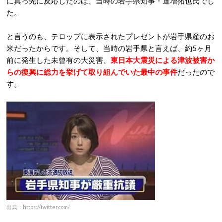
に真っ先に反応したのは、当時の岩手県知事・達増拓也氏でし
た。
と言うのも、テロップに表示されたプレゼントが岩手県産のお
米だったからです。そして、当時の岩手県と言えば、約5ヶ月
前に発生した未曾有の大災害、
東日本大震災による津波被害か
らの復興に総力を挙げて取り組んでいた最中の事件
だったので
す。
出典：https://twitter.com/