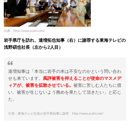
出典：http://www.asahi.com/
岩手県庁を訪れ、達増拓也知事（右）に謝罪する東海テレビの
浅野碩也社長（左から2人目）
達増知事は「本当に岩手の米は不安なのかという問い合わ
せも来ています。
風評被害を抑えることが使命のマスメデ
ィアが、被害を拡散させている。
被害に苦しむ人たちに償
い、被害が生じないよう務めを果たして頂きたい」と応じ
た。
引用：東海テレビ社長が岩手県知事に謝罪 http://www.asahi.com/