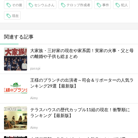
その後
セシウムさん
テロップ作成者
事件
犯人
現在
関連する記事
大家族・三好家の現在や家系図！実家の火事・父と母
の離婚や子供も総まとめ
passpi
王様のブランチの出演者～司会＆リポーターの人気ラ
ンキング29選【最新版】
Aimy
テラスハウスの歴代カップル11組の現在！衝撃順に
ランキング【最新版】
Aimy