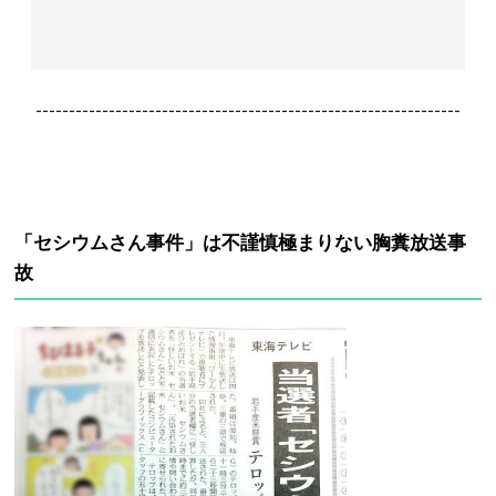
----------------------------------------------------------------
「セシウムさん事件」は不謹慎極まりない胸糞放送事
故