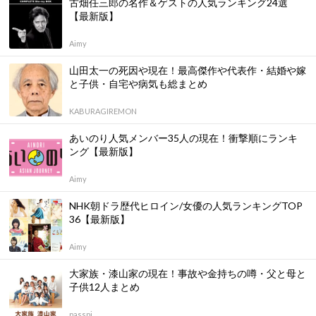
古畑任三郎の名作＆ゲストの人気ランキング24選
【最新版】
Aimy
山田太一の死因や現在！最高傑作や代表作・結婚や嫁
と子供・自宅や病気も総まとめ
KABURAGIREMON
あいのり人気メンバー35人の現在！衝撃順にランキ
ング【最新版】
Aimy
NHK朝ドラ歴代ヒロイン/女優の人気ランキングTOP
36【最新版】
Aimy
大家族・漆山家の現在！事故や金持ちの噂・父と母と
子供12人まとめ
passpi