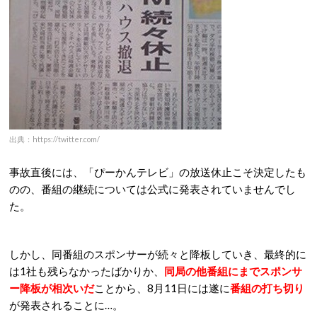
出典：https://twitter.com/
事故直後には、「ぴーかんテレビ」の放送休止こそ決定したも
のの、番組の継続については公式に発表されていませんでし
た。
しかし、同番組のスポンサーが続々と降板していき、最終的に
は1社も残らなかったばかりか、
同局の他番組にまでスポンサ
ー降板が相次いだ
ことから、8月11日には遂に
番組の打ち切り
が発表されることに…。