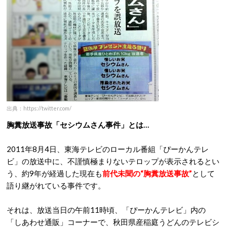
出典：https://twitter.com/
胸糞放送事故「セシウムさん事件」とは…
2011年8月4日、東海テレビのローカル番組「ぴーかんテレ
ビ」の放送中に、不謹慎極まりないテロップが表示されるとい
う、約9年が経過した現在も
前代未聞の“胸糞放送事故”
として
語り継がれている事件です。
それは、放送当日の午前11時頃、「ぴーかんテレビ」内の
「しあわせ通販」コーナーで、秋田県産稲庭うどんのテレビシ