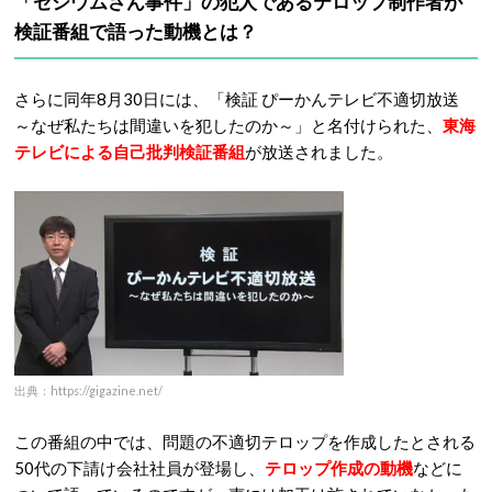
「セシウムさん事件」の犯人であるテロップ制作者が
検証番組で語った動機とは？
さらに同年8月30日には、「検証 ぴーかんテレビ不適切放送
～なぜ私たちは間違いを犯したのか～」と名付けられた、
東海
テレビによる自己批判検証番組
が放送されました。
出典：https://gigazine.net/
この番組の中では、問題の不適切テロップを作成したとされる
50代の下請け会社社員が登場し、
テロップ作成の動機
などに