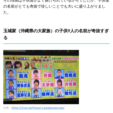
その理由は子供達
がよく躾けられているからでしたが、子供達
の名前がとても奇抜で珍しいことでも大いに盛り上がりまし
た。
玉城家
（沖縄県の大家族）
の子供9人の名前が奇抜すぎ
る
出典：
https://s3-ap-northeast-1.amazonaws.com/