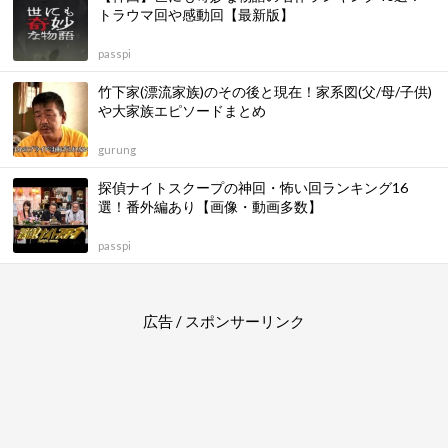
トラウマ回や感動回【最新版】
passpi
竹下家(漂流家族)のその後と現在！家系図(父/母/子供)
や大家族エピソードまとめ
gurung
探偵ナイトスクープの神回・怖い回ランキング16
選！番外編あり【画像・動画多数】
passpi
広告 / スポンサーリンク