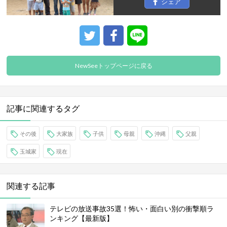
シェア
NewSeeトップページに戻る
記事に関連するタグ
その後
大家族
子供
母親
沖縄
父親
玉城家
現在
関連する記事
テレビの放送事故35選！怖い・面白い別の衝撃順ラ
ンキング【最新版】