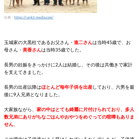
出典：
https://rank1-media.com/
玉城家の大黒柱であるお父さん・
進二さん
は当時45歳で、お
母さん・
美香さん
は
当時35歳でした。
長男の妊娠をきっかけに2人は結婚し、その後は共働きで家計
を支えてきました。
長男の出産以降は
ほとんど毎年子供を出産
しており、六男を最
後に9人兄弟となりました。
大家族ながら、
家の中はとても綺麗に片付けられており、多人
数兄弟にありがちなごはんやおやつをめぐっての喧嘩もありま
せん
。