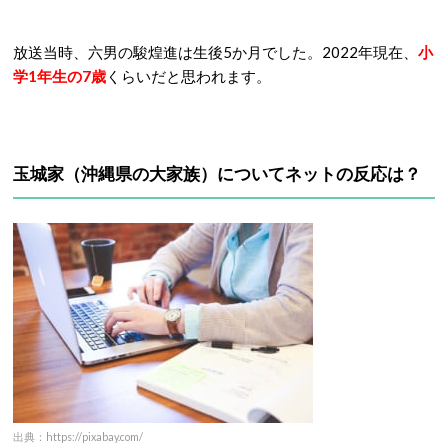
放送当時、六男の駿煌進は生後5か月でした。
2022年現在、
小
学1年生の7歳
くらいだと思われます。
玉城家
（沖縄県の大家族）
についてネットの反応は？
出典：https://pixabay.com/