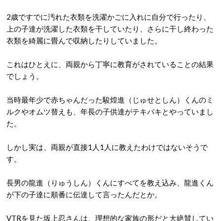
2歳ですでに汚れた衣類を洗濯かごに入れに自分で行ったり、
上の子達が洗濯した衣類を干していたり、さらに干し終わった
衣類を綺麗に畳んで収納したりしていました。
これはひとえに、両親から丁寧に教育がされていることの結果
でしょう。
当時最年少で赤ちゃんだった駿煌進（じゅせとしん）くんのミ
ルクやオムツ替えも、年長の子供達がテキパキとやっていまし
た。
しかし実は、両親が直接1人1人に教えたわけではないそうで
す。
長男の龍進（りゅうしん）くんにすべてを教え込み、龍進くん
が下の子達に順番に伝達して言ったんだとか。
VTRを見た坂上忍さんは、理想的な家族の形だと大絶賛してい