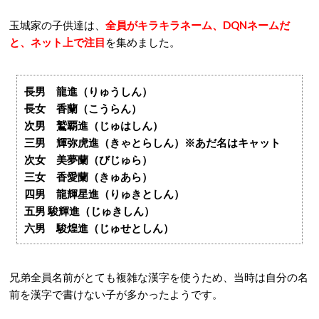
玉城家の子供達は、
全員がキラキラネーム、DQNネーム
だ
と、ネット上で注目
を集めました。
長男 龍進（りゅうしん）
長女 香蘭（こうらん）
次男 鷲覇進（じゅはしん）
三男 輝弥虎進（きゃとらしん）※あだ名はキャット
次女 美夢蘭（びじゅら）
三女 香愛蘭（きゅあら）
四男 龍輝星進（りゅきとしん）
五男 駿輝進（じゅきしん）
六男 駿煌進（じゅせとしん）
兄弟全員名前がとても複雑な漢字を使うため、当時は自分の名
前を漢字で書けない子が多かったようです。