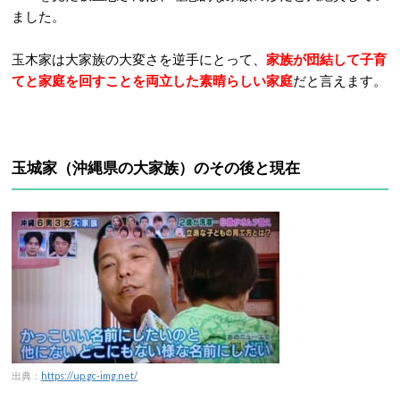
ました。
玉木家は大家族の大変さを逆手にとって、
家族が団結して子育
てと家庭を回すことを両立した素晴らしい家庭
だと言えます。
玉城家
（沖縄県の大家族）の
その後と現在
出典：
https://up.gc-img.net/