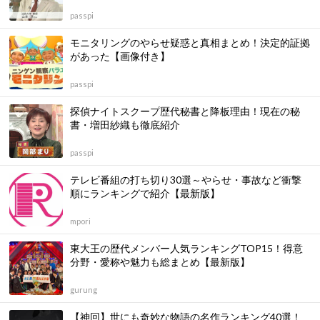
passpi
モニタリングのやらせ疑惑と真相まとめ！決定的証拠
があった【画像付き】
passpi
探偵ナイトスクープ歴代秘書と降板理由！現在の秘
書・増田紗織も徹底紹介
passpi
テレビ番組の打ち切り30選～やらせ・事故など衝撃
順にランキングで紹介【最新版】
mpori
東大王の歴代メンバー人気ランキングTOP15！得意
分野・愛称や魅力も総まとめ【最新版】
gurung
【神回】世にも奇妙な物語の名作ランキング40選！