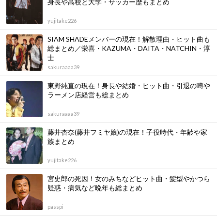
身長や高校と大学・サッカー歴もまとめ
yujitake226
SIAM SHADEメンバーの現在！解散理由・ヒット曲も
総まとめ／栄喜・KAZUMA・DAITA・NATCHIN・淳
士
sakuraaaa39
東野純直の現在！身長や結婚・ヒット曲・引退の噂や
ラーメン店経営も総まとめ
sakuraaaa39
藤井杏奈(藤井フミヤ娘)の現在！子役時代・年齢や家
族まとめ
yujitake226
宮史郎の死因！女のみちなどヒット曲・髪型やかつら
疑惑・病気など晩年も総まとめ
passpi