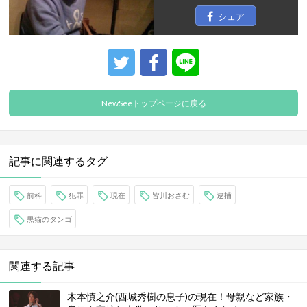
シェア
NewSeeトップページに戻る
記事に関連するタグ
前科
犯罪
現在
皆川おさむ
逮捕
黒猫のタンゴ
関連する記事
木本慎之介(西城秀樹の息子)の現在！母親など家族・