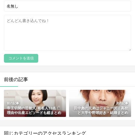
前後の記事
前の記事
次の記事
帝王切開の芸能人/有名人13名！
田中彪の兄弟はジャニーズ！高校
理由や出産エピソードも総まとめ
と大学や野球好き・結婚まとめ
【最新版】
【田中聖の弟・田中樹の兄】
同じカテゴリーのアクセスランキング