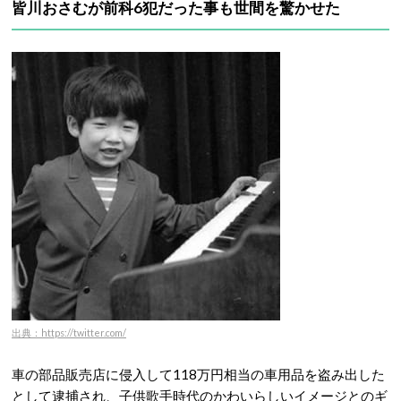
皆川おさむが前科6犯だった事も世間を驚かせた
出典：https://twitter.com/
車の部品販売店に侵入して118万円相当の車用品を盗み出した
として逮捕され、子供歌手時代のかわいらしいイメージとのギ