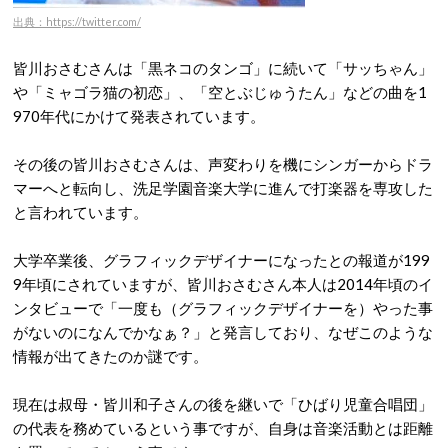
出典：https://twitter.com/
皆川おさむさんは「黒ネコのタンゴ」に続いて「サッちゃん」
や「ミャゴラ猫の初恋」、「空とぶじゅうたん」などの曲を1
970年代にかけて発表されています。
その後の皆川おさむさんは、声変わりを機にシンガーからドラ
マーへと転向し、洗足学園音楽大学に進んで打楽器を専攻した
と言われています。
大学卒業後、グラフィックデザイナーになったとの報道が199
9年頃にされていますが、皆川おさむさん本人は2014年頃のイ
ンタビューで「一度も（グラフィックデザイナーを）やった事
がないのになんでかなぁ？」と発言しており、なぜこのような
情報が出てきたのか謎です。
現在は叔母・皆川和子さんの後を継いで「ひばり児童合唱団」
の代表を務めているという事ですが、自身は音楽活動とは距離