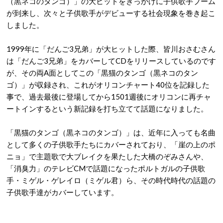
（黒ネコのタンゴ）」の大ヒットをきっかけに子供歌手ブーム
が到来し、次々と子供歌手がデビューする社会現象を巻き起こ
しました。
1999年に「だんご3兄弟」が大ヒットした際、皆川おさむさん
は「だんご3兄弟」をカバーしてCDをリリースしているのです
が、その両A面としてこの「黒猫のタンゴ（黒ネコのタン
ゴ）」が収録され、これがオリコンチャート40位を記録した
事で、過去最後に登場してから1501週後にオリコンに再チャ
ートインするという新記録を打ち立てて話題になりました。
「黒猫のタンゴ（黒ネコのタンゴ）」は、近年に入っても名曲
として多くの子供歌手たちにカバーされており、「崖の上のポ
ニョ」で主題歌で大ブレイクを果たした大橋のぞみさんや、
「消臭力」のテレビCMで話題になったポルトガルの子供歌
手・ミゲル・ゲレイロ（ミゲル君）ら、その時代時代の話題の
子供歌手達がカバーしています。