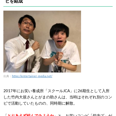
ビを結成
出典：
https://entertainer-media.net/
2017年にお笑い養成所「スクールJCA」に26期生として入所
した竹内大規さんとがまの助さんは、当時はそれぞれ別のコン
ビで活動していたものの、同時期に解散。
「
とりあえず組んでみようか
」と、お笑いコンビ「竹内ズ」が