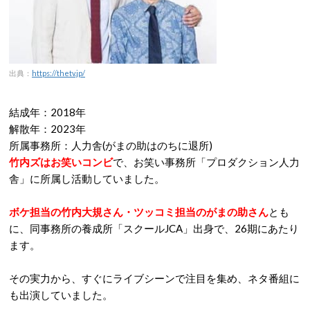
出典：
https://thetv.jp/
結成年：2018年
解散年：2023年
所属事務所：人力舎(がまの助はのちに退所)
竹内ズはお笑いコンビ
で、お笑い事務所「プロダクション人力
舎」に所属し活動していました。
ボケ担当の竹内大規さん・ツッコミ担当のがまの助さん
とも
に、同事務所の養成所「スクールJCA」出身で、26期にあたり
ます。
その実力から、すぐにライブシーンで注目を集め、ネタ番組に
も出演していました。