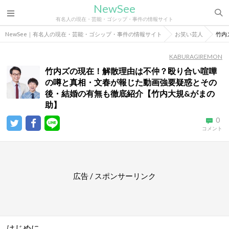
NewSee
有名人の現在・芸能・ゴシップ・事件の情報サイト
NewSee｜有名人の現在・芸能・ゴシップ・事件の情報サイト
お笑い芸人
竹内
KABURAGIREMON
竹内ズの現在！解散理由は不仲？殴り合い喧嘩
の噂と真相・文春が報じた動画強要疑惑とその
後・結婚の有無も徹底紹介【竹内大規&がまの
助】
0
コメント
広告 / スポンサーリンク
はじめに