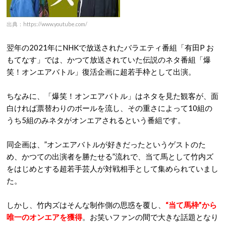
出典：https://www.youtube.com/
翌年の2021年にNHKで放送されたバラエティ番組「有田P お
もてなす」では、かつて放送されていた伝説のネタ番組「爆
笑！オンエアバトル」復活企画に超若手枠として出演。
ちなみに、「爆笑！オンエアバトル」はネタを見た観客が、面
白ければ票替わりのボールを流し、その重さによって10組の
うち5組のみネタがオンエアされるという番組です。
同企画は、”オンエアバトルが好きだったというゲストのた
め、かつての出演者を勝たせる”流れで、当て馬として竹内ズ
をはじめとする超若手芸人が対戦相手として集められていまし
た。
しかし、竹内ズはそんな制作側の思惑を覆し、
“当て馬枠”から
唯一のオンエアを獲得
。お笑いファンの間で大きな話題となり