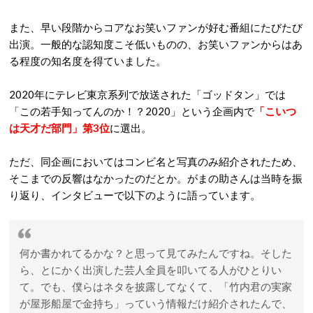
また、早い段階からコアなお笑いファンが好む番組にたびたび
出演。一般的な認知度こそ低いものの、お笑いファンからはあ
る程度の知名度を得ていました。
2020年にテレビ東京系列で放送された「ゴッドタン」では
「この若手知ってんのか！？2020」という企画内で
「こいつ
は天才だ部門」第3位
に選出。
ただ、同企画においてはコンビ名と写真のみ紹介されたため、
そこまでの反響はなかったのだとか。がまの助さんは当時を振
り返り、インタビューで以下のように語っています。
何か書かれてるかな？と思って見てみたんですね。そした
ら、とにかく出演した芸人全員を叩いてる人がひとりい
て。でも、僕らはネタを披露してなくて、「竹内君の実家
が屋形船屋で金持ち」っていう情報だけ紹介されたんで、