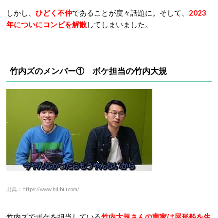
しかし、
ひどく不仲
であることが度々話題に。そして、
2023
年についにコンビを解散
してしまいました。
竹内ズのメンバー① ボケ担当の竹内大規
出典：https://www.bilibili.com/
竹内ズでボケを担当している
竹内大規さんの実家は屋形船を生