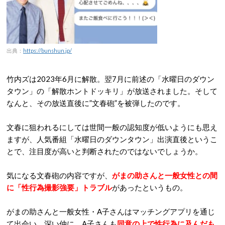
出典：
https://bunshun.jp/
竹内ズは2023年6月に解散。翌7月に前述の「水曜日のダウン
タウン」の「解散ホントドッキリ」が放送されました。そして
なんと、その放送直後に”文春砲”を被弾したのです。
文春に狙われるにしては世間一般の認知度が低いようにも思え
ますが、人気番組「水曜日のダウンタウン」出演直後というこ
とで、注目度が高いと判断されたのではないでしょうか。
気になる文春砲の内容ですが、
がまの助さんと一般女性との間
に「性行為撮影強要」トラブル
があったというもの。
がまの助さんと一般女性・A子さんはマッチングアプリを通じ
て出会い、深い仲に。A子さんも
同意の上で性行為に及んだも