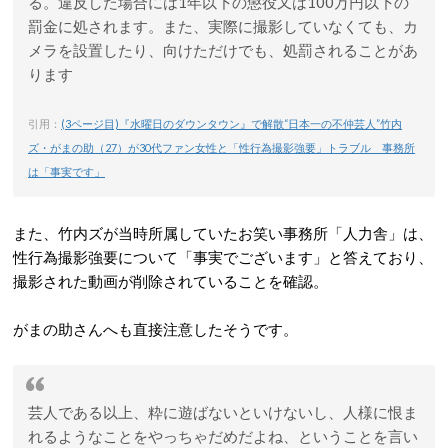
る。違反した場合には1年以下の懲役又は100万円以下の
罰金に処されます。また、実際に撮影していなくても、カ
メラを設置したり、向けただけでも、処罰されることがあ
ります
引用：
(3ページ目)『水曜日のダウンタウン』で解散“日本一の不仲芸人”竹内
ズ・がまの助（27）が30代ファン女性と「性行為撮影強要」トラブル 事務所
は「事実です」
また、竹内ズが当時所属していたお笑い事務所「人力舎」は、
性行為撮影強要について「事実でございます」と答えており、
撮影された動画が削除されていることを確認。
がまの助さんへも直接注意したそうです。
芸人である以上、粋に遊ばないといけないし、人様に恨ま
れるようなことをやっちゃだめだよね、ということを言い