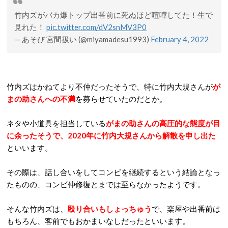
竹内ズがバカ爆トップ出番前に死ぬほど喧嘩してた！生で
見れた！
pic.twitter.com/dV2snMV3P0
— あそび 宮間扱い (@miyamadesu1993)
February 4, 2022
竹内ズはかねてより不仲だったそうで、特に竹内大規さんが
が
まの助さんへの不満
を募らせていたのだとか。
ネタや小道具を担当している
がまの助さんの高圧的な態度が目
に余ったそうで、2020年に竹内大規さんから解散を申し出た
といいます。
その際は、話し合いをしてコンビを継続するという結論となっ
たものの、コンビ仲修復とまでは至らなかったようです。
そんな竹内ズは、
殴り合いもしょっちゅう
で、楽屋や出番前は
もちろん、客前でもおかまいなしだったといいます。