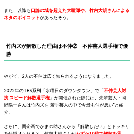
また、以降も
口論の域を超えた大喧嘩や、竹内大規さんによる
ネタのボイコット
があったそう。
竹内ズが解散した理由は不仲② 不仲芸人選手権で優
勝
やがて、2人の不仲は広く知られるようになりました。
2022年のTBS系列「水曜日のダウンタウン」で「
不仲芸人対
抗 スピード解散選手権
」が開催された際には、先輩芸人・岡
野陽一さんは竹内ズを”若手芸人の中で今最も仲が悪い”と紹
介。
さらに、同企画でがまの助さんから「解散したい」とドッキリ
を仕掛けられると、竹内大規さんが
わずか10秒で解散を承