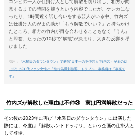
コンビの一人が仕掛け人として解散を切り出し、相方が同
意するまでの時間を競うという内容でしたが、ケンカにな
ったり、1時間近く話し合いをする芸人がいる中、竹内ズ
は仕掛け人のがまの助が『もう解散でいい？』と持ちかけ
たところ、相方の竹内が目を合わせることもなく『うん』
と即答。たったの10秒で“解散”が決まり、大きな反響を呼
びました
引用：
『水曜日のダウンタウン』で解散“日本一の不仲芸人”竹内ズ・がまの助
（27）が30代ファン女性と「性行為撮影強要」トラブル 事務所は「事実で
す」
竹内ズが解散した理由は不仲③ 実は円満解散だった
その後の2023年に再び「水曜日のダウンタウン」に出演した
際には、今度は「解散ホントドッキリ」という企画の仕掛人と
して登場。