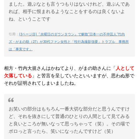
ました。遊ぶなとも言うつもりはないけれど、遊ぶんであ
れば、相手に恨まれるようなことをするのは良くないよ
ね、ということです
引用：
(3ページ目)『水曜日のダウンタウン』で解散“日本一の不仲芸人”竹内
ズ・がまの助（27）が30代ファン女性と「性行為撮影強要」トラブル 事務所
は「事実です」
相方・竹内大規さんはかねてより、がまの助さんに「
人として
欠落している
」と苦言を呈していたといいますが、思わぬ形で
それが証明されてしまいましたね。
お笑いの部分はもちろん一番大切な部分だと思うんですけ
ど、それを抜きにして普通のひとりの人間として見てみる
と良いところが無いなって思っちゃって（笑）。その場で
ポロっと言ったら、笑いになったんですけど（笑）