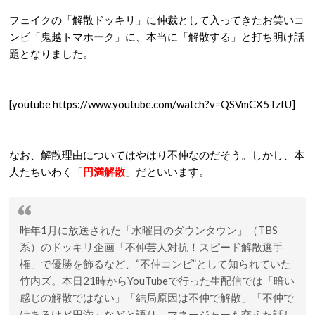
フェイクの「解散ドッキリ」に仲裁として入ってきたお笑いコ
ンビ「鬼越トマホーク」に、本当に「解散する」と打ち明け話
題となりました。
[youtube https://www.youtube.com/watch?v=QSVmCX5TzfU]
なお、解散理由についてはやはり不仲なのだそう。しかし、本
人たちいわく「
円満解散
」だといいます。
昨年1月に放送された「水曜日のダウンタウン」（TBS
系）のドッキリ企画「不仲芸人対抗！スピード解散選手
権」で優勝を飾るなど、“不仲コンビ”として知られていた
竹内ズ。本日21時からYouTubeで行った生配信では「暗い
感じの解散ではない」「結局原因は不仲で解散」「不仲で
はあるけど円満」などと語り、マネージャーも交えた話し