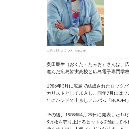
出典：https://rockinon.com/
奥田民生（おくだ・たみお）さんは、
進んだ広島皆実高校と広島電子専門学
1986年3月に広島で結成されたロッ
カリストとして加入し、同年7月にはソ
年にバンドで上京しアルバム「BOOM
その後、1989年4月29日に発表した1
9万枚を売り上げるヒットを記録して本
曲を生み出し人気バンドとなりました