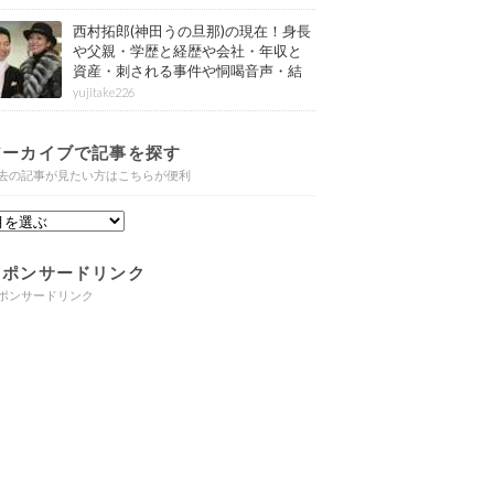
西村拓郎(神田うの旦那)の現在！身長
や父親・学歴と経歴や会社・年収と
資産・刺される事件や恫喝音声・結
婚と子供や自宅・脳梗塞の病気もま
yujitake226
とめ
アーカイブで記事を探す
去の記事が見たい方はこちらが便利
スポンサードリンク
ポンサードリンク