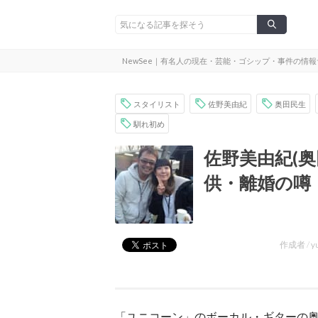
NewSee｜有名人の現在・芸能・ゴシップ・事件の情
スタイリスト
佐野美由紀
奥田民生
馴れ初め
佐野美由紀(
供・離婚の噂
作成者 /
y
「ユニコーン」のボーカル・ギターの