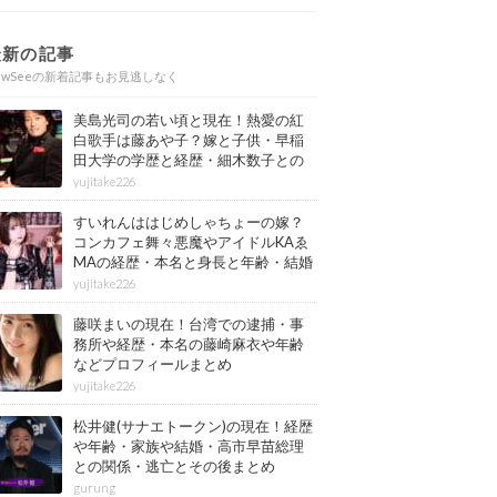
最新の記事
ewSeeの新着記事もお見逃しなく
美島光司の若い頃と現在！熱愛の紅
白歌手は藤あや子？嫁と子供・早稲
田大学の学歴と経歴・細木数子との
確執もまとめ
yujitake226
すいれんははじめしゃちょーの嫁？
コンカフェ舞々悪魔やアイドルKAゑ
MAの経歴・本名と身長と年齢・結婚
情報もまとめ
yujitake226
藤咲まいの現在！台湾での逮捕・事
務所や経歴・本名の藤崎麻衣や年齢
などプロフィールまとめ
yujitake226
松井健(サナエトークン)の現在！経歴
や年齢・家族や結婚・高市早苗総理
との関係・逃亡とその後まとめ
gurung