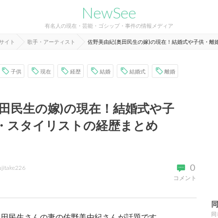
NewSee
有名人の現在・芸能・ゴシップ・事件の情報メディア
報サイト
歌手・アーティスト
佐野美由紀(奥田民生の嫁)の現在！結婚式や子供・離
子供
現在
経歴
結婚
結婚式
離婚
奥田民生の嫁)の現在！結婚式や子
・スタイリストの経歴まとめ
0
ujitake226
コメント
同
奥田民生さんの妻の佐野美由紀さんが話題です。