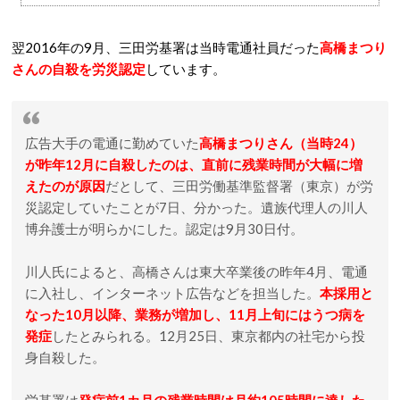
翌2016年の9月、三田労基署は当時電通社員だった
高橋まつり
さんの自殺を労災認定
しています。
広告大手の電通に勤めていた
高橋まつりさん（当時24）
が昨年12月に自殺したのは、直前に残業時間が大幅に増
えたのが原因
だとして、三田労働基準監督署（東京）が労
災認定していたことが7日、分かった。遺族代理人の川人
博弁護士が明らかにした。認定は9月30日付。
川人氏によると、高橋さんは東大卒業後の昨年4月、電通
に入社し、インターネット広告などを担当した。
本採用と
なった10月以降、業務が増加し、11月上旬にはうつ病を
発症
したとみられる。12月25日、東京都内の社宅から投
身自殺した。