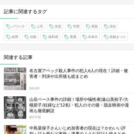
記事に関連するタグ
パワハラ
上司
失恋
学歴
母親
現在
経歴
自殺
違和感
電通
非表示
高橋まつり
関連する記事
名古屋アベック殺人事件の犯人6人の現在！詳細・被
害者・判決や出所後も総まとめ
passpi
山岳ベース事件の詳細！場所や犠牲者(遠山美枝子/大
槻節子/妊婦など12名)・犯人のその後・脱走映画や漫
画も徹底解説
gurung
中島菜保子さんいじめ加害者の現在は？かわいい評
判・父と母など家族・遺書のような日記も総まとめ