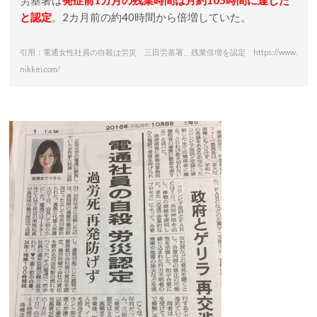
労基署は
発症前1カ月の残業時間は月約105時間に達した
と認定
。2カ月前の約40時間から倍増していた。
引用：電通女性社員の自殺は労災 三田労基署、残業倍増を認定 https://www.
nikkei.com/