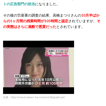
トの広告部門の担当
になりました。
その後の労基署の調査の結果、高橋まつりさんの
10月半ばか
らの1ヶ月間の残業時間が105時間と認定
されていますが、
そ
の実態はさらに過酷で悪質だった
とされています。
出典：http://sexual-power-harassment.blogspot.com/