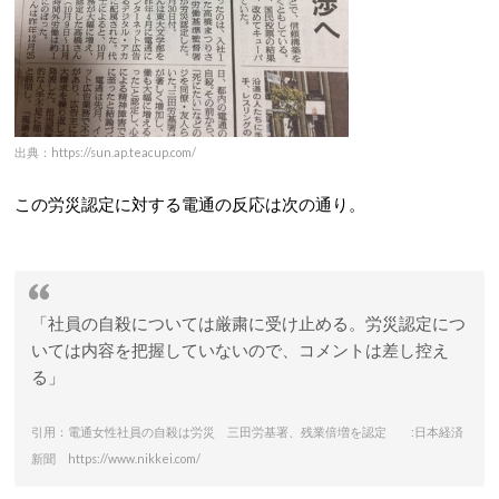
出典：https://sun.ap.teacup.com/
この労災認定に対する電通の反応は次の通り。
「社員の自殺については厳粛に受け止める。労災認定につ
いては内容を把握していないので、コメントは差し控え
る」
引用：電通女性社員の自殺は労災 三田労基署、残業倍増を認定 :日本経済
新聞 https://www.nikkei.com/