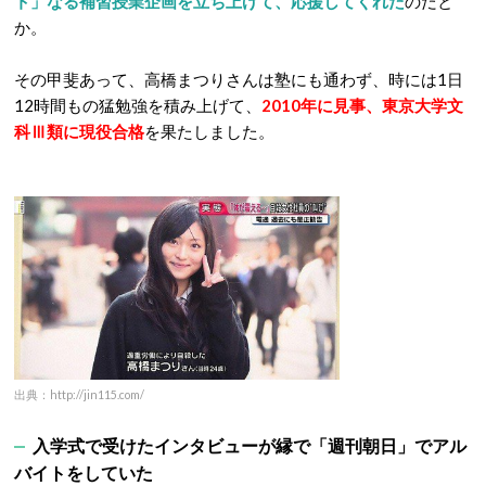
ト」なる補習授業企画を立ち上げて、応援してくれた
のだと
か。
その甲斐あって、高橋まつりさんは塾にも通わず、時には1日
12時間もの猛勉強を積み上げて、
2010年に見事、東京大学文
科Ⅲ類に現役合格
を果たしました。
出典：http://jin115.com/
入学式で受けたインタビューが縁で「週刊朝日」でアル
バイトをしていた