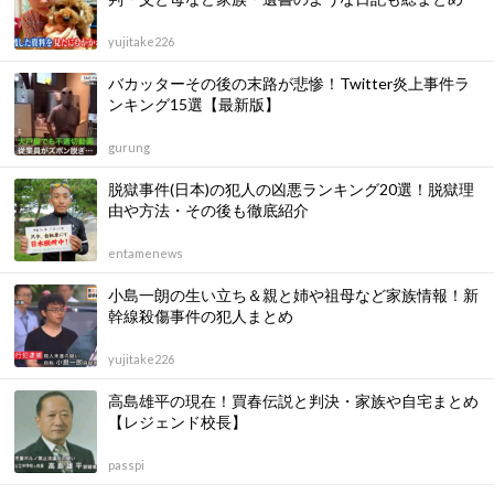
yujitake226
バカッターその後の末路が悲惨！Twitter炎上事件ラ
ンキング15選【最新版】
gurung
脱獄事件(日本)の犯人の凶悪ランキング20選！脱獄理
由や方法・その後も徹底紹介
entamenews
小島一朗の生い立ち＆親と姉や祖母など家族情報！新
幹線殺傷事件の犯人まとめ
yujitake226
高島雄平の現在！買春伝説と判決・家族や自宅まとめ
【レジェンド校長】
passpi