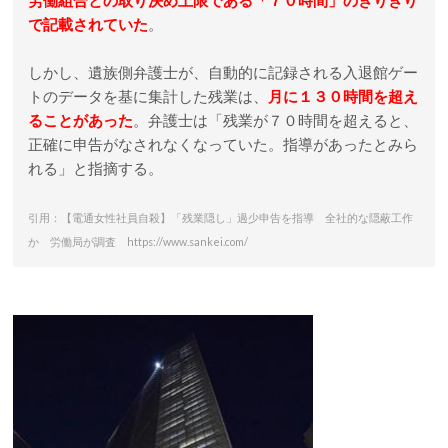
労働組合との取り決め上限である「７０時間」のぎりぎり
で記載されていた
。
しかし、遺族側弁護士が、自動的に記録される入退館ゲー
トのデータを基に集計した残業は、
月に１３０時間を超え
ることがあった
。弁護士は「残業が７０時間を超えると、
正確に申告がなされなくなっていた。指導があったとみら
れる」と指摘する。
引用：【電通女性社員自殺】「残業隠し」過少申告を指導 全社的な隠蔽工作
か 労働局が調査 https://www.sankei.com/