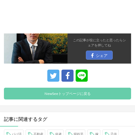
この記事が役に立ったと思ったら
シ
ェア
を押してね
シェア
NewSeeトップページに戻る
記事に関連するタグ
パパ活
不動産
何者
堀鉄平
嫁
子供