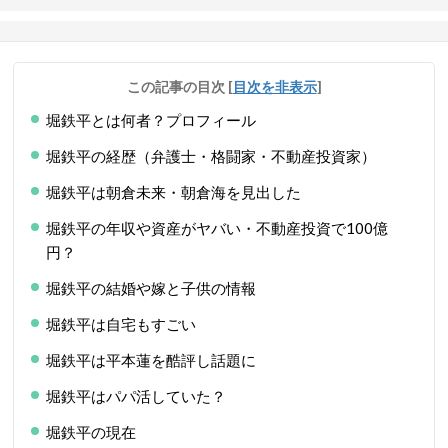
この記事の目次
[
目次を非表示
]
堀鉄平とは何者？プロフィール
堀鉄平の経歴（弁護士・格闘家・不動産投資家）
堀鉄平は朝倉未来・朝倉海を見出した
堀鉄平の年収や資産がヤバい・不動産投資で100億
円？
堀鉄平の結婚や嫁と子供の情報
堀鉄平は自宅もすごい
堀鉄平は平本蓮を酷評し話題に
堀鉄平はパパ活していた？
堀鉄平の現在