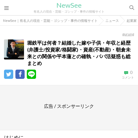
NewSee
有名人の現在・芸能・ゴシップ・事件の情報サイト
NewSee｜有名人の現在・芸能・ゴシップ・事件の情報サイト
ニュース
起業家
gurung
堀鉄平は何者？結婚した嫁や子供・年収と経歴
(弁護士/投資家/格闘家)・資産(不動産)・朝倉未
来との関係や平本蓮との確執・パパ活疑惑も総
まとめ
0
コメント
広告 / スポンサーリンク
はじめに