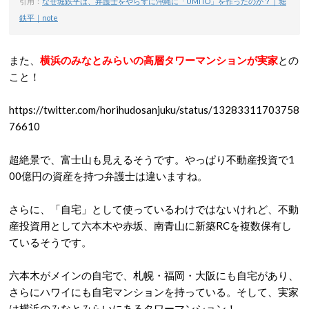
引用：
なぜ堀鉄平は、弁護士をやらずに沖縄に「UMITO」を作ったのか？｜堀
鉄平｜note
また、
横浜のみなとみらいの高層タワーマンションが実家
との
こと！
https://twitter.com/horihudosanjuku/status/13283311703758
76610
超絶景で、富士山も見えるそうです。やっぱり不動産投資で1
00億円の資産を持つ弁護士は違いますね。
さらに、「自宅」として使っているわけではないけれど、不動
産投資用として六本木や赤坂、南青山に新築RCを複数保有し
ているそうです。
六本木がメインの自宅で、札幌・福岡・大阪にも自宅があり、
さらにハワイにも自宅マンションを持っている。そして、実家
は横浜のみなとみらいにあるタワーマンション！