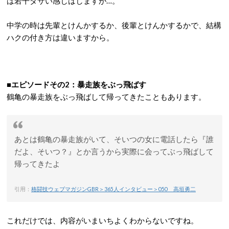
は若干ダサい感じはしますが…。
中学の時は先輩とけんかするか、後輩とけんかするかで、結構
ハクの付き方は違いますから。
■エピソードその2：暴走族をぶっ飛ばす
鶴亀の暴走族をぶっ飛ばして帰ってきたこともあります。
あとは鶴亀の暴走族がいて、そいつの女に電話したら『誰
だよ、そいつ？』とか言うから実際に会ってぶっ飛ばして
帰ってきたよ
引用：
格闘技ウェブマガジンGBR＞365人インタビュー＞050 高垣勇二
これだけでは、内容がいまいちよくわからないですね。