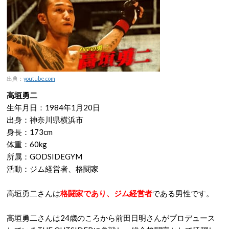
出典：
youtube.com
高垣勇二
生年月日：1984年1月20日
出身：神奈川県横浜市
身長：173cm
体重：60kg
所属：GODSIDEGYM
活動：ジム経営者、格闘家
高垣勇二さんは
格闘家であり、ジム経営者
である男性です。
高垣勇二さんは24歳のころから前田日明さんがプロデュース