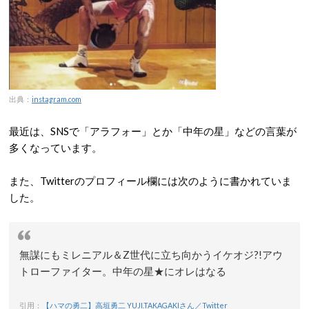
出典：
instagram.com
最近は、SNSで「アラフォー」とか「中年の星」などの言葉が
多くなっています。
また、Twitterのプロフィール欄には次のように書かれていま
した。
無謀にもミレニアル＆Z世代に立ち向かうイケオジ?!アウ
トローファイター。中年の星★にオレはなる
引用：
【ハマの勇二】高垣勇二 YUJI.TAKAGAKIさん／Twitter