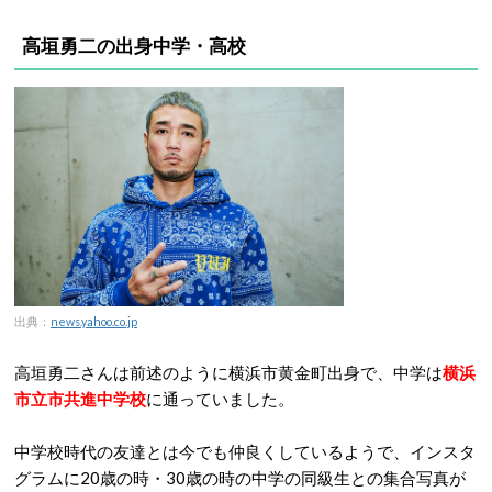
高垣勇二の出身中学・高校
出典：
news.yahoo.co.jp
高垣勇二さんは前述のように横浜市黄金町出身で、中学は
横浜
市立市共進中学校
に通っていました。
中学校時代の友達とは今でも仲良くしているようで、インスタ
グラムに20歳の時・30歳の時の中学の同級生との集合写真が