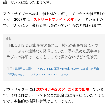
能・センスはあったようです。
アウトサイダー出場までは具体的に何をしていたのかは不明で
すが、2009年に「
ストリートファイト10年
」としていますの
で、けんかに明け暮れる生活を送っていたものと思われます。
THE OUTSIDER出場前の高垣は、横浜の街を舞台にアウ
トローぶりを遺憾なく発揮していた。手を染めた悪事やト
ラブルの詳細は、とてもここでは書けないほどの危険度。
引用：
高垣勇二に聞く、THE OUTSIDER軍団がBreakingDownに参戦した理由
「即決だった」（エンタメNEXT） – Yahoo!ニュース
アウトサイダーには
2009年から2015年ごろまで出場
していま
す。それ以降は、イベントなどの試合には時々出ていたようで
すが、本格的な格闘技参戦はしていません。