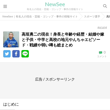
NewSee
有名人の現在・芸能・ゴシップ・事件の情報サイト
NewSee｜有名人の現在・芸能・ゴシップ・事件の情報サイト
スポーツ選手
高
gurung
高垣勇二の現在！身長と年齢や経歴・結婚や嫁
と子供・中学と高校の地元やんちゃエピソー
ド・戦績や弱い噂も総まとめ
0
コメント
広告 / スポンサーリンク
はじめに