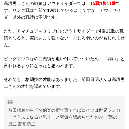
高垣勇二さんの戦績はアウトサイダーでは、
15戦4勝11敗
で
す。リング戦は全部で19戦しているようですが、アウトサイ
ダー以外の戦績は不明です。
ただ、アマチュア～セミプロのアウトサイダーで4勝11敗の戦
績となると、実はあまり強くない。むしろ弱いのかもしれませ
ん。
ビッグマウスなのに戦績が追い付いていないため、「弱い」と
言われるようになったと思われます。
それでも、格闘技の才能はありました。前田日明さんは高垣勇
二さんの才能を認めています。
前田代表から「名伯楽の所で育てればコイツは世界ランカ
ークラスになると思う」と素質を認められたのが、”濱の
勇二”高垣勇二。