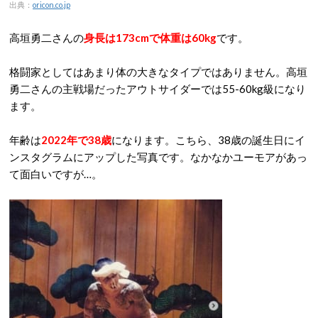
出典：
oricon.co.jp
高垣勇二さんの
身長は173cmで体重は60kg
です。
格闘家としてはあまり体の大きなタイプではありません。高垣
勇二さんの主戦場だったアウトサイダーでは55-60kg級になり
ます。
年齢は
2022年で38歳
になります。こちら、38歳の誕生日にイ
ンスタグラムにアップした写真です。なかなかユーモアがあっ
て面白いですが…。