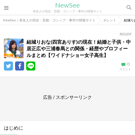
NewSee
有名人の現在・芸能・ゴシップ・事件の情報サイト
NewSee｜有名人の現在・芸能・ゴシップ・事件の情報サイト
タレント
結城り
gurung
結城りおな(四宮ありす)の現在！結婚と子供・中
居正広や三浦春馬との関係・経歴やプロフィー
ルまとめ【ワイドナショー女子高生】
0
コメント
広告 / スポンサーリンク
はじめに