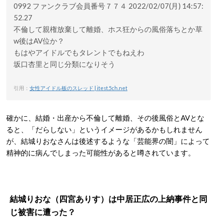
0992 ファンクラブ会員番号７７４ 2022/02/07(月) 14:57:
52.27
不倫して親権放棄して離婚、ホス狂からの風俗落ちとか草
w後はAV位か？
もはやアイドルでもタレントでもねえわ
坂口杏里と同じ分類になりそう
引用：
女性アイドル板のスレッド | itest.5ch.net
確かに、結婚・出産から不倫して離婚、その後風俗とAVとな
ると、「だらしない」というイメージがあるかもしれません
が、結城りおなさんは後述するような「芸能界の闇」によって
精神的に病んでしまった可能性があると噂されています。
結城りおな（四宮ありす）は中居正広の上納事件と同
じ被害に遭った？