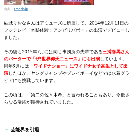
出典：
ameblo.jp
結城りおなさんはアミューズに所属して、2014年12月11日の
フジテレビ「奇跡体験！アンビリバボー」の出演でデビューし
ました。
その後も2015年7月には同じ事務所の先輩である
三浦春馬さん
のバーターで「ザ!世界仰天ニュース」にも出演
しています。
同年9月には
「ワイドナショー」にワイドナ女子高生として出
演
したほか、ヤングジャンプやプレイボーイなどでは水着グラ
ビアにも挑戦しています。
この頃は、「第二の佐々木希」と言われることもあり、今後さ
らなる活躍が期待されていました。
芸能界を引退