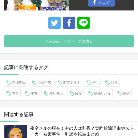
シェア
NewSeeトップページに戻る
記事に関連するタグ
三浦春馬
中居正広
四宮ありす
子供
旦那
本名
現在
生い立ち
経歴
結城りおな
結婚
関連する記事
夜空メルの現在！中の人は利香？契約解除理由やスト
ーカー被害事件・引退や転生まとめ