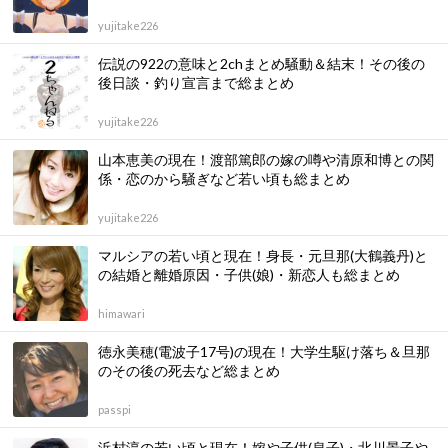
yujitake226
伝説の922の意味と2chまとめ騒動＆結末！その後の
後日談・釣り宣言まで総まとめ
yujitake226
山本恵美の現在！渡部篤郎の嫁の噂や清原和博との関
係・恋のから騒ぎなど若い頃も総まとめ
yujitake226
マルシアの若い頃と現在！身長・元旦那(大鶴義丹)と
の結婚と離婚原因・子供(娘)・新恋人も総まとめ
himawari
徳永美穂(電波子17号)の現在！大学生駆け落ち＆旦那
のその後の死去など総まとめ
passpi
浜村淳の若い頃と現在！嫁や子供(息子)・北川景子や