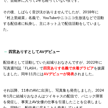
で、芸能界に入って2年も経っていない頃です。
その後、しばらく音沙汰がありませんでしたが、2018年に
「村上里緒菜」名義で、YouTubeやニコニコ生放送などで活動
する配信者に転身し、主にネット上で配信活動をしていまし
た。
四宮ありすとしてAVデビュー
配信者として活動していた結城りおなさんですが、2022年に
写真週刊誌「FLASH」で
四宮ありす名義で水着グラビア
を披露
しました。同年11月には
AVデビューが発表
されました。
それ以降、11本のAVに出演し、写真集も発売しました。2024
年1月に結城りおなさんはツイキャスの配信で、パニック障害
を発症し、事実上AV女優の仕事を引退したことを公表しまし
た。同時に、配信者に戻ることも発表しています。