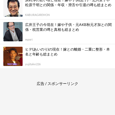
松原千明との関係・年収・滑舌や引退の噂も総まとめ
KABURAGIREMON
広井王子の今現在！嫁や子供・元AKB秋元才加との関
係・枕営業の噂と真相も総まとめ
mpori
ヒデ(あいのり)の現在！嫁との離婚・二重に整形・本
名と年齢も総まとめ
yujitake226
広告 / スポンサーリンク