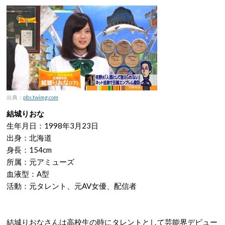
出典：
pbs.twimg.com
結城りおな
生年月日：1998年3月23日
出身：北海道
身長：154cm
所属：元アミューズ
血液型：A型
活動：元タレント、元AV女優、配信者
結城りおなさんは高校生の時にタレントとして芸能界デビュー