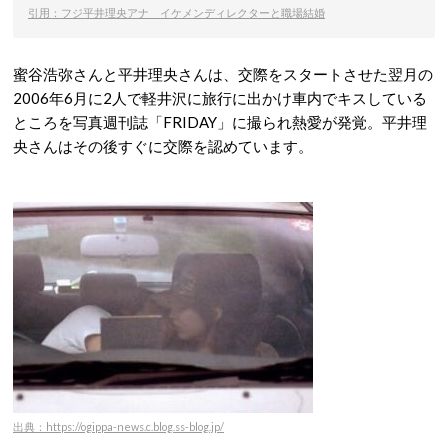
引用：フジ平井理央アナ イケメンディレクターと職場結婚
蜜谷浩弥さんと平井理央さんは、交際をスタートさせた翌月の
2006年6月に2人で軽井沢に旅行に出かけ車内でキスしている
ところを写真週刊誌「FRIDAY」に撮られ熱愛が発覚。平井理
央さんはその後すぐに交際を認めています。
出典：https://ogippa-news.c.blog.ss-blog.jp/