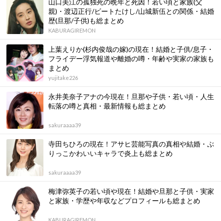
山口美江の孤独死の晩年と死因！若い頃と家族(父
親)・渡辺正行/ビートたけし/山城新伍との関係・結婚
歴(旦那/子供)も総まとめ
KABURAGIREMON
上葉えりか(杉内俊哉の嫁)の現在！結婚と子供/息子・
フライデー浮気報道や離婚の噂・年齢や実家の家族も
まとめ
yujitake226
永井美奈子アナの今現在！旦那や子供・若い頃・人生
転落の噂と真相・最新情報も総まとめ
sakuraaaa39
寺田ちひろの現在！アサヒ芸能写真の真相や結婚・ぶ
りっこかわいいキャラで炎上も総まとめ
sakuraaaa39
梅津弥英子の若い頃や現在！結婚や旦那と子供・実家
と家族・学歴や年収などプロフィールも総まとめ
KABURAGIREMON