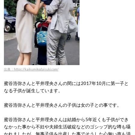
出典：https://kaikumikodaisuki.com/
蜜谷浩弥さんと平井理央さんの間には2017年10月に第一子と
なる子供が誕生しています。
蜜谷浩弥さんと平井理央さんの子供は女の子との事です。
蜜谷浩弥さんと平井理央さんは結婚から5年近くも子供ができ
なかった事から不妊や夫婦生活破綻などのゴシップ的な噂も囁
かれましたが、無事子供を出産した事でそうした心無い声も消