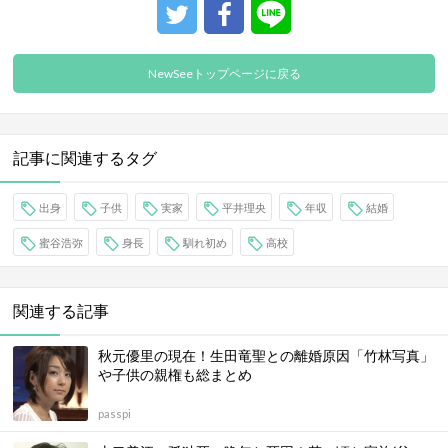
NewSeeトップページに戻る
記事に関連するタグ
出身
子供
実家
平井理央
年収
結婚
蜜谷浩弥
身長
馴れ初め
高校
関連する記事
秋元優里の現在！生田竜聖との離婚原因「竹林写真」
や子供の親権も総まとめ
passpi