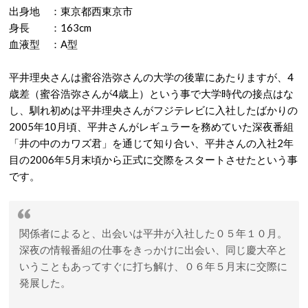
出身地 ：東京都西東京市
身長 ：163cm
血液型 ：A型
平井理央さんは蜜谷浩弥さんの大学の後輩にあたりますが、4
歳差（蜜谷浩弥さんが4歳上）という事で大学時代の接点はな
し、馴れ初めは平井理央さんがフジテレビに入社したばかりの
2005年10月頃、平井さんがレギュラーを務めていた深夜番組
「井の中のカワズ君」を通じて知り合い、平井さんの入社2年
目の2006年5月末頃から正式に交際をスタートさせたという事
です。
関係者によると、出会いは平井が入社した０５年１０月。
深夜の情報番組の仕事をきっかけに出会い、同じ慶大卒と
いうこともあってすぐに打ち解け、０６年５月末に交際に
発展した。