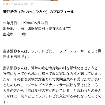
出典：https://mainichi.jp/
蜜谷浩弥（みつたに ひろや）のプロフィール
生年月日：1978年06月24日
出身地 ：石川県旧尾口村（現在の白山市）
血液型 ：B型
蜜谷浩弥さんは、フジテレビにチーフプロデューサーとして勤
務する男性です。
蜜谷浩弥さんは、過疎の進む出身地の村を活性化させようと、
官僚になってから地元に帰って政治家になろうと志していまし
たが、その官僚試験の対策として民間企業をも受けた方が良い
と勧められ、フジテレビのアナウンサー試験を受けたところ、
人事の方から「君は制作の方が向いている」と言われたのをき
っかけに、制作としてフジテレビに入社する事になったそうで
す。