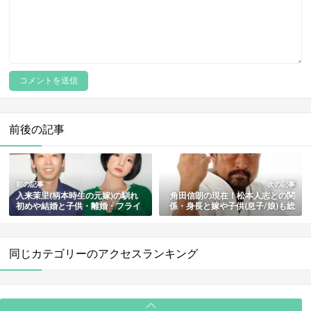
前後の記事
前の記事
次の記事
入来茉里(柄本時生の元嫁)の馴れ
角田信朗の現在！松本人志との関
初めや結婚と子供・離婚・フライ
係・身長と嫁や子供(息子/娘)も総
デーまとめ
まとめ
同じカテゴリーのアクセスランキング