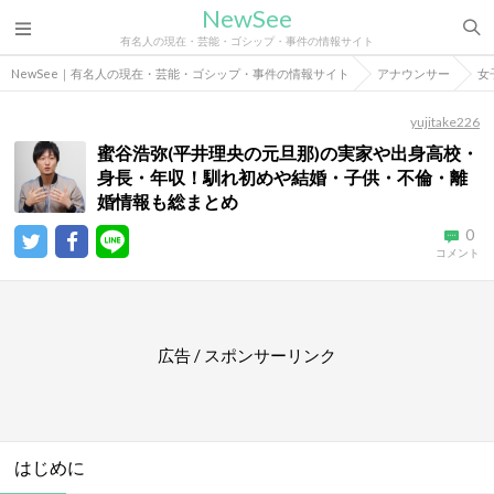
NewSee
有名人の現在・芸能・ゴシップ・事件の情報サイト
NewSee｜有名人の現在・芸能・ゴシップ・事件の情報サイト
アナウンサー
女
yujitake226
蜜谷浩弥(平井理央の元旦那)の実家や出身高校・
身長・年収！馴れ初めや結婚・子供・不倫・離
婚情報も総まとめ
0
コメント
広告 / スポンサーリンク
はじめに