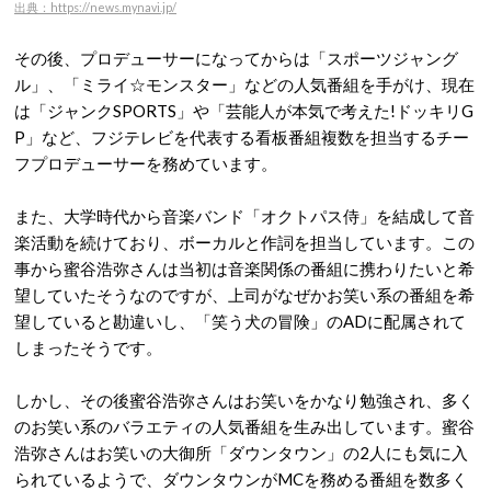
出典：https://news.mynavi.jp/
その後、プロデューサーになってからは「スポーツジャング
ル」、「ミライ☆モンスター」などの人気番組を手がけ、現在
は「ジャンクSPORTS」や「芸能人が本気で考えた!ドッキリG
P」など、フジテレビを代表する看板番組複数を担当するチー
フプロデューサーを務めています。
また、大学時代から音楽バンド「オクトパス侍」を結成して音
楽活動を続けており、ボーカルと作詞を担当しています。この
事から蜜谷浩弥さんは当初は音楽関係の番組に携わりたいと希
望していたそうなのですが、上司がなぜかお笑い系の番組を希
望していると勘違いし、「笑う犬の冒険」のADに配属されて
しまったそうです。
しかし、その後蜜谷浩弥さんはお笑いをかなり勉強され、多く
のお笑い系のバラエティの人気番組を生み出しています。蜜谷
浩弥さんはお笑いの大御所「ダウンタウン」の2人にも気に入
られているようで、ダウンタウンがMCを務める番組を数多く