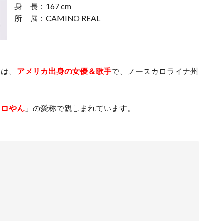
身 長：167 cm
所 属：CAMINO REAL
んは、
アメリカ出身の女優＆歌手
で、ノースカロライナ州
ャロやん
」の愛称で親しまれています。