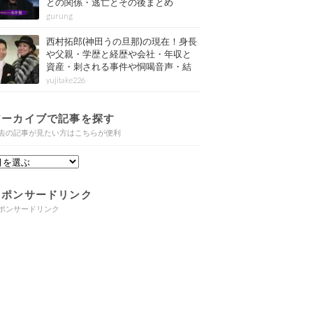
との関係・逃亡とその後まとめ
gurung
西村拓郎(神田うの旦那)の現在！身長
や父親・学歴と経歴や会社・年収と
資産・刺される事件や恫喝音声・結
婚と子供や自宅・脳梗塞の病気もま
yujitake226
とめ
アーカイブで記事を探す
去の記事が見たい方はこちらが便利
スポンサードリンク
ポンサードリンク