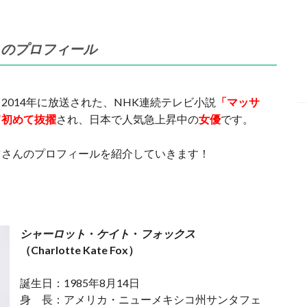
スのプロフィール
2014年に放送された、NHK連続テレビ小説
「マッサ
て初めて抜擢
され、日本で人気急上昇中の
女優
です。
ス
さんのプロフィールを紹介していきます！
シャーロット
・
ケイト
・
フォックス
（Charlotte Kate Fox）
誕生日：1985年8月14日
身 長：アメリカ・ニューメキシコ州サンタフェ