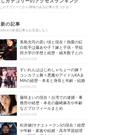
同じカテゴリーのアクセスランキング
じカテゴリーだから興味のある記事が見つかる！
最新の記事
ewSeeの新着記事もお見逃しなく
美島光司の若い頃と現在！熱愛の紅
白歌手は藤あや子？嫁と子供・早稲
田大学の学歴と経歴・細木数子との
確執もまとめ
yujitake226
すいれんははじめしゃちょーの嫁？
コンカフェ舞々悪魔やアイドルKAゑ
MAの経歴・本名と身長と年齢・結婚
情報もまとめ
yujitake226
藤咲まいの現在！台湾での逮捕・事
務所や経歴・本名の藤崎麻衣や年齢
などプロフィールまとめ
yujitake226
松井健(サナエトークン)の現在！経歴
や年齢・家族や結婚・高市早苗総理