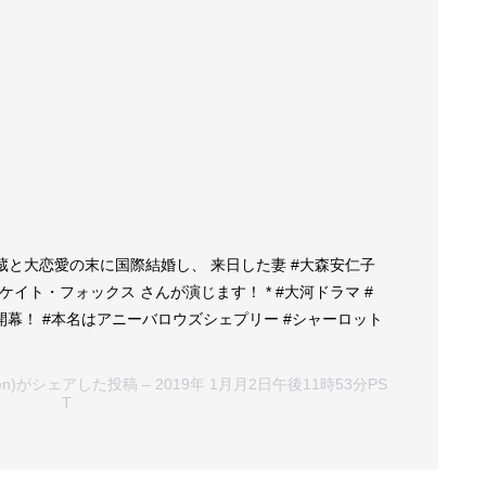
 兵蔵と大恋愛の末に国際結婚し、 来日した妻 #大森安仁子
・ケイト・フォックス さんが演じます！ * #大河ドラマ #
開幕！ #本名はアニーバロウズシェプリー #シャーロット
aten)がシェアした投稿 –
2019年 1月月2日午後11時53分PS
T