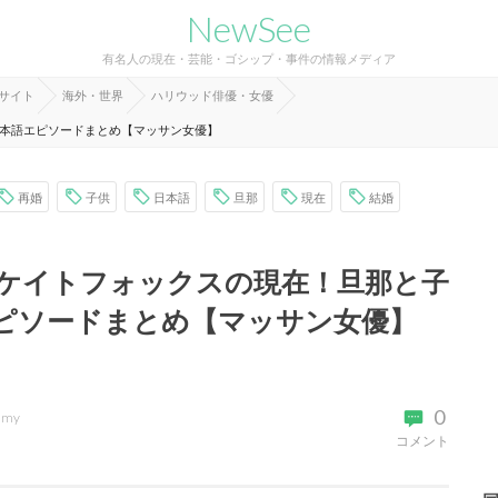
NewSee
有名人の現在・芸能・ゴシップ・事件の情報メディア
報サイト
海外・世界
ハリウッド俳優・女優
本語エピソードまとめ【マッサン女優】
再婚
子供
日本語
旦那
現在
結婚
ケイトフォックスの現在！旦那と子
ピソードまとめ【マッサン女優】
0
imy
コメント