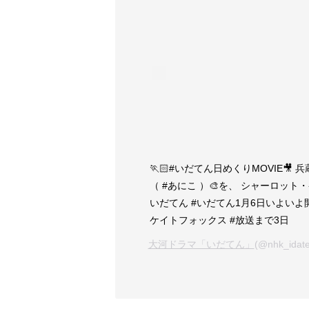
🏃🏻‍#いだてん日めくりMOVIE
（ #あにこ ）🎨を、 シャーロット
いだてん #いだてん1月6日いよいよ
ケイトフォックス #放送まで3日
大河ドラマ「いだてん」
(@nhk_id