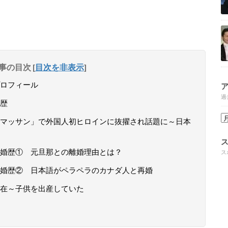
事の目次
[
目次を非表示
]
ロフィール
過
歴
マッサン」で外国人初ヒロインに抜擢され話題に～日本
婚歴① 元旦那との離婚理由とは？
ス
結婚歴② 日本語がペラペラのカナダ人と再婚
在～子供を出産していた