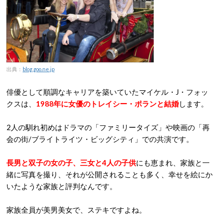
出典：
blog.goo.ne.jp
俳優として順調なキャリアを築いていたマイケル・J・フォッ
クスは、
1988年に女優のトレイシー・ポランと結婚
します。
2人の馴れ初めはドラマの「ファミリータイズ」や映画の「再
会の街/ブライトライツ・ビッグシティ」での共演です。
長男と双子の女の子、三女と4人の子供
にも恵まれ、家族と一
緒に写真を撮り、それが公開されることも多く、幸せを絵にか
いたような家族と評判なんです。
家族全員が美男美女で、ステキですよね。