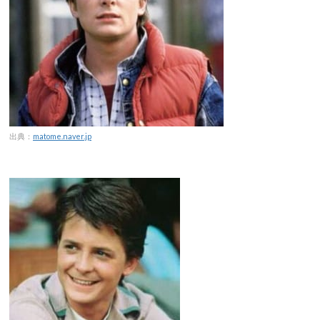
出典：
matome.naver.jp