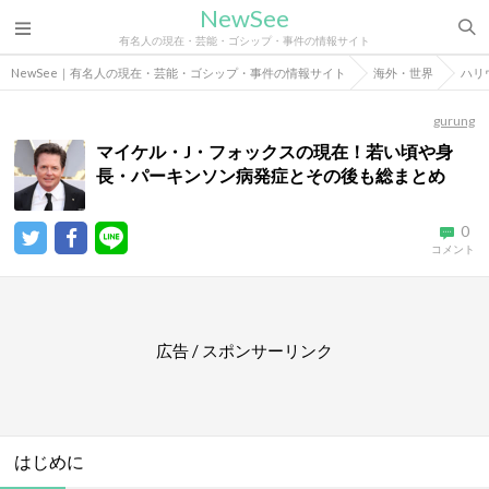
NewSee
有名人の現在・芸能・ゴシップ・事件の情報サイト
NewSee｜有名人の現在・芸能・ゴシップ・事件の情報サイト
海外・世界
ハリ
gurung
マイケル・J・フォックスの現在！若い頃や身
長・パーキンソン病発症とその後も総まとめ
0
コメント
広告 / スポンサーリンク
はじめに