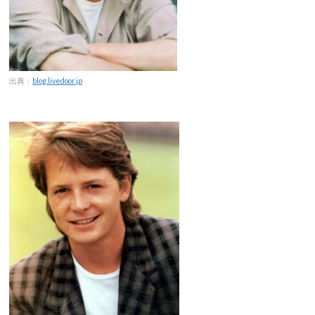
出典：
blog.livedoor.jp