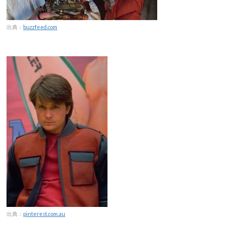
出典：
buzzfeed.com
出典：
pinterest.com.au