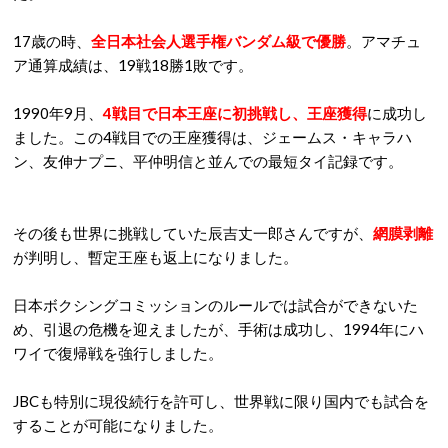
17歳の時、
全日本社会人選手権バンダム級で優勝
。アマチュ
ア通算成績は、19戦18勝1敗です。
1990年9月、
4戦目で日本王座に初挑戦し、王座獲得
に成功し
ました。この4戦目での王座獲得は、ジェームス・キャラハ
ン、友伸ナプニ、平仲明信と並んでの最短タイ記録です。
その後も世界に挑戦していた辰吉丈一郎さんですが、
網膜剥離
が判明し、暫定王座も返上になりました。
日本ボクシングコミッションのルールでは試合ができないた
め、引退の危機を迎えましたが、手術は成功し、1994年にハ
ワイで復帰戦を強行しました。
JBCも特別に現役続行を許可し、世界戦に限り国内でも試合を
することが可能になりました。