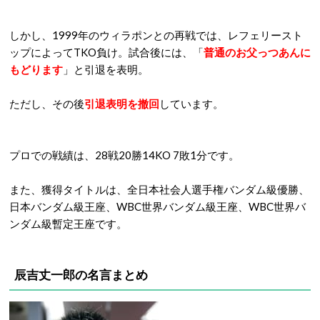
しかし、1999年のウィラポンとの再戦では、レフェリースト
ップによってTKO負け。試合後には、「
普通のお父っつあんに
もどります
」と引退を表明。
ただし、その後
引退表明を撤回
しています。
プロでの戦績は、28戦20勝14KO 7敗1分です。
また、獲得タイトルは、全日本社会人選手権バンダム級優勝、
日本バンダム級王座、WBC世界バンダム級王座、WBC世界バ
ンダム級暫定王座です。
辰吉丈一郎の名言まとめ