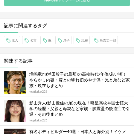
NewSeeトップページに戻る
記事に関連するタグ
収入
名言
嫁
息子
現在
辰吉丈一郎
関連する記事
増嶋竜也(潮田玲子の旦那)の高校時代/年俸/若い頃！
やらかし内容・嫁との馴れ初めや子供・兄と弟など家
族・現在もまとめ
yujitake226
影山秀人(影山優佳の弟)の現在！暁星高校や国士舘大
学の経歴・父親と母親など家族・脳震盪の後遺症で引
退・その後まとめ
yujitake226
有名ボディビルダー40選・日本人と海外別！イケメ