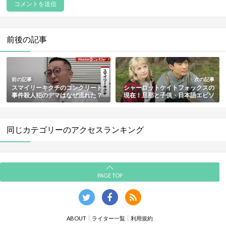
前後の記事
前の記事
次の記事
スマイリーキクチのコンクリート
シャーロットケイトフォックスの
事件殺人犯のデマはなぜ流れた？
現在！旦那と子供・日本語エピソ
誹謗中傷被害事件の詳細・その後
ードまとめ【マッサン女優】
や現在まとめ
同じカテゴリーのアクセスランキング
PAGE TOP
ABOUT
ライター一覧
利用規約