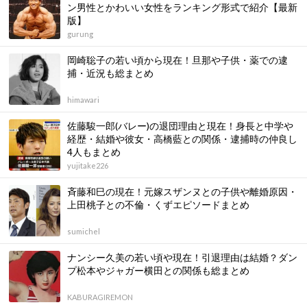
ン男性とかわいい女性をランキング形式で紹介【最新
版】
gurung
岡崎聡子の若い頃から現在！旦那や子供・薬での逮
捕・近況も総まとめ
himawari
佐藤駿一郎(バレー)の退団理由と現在！身長と中学や
経歴・結婚や彼女・高橋藍との関係・逮捕時の仲良し
4人もまとめ
yujitake226
斉藤和巳の現在！元嫁スザンヌとの子供や離婚原因・
上田桃子との不倫・くずエピソードまとめ
sumichel
ナンシー久美の若い頃や現在！引退理由は結婚？ダン
プ松本やジャガー横田との関係も総まとめ
KABURAGIREMON