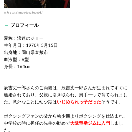
出典：data:image/jpeg;base64,/
プロフィール
愛称：浪速のジョー
生年月日：1970年5月15日
出身地：岡山県倉敷市
血液型：B型
身長：164cm
辰吉丈一郎さんのご両親は、辰吉丈一郎さんが生まれてすぐに
離婚されており、父親に引き取られ、男手一つで育てられまし
た。意外なことに幼少期は
いじめられっ子だった
そうです。
ボクシングファンの父から幼少期よりボクシングを仕込まれ、
中学校の時に担任の先生の勧めで
大阪帝拳ジムに入門
しまし
た。