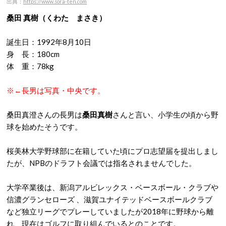
出典：
https://www.sora-ten.com
桑田 真樹（くわた まさき）
誕生日：1992年8月10日
身 長：180cm
体 重：78kg
※←長男は写真・中央です。
桑田真澄さんの長男は
桑田真樹
さんと言い、小学生の頃から野
球を始めたそうです。
桜美林大学野球部に在籍していた頃にプロ志望届を提出しまし
たが、NPBのドラフト会議では指名されませんでした。
大学卒業後は、新潟アルビレックス・ベースボール・クラブや
信濃グランセローズ 、滋賀ユナイテッドベースボールクラブ
など独立リーグでプレーしていましたが2018年に野球から離
れ、現在はゴルフに取り組んでいるとのことです。