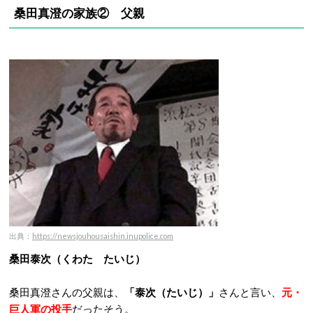
桑田真澄の家族②
父親
出典：
https://newsjouhousaishin.inupolice.com
桑田泰次（くわた たいじ）
桑田真澄さんの父親は、
「泰次（たいじ）」
さんと言い、
元・
巨人軍の投手
だったそう。