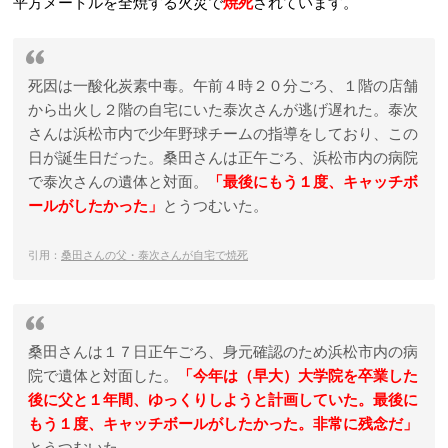
平方メートルを全焼する火災で
焼死
されています。
死因は一酸化炭素中毒。午前４時２０分ごろ、１階の店舗
から出火し２階の自宅にいた泰次さんが逃げ遅れた。泰次
さんは浜松市内で少年野球チームの指導をしており、この
日が誕生日だった。桑田さんは正午ごろ、浜松市内の病院
で泰次さんの遺体と対面。
「最後にもう１度、キャッチボ
ールがしたかった」
とうつむいた。
引用：
桑田さんの父・泰次さんが自宅で焼死
桑田さんは１７日正午ごろ、身元確認のため浜松市内の病
院で遺体と対面した。
「今年は（早大）大学院を卒業した
後に父と１年間、ゆっくりしようと計画していた。最後に
もう１度、キャッチボールがしたかった。非常に残念だ」
とうつむいた。