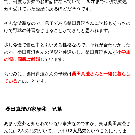
で、何度も警察のお世話になっていて、20才まで保護観察処
分を受けていた経歴もあるほどだそうです。
そんな父親なので、息子である桑田真澄さんに学校もそっちの
けで野球の練習をさせることができたと思われます。
少し傲慢で自己中ともいえる性格なので、それが合わなかった
のか、桑田真澄さんの母親と仲違いし、桑田真澄さんが
小学生
の頃に両親は離婚
しています。
ちなみに、桑田真澄さんの母親は
桑田真澄さんと一緒に暮らし
ている
とのことです。
桑田真澄の家族④ 兄弟
あまり意外と知られていない事実なのですが、実は桑田真澄さ
んには2人の兄弟がいて、つまり
3人兄弟
ということになりま