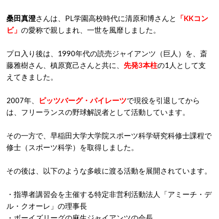
桑田真澄
さんは、PL学園高校時代に清原和博さんと
「KKコン
ビ」
の愛称で親しまれ、一世を風靡しました。
プロ入り後は、1990年代の読売ジャイアンツ（巨人）を、斎
藤雅樹さん、槙原寛己さんと共に、
先発3本柱
の1人として支
えてきました。
2007年、
ピッツバーグ・パイレーツ
で現役を引退してから
は、フリーランスの野球解説者として活動しています。
その一方で、早稲田大学大学院スポーツ科学研究科修士課程で
修士（スポーツ科学）を取得しました。
その後は、以下のような多岐に渡る活動を展開されています。
・指導者講習会を主催する特定非営利活動法人「アミーチ・デ
ル・クオーレ」の理事長
・ボーイズリーグの麻生ジャイアンツの会長