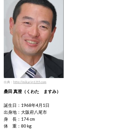
出典：
http://mikarin1215.com
桑田 真澄
（くわた ますみ）
誕生日：
1968年4月1日
出身地：大阪府八尾市
身 長：174 cm
体 重：80 kg