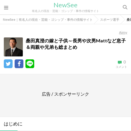
NewSee
有名人の現在・芸能・ゴシップ・事件の情報サイト
NewSee｜有名人の現在・芸能・ゴシップ・事件の情報サイト
スポーツ選手
桑
Aimy
桑田真澄の嫁と子供～長男や次男Mattなど息子
＆両親や兄弟も総まとめ
0
コメント
広告 / スポンサーリンク
はじめに