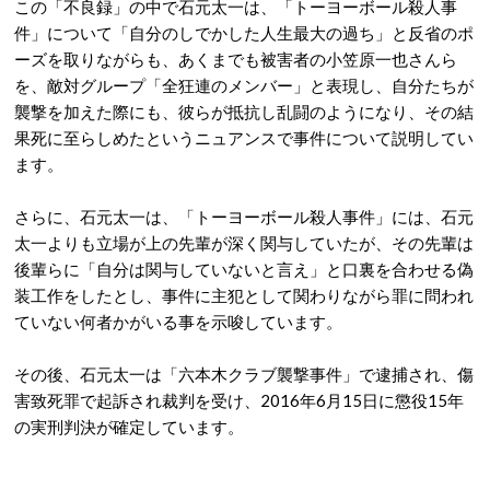
この「不良録」の中で石元太一は、「トーヨーボール殺人事
件」について「自分のしでかした人生最大の過ち」と反省のポ
ーズを取りながらも、あくまでも被害者の小笠原一也さんら
を、敵対グループ「全狂連のメンバー」と表現し、自分たちが
襲撃を加えた際にも、彼らが抵抗し乱闘のようになり、その結
果死に至らしめたというニュアンスで事件について説明してい
ます。
さらに、石元太一は、「トーヨーボール殺人事件」には、石元
太一よりも立場が上の先輩が深く関与していたが、その先輩は
後輩らに「自分は関与していないと言え」と口裏を合わせる偽
装工作をしたとし、事件に主犯として関わりながら罪に問われ
ていない何者かがいる事を示唆しています。
その後、石元太一は「六本木クラブ襲撃事件」で逮捕され、傷
害致死罪で起訴され裁判を受け、2016年6月15日に懲役15年
の実刑判決が確定しています。