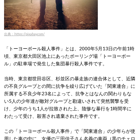
出典：https://pixabay.com/
「トーヨーボール殺人事件」とは、2000年5月13日の午前1時
頃、東京都大田区池上にあったボーリング場「トーヨーボー
ル」の駐車場で発生した集団暴行殺人事件です。
当時、東京都世田谷区、杉並区の暴走族の連合体として、近隣
の不良グループとの間に抗争を繰り広げていた「関東連合」に
所属する不良少年23名によって、抗争とはなんの関わりもな
い5人の少年達が敵対グループと勘違いされて突然襲撃を受
け、少年のうち1人が拉致された上、陰惨な暴行を1時間半に
わたって受け、殺害され遺棄された事件です。
この「トーヨーボール殺人事件」で「関東連合」の少年らが使
用した車の中に、女優の三田佳子さん名義の車両（黒のチェロ