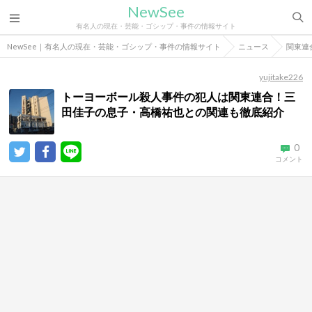
NewSee
有名人の現在・芸能・ゴシップ・事件の情報サイト
NewSee｜有名人の現在・芸能・ゴシップ・事件の情報サイト
ニュース
関東連
yujitake226
トーヨーボール殺人事件の犯人は関東連合！三
田佳子の息子・高橋祐也との関連も徹底紹介
0
コメント