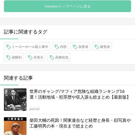
NewSeeトップページに戻る
記事に関連するタグ
トーヨーボール殺人事件
内容
加害者
被害者
覚醒剤
非表示
高橋祐也
関連する記事
世界のギャング/マフィア危険な組織ランキング16
選！活動地域・犯罪歴や収入源も総まとめ【最新版】
passpi
柴田大輔の死因！関東連合など経歴と身長・顔写真や
工藤明男の本・現在まで総まとめ