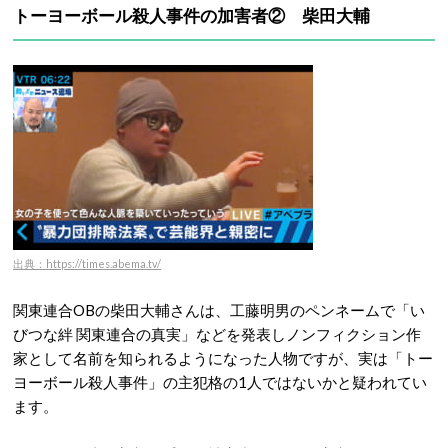
トーヨーボール殺人事件の加害者② 柴田大輔
出典：https://times.abema.tv/
関東連合OBの柴田大輔さんは、工藤明男のペンネームで「い
びつな絆 関東連合の真実」などを発表しノンフィクション作
家として名前を知られるようになった人物ですが、実は「トー
ヨーボール殺人事件」の主犯格の1人ではないかと疑われてい
ます。