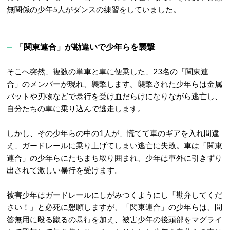
無関係の少年5人がダンスの練習をしていました。
「関東連合」が勘違いで少年らを襲撃
そこへ突然、複数の単車と車に便乗した、23名の「関東連
合」のメンバーが現れ、襲撃します。襲撃された少年らは金属
バットや刃物などで暴行を受け血だらけになりながら逃亡し、
自分たちの車に乗り込んで逃走します。
しかし、その少年らの中の1人が、慌てて車のギアを入れ間違
え、ガードレールに乗り上げてしまい逃亡に失敗。車は「関東
連合」の少年らにたちまち取り囲まれ、少年は車外に引きずり
出されて激しい暴行を受けます。
被害少年はガードレールにしがみつくようにし「勘弁してくだ
さい！」と必死に懇願しますが、「関東連合」の少年らは、問
答無用に殴る蹴るの暴行を加え、被害少年の後頭部をマグライ