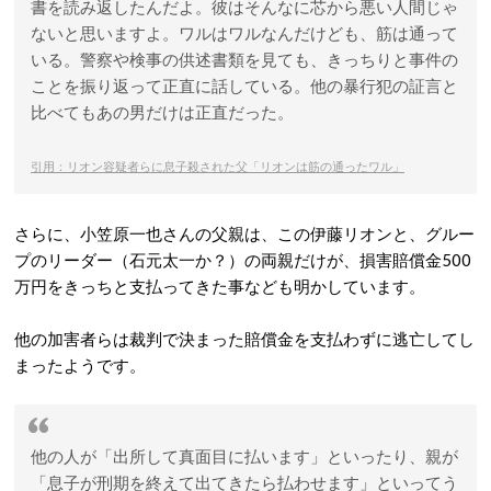
書を読み返したんだよ。彼はそんなに芯から悪い人間じゃ
ないと思いますよ。ワルはワルなんだけども、筋は通って
いる。警察や検事の供述書類を見ても、きっちりと事件の
ことを振り返って正直に話している。他の暴行犯の証言と
比べてもあの男だけは正直だった。
引用：リオン容疑者らに息子殺された父「リオンは筋の通ったワル」
さらに、小笠原一也さんの父親は、この伊藤リオンと、グルー
プのリーダー（石元太一か？）の両親だけが、損害賠償金500
万円をきっちと支払ってきた事なども明かしています。
他の加害者らは裁判で決まった賠償金を支払わずに逃亡してし
まったようです。
他の人が「出所して真面目に払います」といったり、親が
「息子が刑期を終えて出てきたら払わせます」といってう