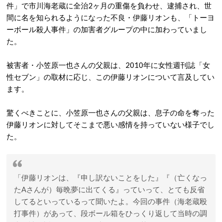
件」で市川海老蔵に全治2ヶ月の重傷を負わせ、逮捕され、世
間に名を知られるようになった不良・伊藤リオンも、「トーヨ
ーボール殺人事件」の加害者グループの中に加わっていまし
た。
被害者・小笠原一也さんの父親は、2010年に女性週刊誌「女
性セブン」の取材に応じ、この伊藤リオンについて言及してい
ます。
驚くべきことに、小笠原一也さんの父親は、息子の命を奪った
伊藤リオンに対してそこまで悪い感情を持っていない様子でし
た。
「伊藤リオンは、『申し訳ないことをした』『（亡くなっ
たAさんが）毎晩夢に出てくる』っていって、とても反省
してるといっているって聞いたよ。今回の事件（海老蔵殴
打事件）があって、段ボール箱をひっくり返して当時の調