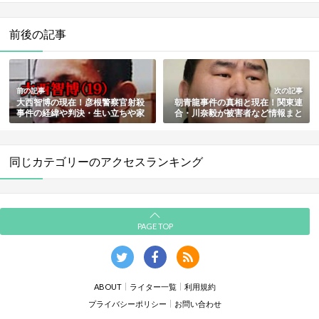
前後の記事
前の記事
次の記事
大西智博の現在！彦根警察官射殺
朝青龍事件の真相と現在！関東連
事件の経緯や判決・生い立ちや家
合・川奈毅が被害者など情報まと
族も総まとめ
め
同じカテゴリーのアクセスランキング
PAGE TOP
ABOUT
ライター一覧
利用規約
プライバシーポリシー
お問い合わせ