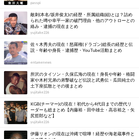
passpi
敵刺(本名/坂井俊太)の経歴・所属組織(組)とは？詰め
られた噂や幸平一家の破門理由・他のアウトローとの
絡み・逮捕の現在まとめ
yujitake226
佐々木秀夫の現在！怒羅権(ドラゴン)総長の経歴と伝
説・年齢や身長・逮捕歴・YouTube活動まとめ
entamenews
所沢のタイソン・久保広海の現在！身長や年齢・格闘
家や木村兄弟の弟撃破など伝説と武勇伝・瓜田純士の
土下座拡散とその後まとめ
yujitake226
KGB(チーマー)の現在！初代から4代目までの歴代リ
ーダーも総まとめ【内藤裕・田中雄士・高谷裕之・矢
尻哲郎など】
yujitake226
伊藤リオンの現在は沖縄で喧嘩！経歴や海老蔵事件と