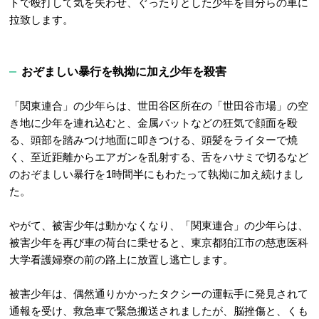
トで殴打して気を失わせ、ぐったりとした少年を自分らの車に
拉致します。
おぞましい暴行を執拗に加え少年を殺害
「関東連合」の少年らは、世田谷区所在の「世田谷市場」の空
き地に少年を連れ込むと、金属バットなどの狂気で顔面を殴
る、頭部を踏みつけ地面に叩きつける、頭髪をライターで焼
く、至近距離からエアガンを乱射する、舌をハサミで切るなど
のおぞましい暴行を1時間半にもわたって執拗に加え続けまし
た。
やがて、被害少年は動かなくなり、「関東連合」の少年らは、
被害少年を再び車の荷台に乗せると、東京都狛江市の慈恵医科
大学看護婦寮の前の路上に放置し逃亡します。
被害少年は、偶然通りかかったタクシーの運転手に発見されて
通報を受け、救急車で緊急搬送されましたが、脳挫傷と、くも