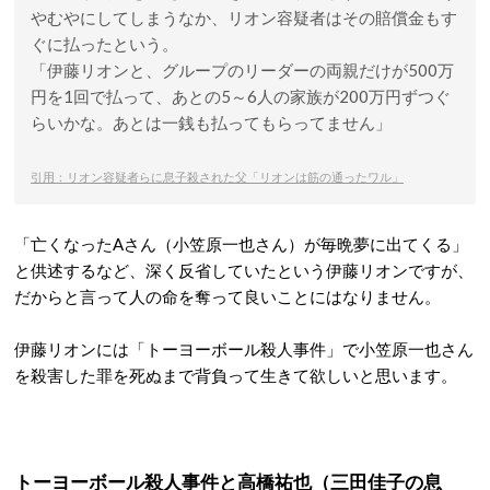
やむやにしてしまうなか、リオン容疑者はその賠償金もす
ぐに払ったという。
「伊藤リオンと、グループのリーダーの両親だけが500万
円を1回で払って、あとの5～6人の家族が200万円ずつぐ
らいかな。あとは一銭も払ってもらってません」
引用：リオン容疑者らに息子殺された父「リオンは筋の通ったワル」
「亡くなったAさん（小笠原一也さん）が毎晩夢に出てくる」
と供述するなど、深く反省していたという伊藤リオンですが、
だからと言って人の命を奪って良いことにはなりません。
伊藤リオンには「トーヨーボール殺人事件」で小笠原一也さん
を殺害した罪を死ぬまで背負って生きて欲しいと思います。
トーヨーボール殺人事件と高橋祐也（三田佳子の息