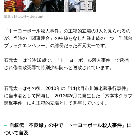
出典：https://twitter.com/
「トーヨーボール殺人事件」の主犯的立場の1人と見られるの
が、当時の「関東連合」の中核をなした暴走族の一つ「千歳台
ブラックエンペラー」の総長だった石元太一です。
石元太一は当時18歳で、「トーヨーボール殺人事件」で逮捕
され傷害致死罪で特別少年院へと送致されています。
石元太一はその後、2010年の「11代目市川海老蔵暴行事件」
に当事者として関与し、2012年9月に発生した「六本木クラブ
襲撃事件」にも主犯的立場として関与しています。
自叙伝「不良録」の中で「トーヨーボール殺人事件」に
ついて言及