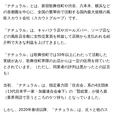
「ナチュラル」とは、新宿歌舞伎町や渋谷、六本木、横浜など
の首都圏を中心に、全国の繁華街で活動する国内最大規模の風
俗スカウト会社（スカウトグループ）です。
「ナチュラル」は、キャバクラ店やガールズバー、ソープ店な
どの風俗店全般に女性従業員を斡旋して店側から支払われる紹
介料で大きな利益を上げてきました。
「ナチュラル」は歌舞伎町では10年以上にわたって活動した
実績があり、歌舞伎町界隈のお店からは一定の信用を得ていた
とされています。（ただし、同業者の評判は悪かったとの証言
も）
当初、「ナチュラル」は、指定暴力団「住吉会」系の4次団体
（13代目幸平一家・加藤連合会傘下）の「賢総業」が後ろ盾
（業界用語で言うところのケツ持ち）となっていました。
しかし、2020年春頃以降、「ナチュラル」は、次々と他のス