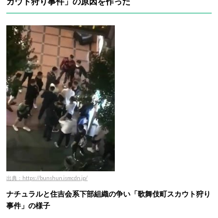
カウト狩り事件」の原因を作った
出典：https://bunshun.ismcdn.jp/
ナチュラルと住吉会系下部組織の争い「歌舞伎町スカウト狩り
事件」の様子