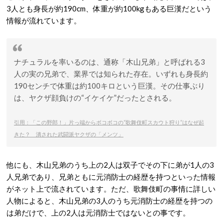
3人とも身長が約190cm、体重が約100kgもある巨漢だという
情報が流れています。
ナチュラルを率いるのは、通称「木山兄弟」と呼ばれる3
人の実の兄弟で、業界では知られた存在。いずれも身長約
190センチで体重は約100キロという巨漢。その仕事ぶり
は、ヤクザ顔負けの“イケイケ”だったとされる。
引用：「この野郎！」片っ端からボコボコの“歌舞伎町スカウト狩り”はなぜ起
きた？ 潰された武闘派ヤクザの「メンツ」
他にも、木山兄弟のうち上の2人は双子でその下に弟が1人の3
人兄弟であり、兄弟ともに元消防士の経歴を持つといった情報
がネット上で流されています。ただ、歌舞伎町の事情に詳しい
人物によると、木山兄弟の3人のうち元消防士の経歴を持つの
は弟だけで、上の2人は元消防士ではないとの事です。