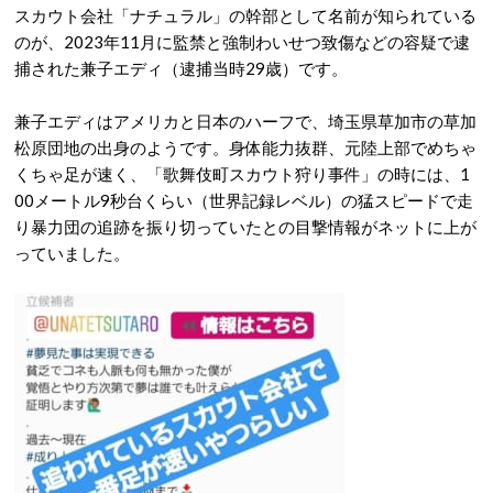
スカウト会社「ナチュラル」の幹部として名前が知られている
のが、2023年11月に監禁と強制わいせつ致傷などの容疑で逮
捕された兼子エディ（逮捕当時29歳）です。
兼子エディはアメリカと日本のハーフで、埼玉県草加市の草加
松原団地の出身のようです。身体能力抜群、元陸上部でめちゃ
くちゃ足が速く、「歌舞伎町スカウト狩り事件」の時には、1
00メートル9秒台くらい（世界記録レベル）の猛スピードで走
り暴力団の追跡を振り切っていたとの目撃情報がネットに上が
っていました。