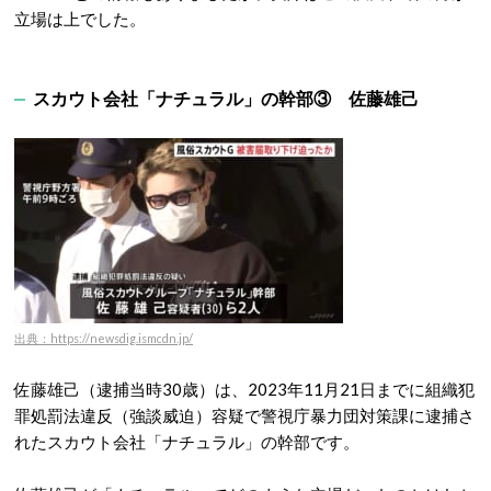
立場は上でした。
スカウト会社「ナチュラル」の幹部③ 佐藤雄己
出典：https://newsdig.ismcdn.jp/
佐藤雄己（逮捕当時30歳）は、2023年11月21日までに組織犯
罪処罰法違反（強談威迫）容疑で警視庁暴力団対策課に逮捕さ
れたスカウト会社「ナチュラル」の幹部です。