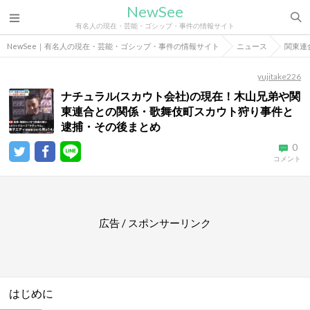
NewSee
有名人の現在・芸能・ゴシップ・事件の情報サイト
NewSee｜有名人の現在・芸能・ゴシップ・事件の情報サイト
ニュース
関東連
yujitake226
ナチュラル(スカウト会社)の現在！木山兄弟や関
東連合との関係・歌舞伎町スカウト狩り事件と
逮捕・その後まとめ
0
コメント
広告 / スポンサーリンク
はじめに