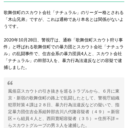
歌舞伎町のスカウト会社「ナチュラル」のリーダー格とされる
「木山兄弟」ですが、これは通称であり本名とは関係がないよ
うです。
2020年10月28日、警視庁は、通称「歌舞伎町スカウト狩り事
件」と呼ばれる歌舞伎町での暴力団とスカウト会社「ナチュラ
ル」の乱闘事件で、住吉会系の暴力団員4人と、スカウト会社
「ナチュラル」の幹部3人を、暴力行為法違反などの容疑で逮
捕しました。
風俗店スカウトの引き抜きを巡るトラブルから、６月に東
京・新宿の歌舞伎町の路上で乱闘したとして、警視庁組織
犯罪対策４課は２８日、暴力行為法違反などの疑いで、指
定暴力団住吉会系組幹部吉川八代隆容疑者（４９）＝新宿
区＝ら組員４人と、西田寛昭容疑者（３５）＝住所不詳＝
らスカウトグループの男３人を逮捕した。