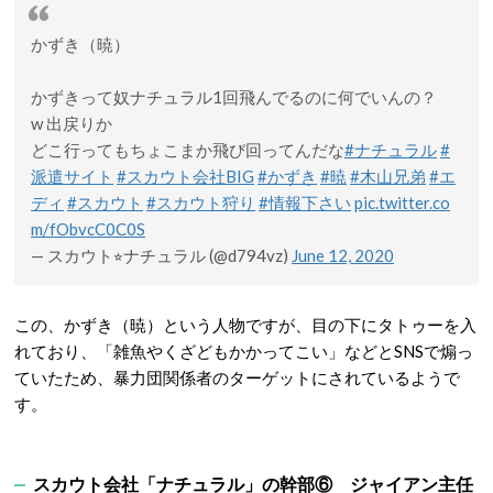
かずき（暁）
かずきって奴ナチュラル1回飛んでるのに何でいんの？
w 出戻りか
どこ行ってもちょこまか飛び回ってんだな
#ナチュラル
#
派遣サイト
#スカウト会社BIG
#かずき
#暁
#木山兄弟
#エ
ディ
#スカウト
#スカウト狩り
#情報下さい
pic.twitter.co
m/fObvcC0C0S
— スカウト⭐︎ナチュラル (@d794vz)
June 12, 2020
この、かずき（暁）という人物ですが、目の下にタトゥーを入
れており、「雑魚やくざどもかかってこい」などとSNSで煽っ
ていたため、暴力団関係者のターゲットにされているようで
す。
スカウト会社「ナチュラル」の幹部⑥ ジャイアン主任