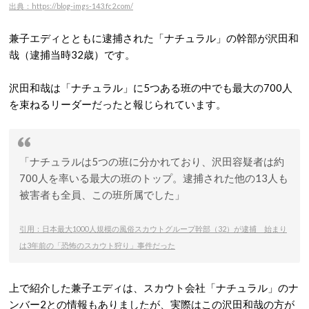
出典：https://blog-imgs-143.fc2.com/
兼子エディとともに逮捕された「ナチュラル」の幹部が沢田和
哉（逮捕当時32歳）です。
沢田和哉は「ナチュラル」に5つある班の中でも最大の700人
を束ねるリーダーだったと報じられています。
「ナチュラルは5つの班に分かれており、沢田容疑者は約
700人を率いる最大の班のトップ。逮捕された他の13人も
被害者も全員、この班所属でした」
引用：日本最大1000人規模の風俗スカウトグループ幹部（32）が逮捕 始まり
は3年前の「恐怖のスカウト狩り」事件だった
上で紹介した兼子エディは、スカウト会社「ナチュラル」のナ
ンバー2との情報もありましたが、実際はこの沢田和哉の方が