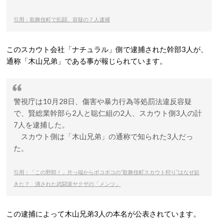
引用：歌舞伎町で乱闘、容疑の７人逮捕
このスカウト会社「ナチュラル」側で逮捕された幹部3人が、
通称「木山兄弟」である事が報じられています。
警視庁は10月28日、傷害や暴力行為等処罰法違反容疑
で、賢総業幹部ら2人と聡仁組の2人、スカウト側3人の計
7人を逮捕した。
スカウト側は「木山兄弟」の通称で知られた3人だっ
た。
引用：「この野郎！」片っ端からボコボコの“歌舞伎町スカウト狩り”はなぜ起
きた？ 潰された武闘派ヤクザの「メンツ」
この逮捕によって木山兄弟3人の本名が公表されています。