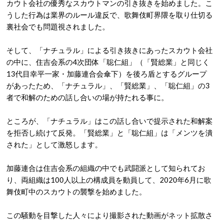
カウト会社の優秀なスカウトマンの引き抜きを始めました。こ
うした行為は業界のルール違反で、歌舞伎町界隈を取り仕切る
裏社会でも問題視されました。
そして、「ナチュラル」による引き抜きにあったスカウト会社
の中に、住吉会系の4次団体「聡仁組」（「賢総業」と同じく
13代目幸平一家・加藤連合会傘下）を後ろ盾とするグループ
があったため、「ナチュラル」、「賢総業」、「聡仁組」の3
者で和解のための話し合いの場が持たれる事に。
ところが、「ナチュラル」はこの話し合いで提示された和解案
を拒否し続けて反発。「賢総業」と「聡仁組」は「メンツを潰
された」として激怒します。
加藤連合は住吉会系の組織の中でも武闘派として知られてお
り、両組織は100人以上の構成員を動員して、2020年6月に歌
舞伎町中のスカウトの襲撃を始めました。
この騒動を目撃した人々により撮影された動画がネット拡散さ