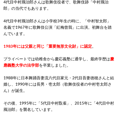
4代目中村鴈治郎さんは歌舞伎役者で、歌舞伎跡「中村鴈治
郎」の当代でもあります。
4代目中村鴈治郎さんは小学校3年生の時に、「中村智太郎」
名義で1967年に歌舞伎公演「紅梅曾我」に出演。初舞台を踏
んでいます。
1983年には父親と同じ「重要無形文化財」に認定
。
プライベートでは幼稚舎から慶応義塾に通学し、最終学歴は
慶
應義塾大学の法学部
を卒業しました。
1988年に日本舞踊吾妻流六代目家元・2代目吾妻徳穂さんと結
婚し、1990年には長男・壱太郎（歌舞伎役者の中村壱太郎さ
ん）が誕生。
その後、1995年に「5代目中村翫雀」、2015年に「4代目中村
鴈治郎」を襲名しています。