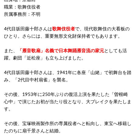
職業：歌舞伎役者
所属事務所：不明
4代目坂田藤十郎さんは
歌舞伎役者
で、現代歌舞伎の大看板の
ひとり。さらには、重要無形文化財保持者でもあります。
また、
「雁音歌扇」名義で日本舞踊雁音流の家元
としても活
躍。劇団「近松座」も立ち上げました。
4代目坂田藤十郎さんは、1941年に各座「山姥」で初舞台を踏
み、「2代目中村扇雀」を襲名。
その後、1953年に250年ぶりの復活上演を果たした「曽根崎
心中」で演じたお初が当たり役となり、大ブレイクを果たしま
す。
その後、宝塚映画製作所の専属役者へと転向し、東宝へ移籍し
たのちに扇千景さんと結婚。