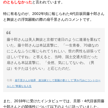
のともしなかった
と言われています。
特に有名なのが、2002年頃に報じられた4代目坂田藤十郎さん
と舞妓との浮気騒動の際の扇千景さんのコメントです。
藤十郎さんは美人舞妓と京都で連日のように逢瀬を重ねて
いた。藤十郎さんは本誌直撃に、 「一生青春、70歳なの
にこんなふうに報じられてうれしい。世の男性も頑張って
ほしいですね」 と答えると、当時、国土交通大臣だった
扇さんも本誌直撃に、 「全然、気にしてないわ。（男
は）モテたほうがいい」 と応じたのだ。
引用：
扇千景さんが他界 政治家として梨園の妻として“男を巧みにコントロー
ルした”華麗なる人生
また、2018年に受けたインタビューでは、旦那・4代目坂田藤
十郎さんとの関係性について以下のように語っていました。