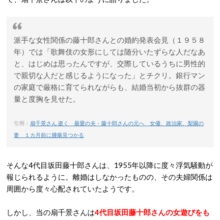
派手な女性関係の藤十郎さんとの婚約発表会見（１９５８
年）では「歌舞伎の女形にしては随分いたずらな人だなあ
と、はじめは思ったんですが、交際しているうちに男性的
で親切な人だと感じるようになった」とチクリ。銀行マン
の家庭で厳格に育てられながらも、結婚当初から抜群の器
量と度胸を見せた。
引用：
扇千景さん 逝く 最愛の夫・藤十郎さんの元へ 女優、政治家、梨園の
妻 １カ月前に腫瘍見つかる
そんな4代目坂田藤十郎さんは、1955年以降に度々浮気騒動が
報じられるように。離婚はしなかったものの、その夫婦関係は
周囲から度々心配されていたようです。
しかし、当の扇千景さんは
4代目坂田藤十郎さんの女遊びをも