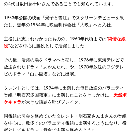
の4代目坂田藤十郎さんであることでも知られています。
1953年公開の映画「景子と雪江」でスクリーンデビューを果
たし、翌年の1954年に映画制作会社「大映」へと入社。
主役には恵まれなかったものの、1960年代頃までは”
純情な娘
役
“などを中心に脇役として活躍しました。
その後、活躍の場をドラマへと移し、1976年に東海テレビで
放送されたドラマ「あかんたれ」や、1978年放送のフジテレ
ビのドラマ「白い巨塔」などに出演。
タレントとしては、1994年に出演した毎日放送のバラエティ
番組「明石家多国籍軍」に出演したことをきっかけに、
天然ボ
ケキャラ
が大きな話題を呼びブレイク。
同番組の司会を務めていたタレント・明石家さんまさんの番組
を中心に、数多くのバラエティ番組に出演するようになり、役
者としてもドラマ・舞台で主演を務めるように。