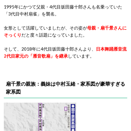
1995年にかつて父親・4代目坂田藤十郎さんも名乗っていた
「3代目中村扇雀」を襲名。
女形として活躍していましたが、その姿が
母親・扇千景さんに
そっくり
だと度々話題になっていました。
そして、2018年に4代目坂田藤十郎さんより、
日本舞踊雁音流
2代目家元の「雁音歌扇」を継承
しています。
扇千景の親族：義妹は中村玉緒・家系図が豪華すぎる
家系図