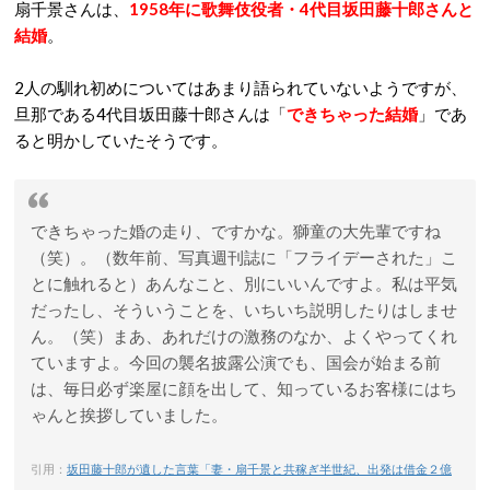
扇千景さんは、
1958年に歌舞伎役者・4代目坂田藤十郎さんと
結婚
。
2人の馴れ初めについてはあまり語られていないようですが、
旦那である4代目坂田藤十郎さんは「
できちゃった結婚
」であ
ると明かしていたそうです。
できちゃった婚の走り、ですかな。獅童の大先輩ですね
（笑）。（数年前、写真週刊誌に「フライデーされた」こ
とに触れると）あんなこと、別にいいんですよ。私は平気
だったし、そういうことを、いちいち説明したりはしませ
ん。（笑）まあ、あれだけの激務のなか、よくやってくれ
ていますよ。今回の襲名披露公演でも、国会が始まる前
は、毎日必ず楽屋に顔を出して、知っているお客様にはち
ゃんと挨拶していました。
引用：
坂田藤十郎が遺した言葉「妻・扇千景と共稼ぎ半世紀、出発は借金２億