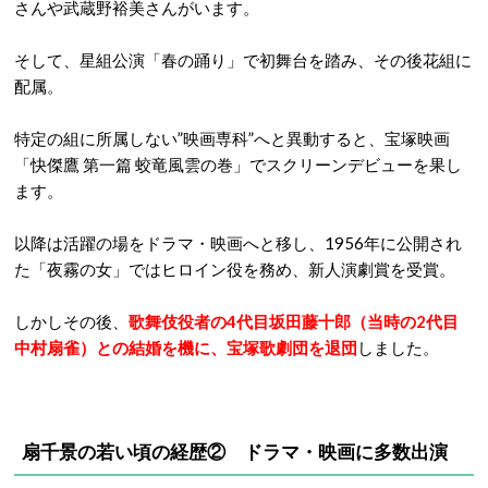
さんや武蔵野裕美さんがいます。
そして、星組公演「春の踊り」で初舞台を踏み、その後花組に
配属。
特定の組に所属しない”映画専科”へと異動すると、宝塚映画
「快傑鷹 第一篇 蛟竜風雲の巻」でスクリーンデビューを果し
ます。
以降は活躍の場をドラマ・映画へと移し、1956年に公開され
た「夜霧の女」ではヒロイン役を務め、新人演劇賞を受賞。
しかしその後、
歌舞伎役者の4代目坂田藤十郎（当時の2代目
中村扇雀）との結婚を機に、宝塚歌劇団を退団
しました。
扇千景の若い頃の経歴② ドラマ・映画に多数出演