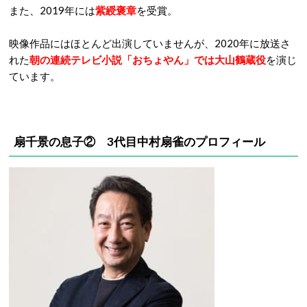
また、2019年には
紫綬褒章
を受賞。
映像作品にはほとんど出演していませんが、2020年に放送さ
れた
朝の連続テレビ小説「おちょやん」では大山鶴蔵役
を演じ
ています。
扇千景の息子② 3代目
中村扇雀
のプロフィール