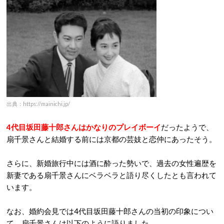
出典：https://mainichi.jp/
4代目坂田藤十郎さんはかなりのプレイボーイ
だったようで、
扇千景さんと結婚する前には京都の芸妓と恋仲にあったそう。
さらに、新婚旅行中には酒に酔った勢いで、過去の女性遍歴を
新妻である扇千景さんにベラベラと語り尽くしたとも言われて
います。
なお、婚約会見では4代目坂田藤十郎さんの当初の印象につい
て、扇千景さんは以下のように語りました。