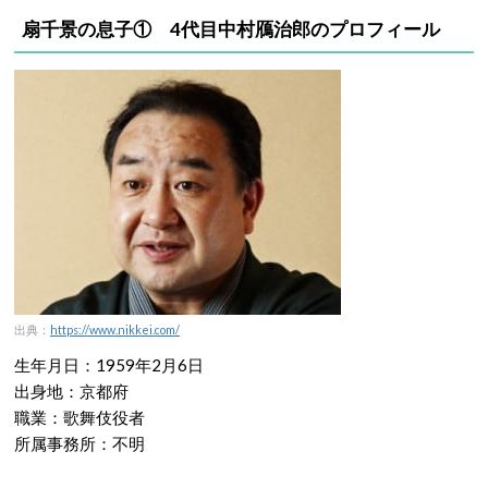
扇千景の息子① 4代目中村鴈治郎のプロフィール
出典：
https://www.nikkei.com/
生年月日：1959年2月6日
出身地：京都府
職業：歌舞伎役者
所属事務所：不明