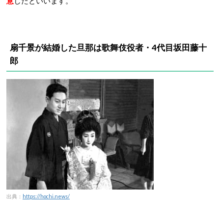
意
したといいます。
扇千景が結婚した旦那は歌舞伎役者・4代目坂田藤十
郎
出典：
https://hochi.news/