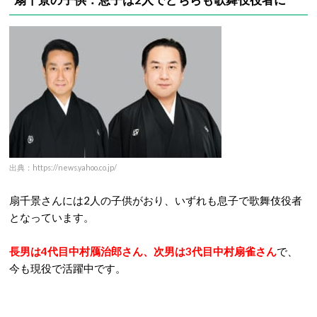
出典：https://news.yahoo.co.jp/
扇千景さんには2人の子供がおり、いずれも息子で歌舞伎役者
となっています。
長男は4代目中村鴈治郎さん、次男は3代目中村扇雀さん
で、
今も現役で活躍中です。