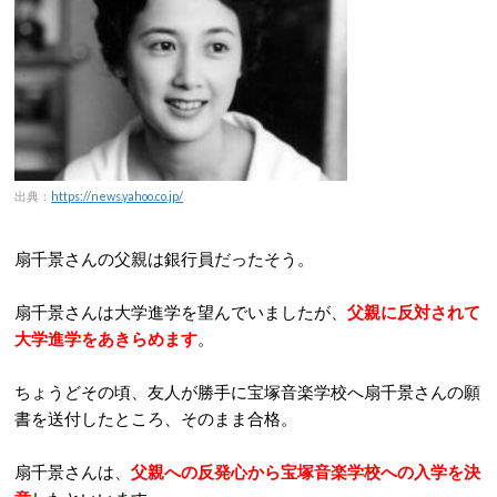
出典：
https://news.yahoo.co.jp/
扇千景さんの父親は銀行員だったそう。
扇千景さんは大学進学を望んでいましたが、
父親に反対されて
大学進学をあきらめます
。
ちょうどその頃、友人が勝手に宝塚音楽学校へ扇千景さんの願
書を送付したところ、そのまま合格。
扇千景さんは、
父親への反発心から宝塚音楽学校への入学を決