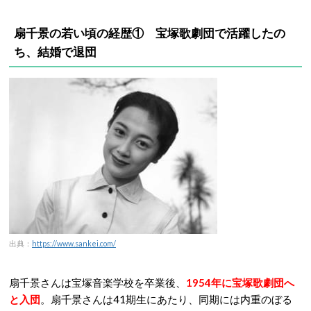
扇千景の若い頃の経歴① 宝塚歌劇団で活躍したの
ち、結婚で退団
出典：
https://www.sankei.com/
扇千景さんは宝塚音楽学校を卒業後、
1954年に宝塚歌劇団へ
と入団
。扇千景さんは41期生にあたり、同期には内重のぼる