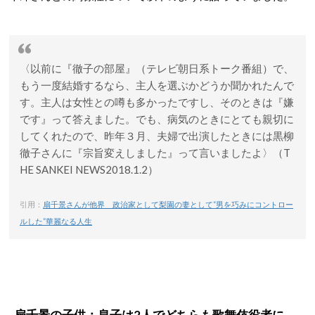
〈以前に『徹子の部屋』（テレビ朝日系トーク番組）で、
もう一度結婚するなら、主人を選ぶかどうか聞かれたんで
す。主人は女性との噂も多かったですし、そのときは『嫌
です』って答えました。でも、病気のときにとても親切に
してくれたので、昨年３月、夫婦で出演したときには黒柳
徹子さんに『宗旨変えしました』って言いましたよ〉（T
HE SANKEI NEWS2018.1.2）
引用：
扇千景さんが他界 政治家として梨園の妻として“男を巧みにコントロー
ルした”華麗なる人生
扇千景の子供：息子は2人でどちらも歌舞伎役者に