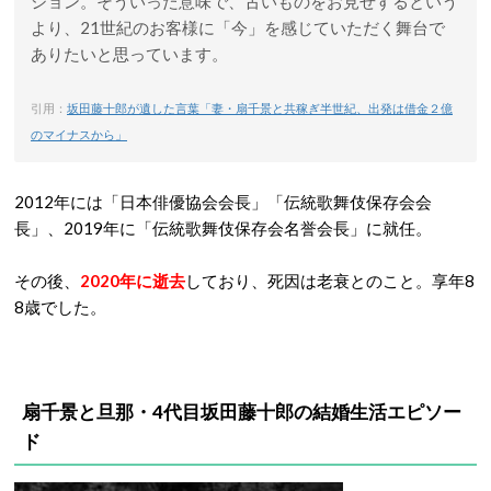
ション。そういった意味で、古いものをお見せするという
より、21世紀のお客様に「今」を感じていただく舞台で
ありたいと思っています。
引用：
坂田藤十郎が遺した言葉「妻・扇千景と共稼ぎ半世紀、出発は借金２億
のマイナスから」
2012年には「日本俳優協会会長」「伝統歌舞伎保存会会
長」、2019年に「伝統歌舞伎保存会名誉会長」に就任。
その後、
2020年に逝去
しており、死因は老衰とのこと。享年8
8歳でした。
扇千景と旦那・4代目坂田藤十郎の結婚生活エピソー
ド