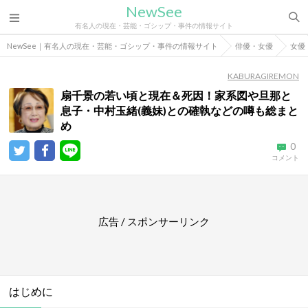
NewSee
有名人の現在・芸能・ゴシップ・事件の情報サイト
NewSee｜有名人の現在・芸能・ゴシップ・事件の情報サイト
俳優・女優
女優
KABURAGIREMON
扇千景の若い頃と現在＆死因！家系図や旦那と
息子・中村玉緒(義妹)との確執などの噂も総まと
め
0
コメント
広告 / スポンサーリンク
はじめに