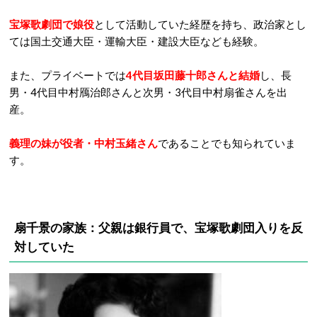
宝塚歌劇団で娘役
として活動していた経歴を持ち、政治家とし
ては国土交通大臣・運輸大臣・建設大臣なども経験。
また、プライベートでは
4代目坂田藤十郎さんと結婚
し、長
男・4代目中村鴈治郎さんと次男・3代目中村扇雀さんを出
産。
義理の妹が役者・中村玉緒さん
であることでも知られていま
す。
扇千景の家族：父親は銀行員で、宝塚歌劇団入りを反
対していた