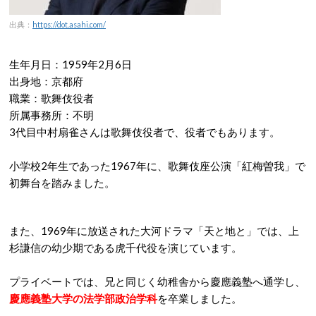
出典：
https://dot.asahi.com/
生年月日：1959年2月6日
出身地：京都府
職業：歌舞伎役者
所属事務所：不明
3代目中村扇雀さんは歌舞伎役者で、役者でもあります。
小学校2年生であった1967年に、歌舞伎座公演「紅梅曽我」で
初舞台を踏みました。
また、1969年に放送された大河ドラマ「天と地と」では、上
杉謙信の幼少期である虎千代役を演じています。
プライベートでは、兄と同じく幼稚舎から慶應義塾へ通学し、
慶應義塾大学の法学部政治学科
を卒業しました。