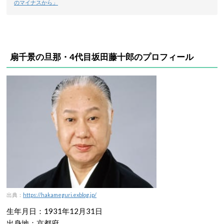
のマイナスから」
扇千景の旦那・4代目坂田藤十郎のプロフィール
出典：
https://hakameguri.exblog.jp/
生年月日：1931年12月31日
出身地：京都府