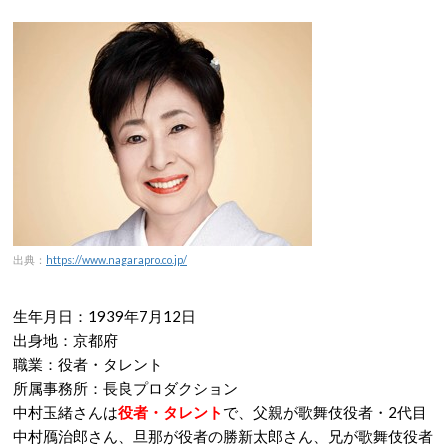
出典：
https://www.nagarapro.co.jp/
生年月日：1939年7月12日
出身地：京都府
職業：役者・タレント
所属事務所：長良プロダクション
中村玉緒さんは
役者・タレント
で、父親が歌舞伎役者・2代目
中村鴈治郎さん、旦那が役者の勝新太郎さん、兄が歌舞伎役者