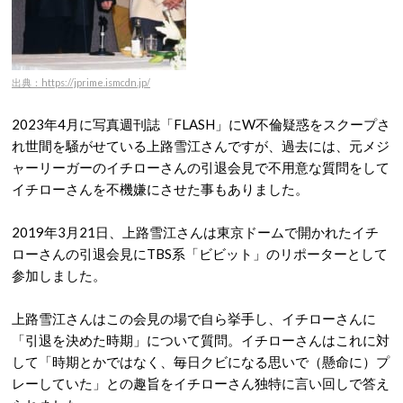
出典：https://jprime.ismcdn.jp/
2023年4月に写真週刊誌「FLASH」にW不倫疑惑をスクープさ
れ世間を騒がせている上路雪江さんですが、過去には、元メジ
ャーリーガーのイチローさんの引退会見で不用意な質問をして
イチローさんを不機嫌にさせた事もありました。
2019年3月21日、上路雪江さんは東京ドームで開かれたイチ
ローさんの引退会見にTBS系「ビビット」のリポーターとして
参加しました。
上路雪江さんはこの会見の場で自ら挙手し、イチローさんに
「引退を決めた時期」について質問。イチローさんはこれに対
して「時期とかではなく、毎日クビになる思いで（懸命に）プ
レーしていた」との趣旨をイチローさん独特に言い回しで答え