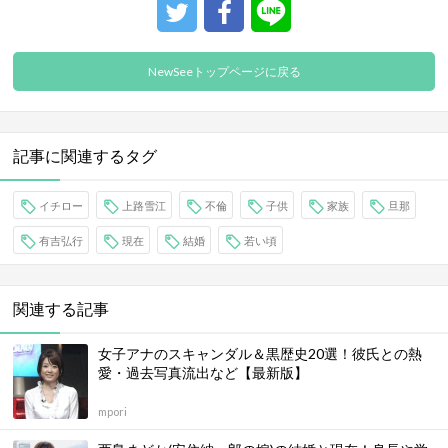
NewSeeトップページに戻る
記事に関連するタグ
イチロー
上路雪江
不倫
子供
家族
旦那
有吉弘行
現在
結婚
若い頃
関連する記事
女子アナのスキャンダル＆黒歴史20選！彼氏との熱
愛・過去写真流出など【最新版】
mpori