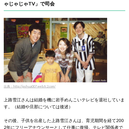
ゃじゃじゃTV」で司会
出典：http://joshua007.web.fc2.com/
上路雪江さんは結婚を機に岩手めんこいテレビを退社していま
す。（結婚や旦那については後述）
その後、子供を出産した上路雪江さんは、育児期間を経て200
2年にフリーアナウンサーとして仕事に復帰。テレビ関係者で