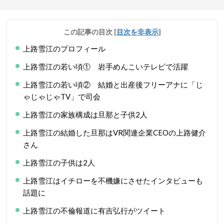
この記事の目次
[
目次を非表示
]
上路雪江のプロフィール
上路雪江の若い頃① 岩手めんこいテレビで活躍
上路雪江の若い頃② 結婚と出産後フリーアナに「じ
ゃじゃじゃTV」で司会
上路雪江の家族構成は旦那と子供2人
上路雪江の結婚した旦那はVR関連企業CEOの上路健介
さん
上路雪江の子供は2人
上路雪江はイチローを不機嫌にさせたインタビューも
話題に
上路雪江の不倫報道に有吉弘行がツイート