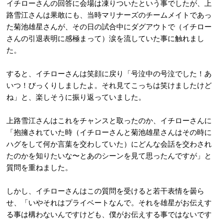
イチローさんの回答に会場は凍りついたという事でしたが、上
路雪江さんは果敢にも、当時マリナーズのチームメイトであっ
た菊池雄星さんが、その日の試合中にダグアウトで（イチロー
さんの引退表明に感極まって）涙を流していた事に触れまし
た。
すると、イチローさんは笑顔に戻り「号泣中の号泣でした！あ
いつ！びっくりしましたよ。それ見てこっちは笑けましたけど
ね」と、楽しそうに振り返っていました。
上路雪江さんはこれをチャンスと取ったのか、イチローさんに
「抱擁されていた時（イチローさんと菊池雄星さんはその時に
ハグをして何か言葉を交わしていた）にどんな会話を交わされ
たのかを知りたいな〜とあのシーンを見て思ったんですが」と
質問を重ねました。
しかし、イチローさんはこの質問を受けると若干表情を曇ら
せ、「いやそれはプライベートなんで。それを雄星がお伝えす
る事は構わないんですけども、僕がお伝えする事ではないです