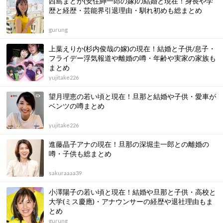
西島まどか(安住紳一郎の嫁)の結婚と現在！身長や学
歴と経歴・芸能界引退理由・馴れ初めも総まとめ
gurung
上葉えりか(杉内俊哉の嫁)の現在！結婚と子供/息子・
フライデー浮気報道や離婚の噂・年齢や実家の家族も
まとめ
yujitake226
望月理恵の若い頃と現在！旦那と結婚や子供・愛車が
ベンツの噂まとめ
yujitake226
進藤晶子アナの現在！旦那の深堀圭一郎との離婚の
噂・子供も総まとめ
sakuraaaa39
小澤陽子の若い頃と現在！結婚や旦那と子供・高校と
大学(ミス慶應)・アナウンサーの経歴や退社理由もま
とめ
gurung