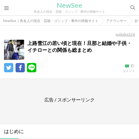
NewSee
有名人の現在・芸能・ゴシップ・事件の情報サイト
NewSee｜有名人の現在・芸能・ゴシップ・事件の情報サイト
アナウンサー
女
yujitake226
上路雪江の若い頃と現在！旦那と結婚や子供・
イチローとの関係も総まとめ
0
コメント
広告 / スポンサーリンク
はじめに