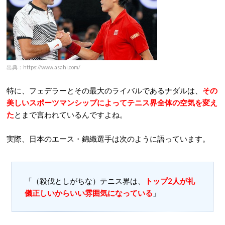
出典：https://www.asahi.com/
特に、フェデラーとその最大のライバルであるナダルは、
その
美しいスポーツマンシップによってテニス界全体の空気を変え
た
とまで言われているんですよね。
実際、日本のエース・錦織選手は次のように語っています。
「（殺伐としがちな）テニス界は、
トップ2人が礼
儀正しいからいい雰囲気になっている
」