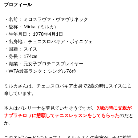
プロフィール
・名前： ミロスラヴァ・ヴァヴリネック
・愛称： Mirka（ミルカ）
・生年月日： 1978年4月1日
・出身地： チェコスロバキア・ボイニツェ
・国籍： スイス
・身長： 174cm
・職業： 元女子プロテニスプレイヤー
・WTA最高ランク： シングル76位
ミルカさんは、チェコスロバキア出身で2歳の時にスイスに亡
命しています。
本人はバレリーナを夢見ていたそうですが、
9歳の時に父親が
ナブラチロワに懇願してテニスレッスンをしてもらった
のだと
か。
このエピソード1つとっても、ミルカさんの実家がいかに裕福