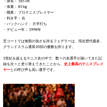
・身長： 185 cm
・体重： 85 kg
・職業： プロテニスプレイヤー
・利き手： 右
・バックハンド： 片手打ち
・デビュー年： 1998年
芝コートでは無類の強さを誇るフェデラーは、現在歴代最多、
グランドスラム通算20回の優勝を誇ります。
1世紀を超えるテニス史の中で、数々の名選手が築いてきた記
録を次々と塗り替えてきたことから、
史上最高のテニスプレイ
ヤー
との呼び声も高い選手です。