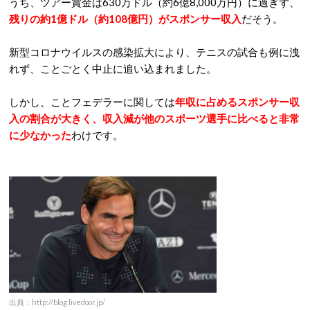
うち、ツアー賞金は630万ドル（約6億8,000万円）に過ぎず、
残りの約1億ドル（約108億円）がスポンサー収入
だそう。
新型コロナウイルスの感染拡大により、テニスの試合も例に洩
れず、ことごとく中止に追い込まれました。
しかし、ことフェデラーに関しては
年収に占めるスポンサー収
入の割合が大きく、収入減が他のスポーツ選手に比べると非常
に少なかった
わけです。
出典：http://blog.livedoor.jp/