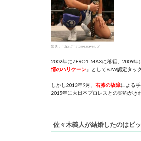
出典：https://matome.naver.jp/
2002年にZERO1-MAXに移籍、2
情のハリケーン
』としてBJW認定タッ
しかし2013年9月、
右膝の故障
による手
2015年に大日本プロレスとの契約が
佐々木義人が結婚したのはビ