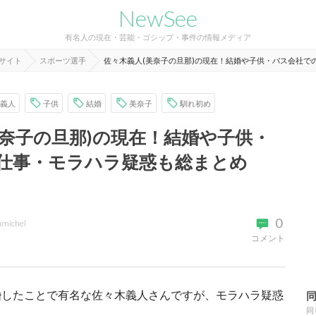
NewSee
有名人の現在・芸能・ゴシップ・事件の情報メディア
報サイト
スポーツ選手
佐々木義人(美奈子の旦那)の現在！結婚や子供・バス会社で
義人
子供
結婚
美奈子
馴れ初め
美奈子の旦那)の現在！結婚や子供・
仕事・モラハラ疑惑も総まとめ
0
umichel
コメント
婚したことで有名な佐々木義人さんですが、モラハラ疑惑
同