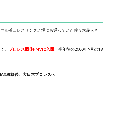
ニマル浜口レスリング道場にも通っていた佐々木義人さ
なく、
プロレス団体FMVに入団
、半年後の2000年9月の18
-MAX移籍後、大日本プロレスへ