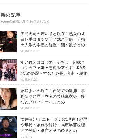
最新の記事
ewSeeの新着記事もお見逃しなく
美島光司の若い頃と現在！熱愛の紅
白歌手は藤あや子？嫁と子供・早稲
田大学の学歴と経歴・細木数子との
確執もまとめ
yujitake226
すいれんははじめしゃちょーの嫁？
コンカフェ舞々悪魔やアイドルKAゑ
MAの経歴・本名と身長と年齢・結婚
情報もまとめ
yujitake226
藤咲まいの現在！台湾での逮捕・事
務所や経歴・本名の藤崎麻衣や年齢
などプロフィールまとめ
yujitake226
松井健(サナエトークン)の現在！経歴
や年齢・家族や結婚・高市早苗総理
との関係・逃亡とその後まとめ
gurung