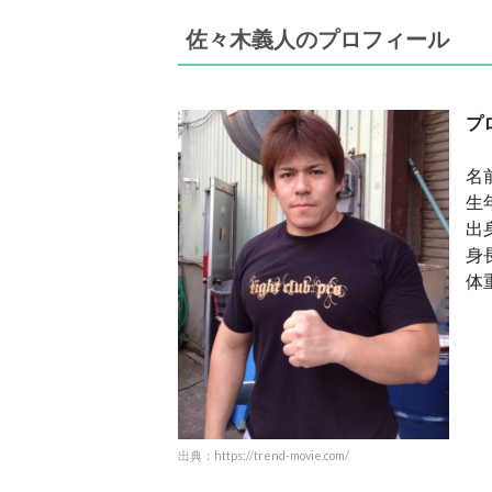
佐々木義人のプロフィール
プ
名
生
出
身長
体重
出典：https://trend-movie.com/