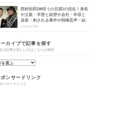
西村拓郎(神田うの旦那)の現在！身長
や父親・学歴と経歴や会社・年収と
資産・刺される事件や恫喝音声・結
婚と子供や自宅・脳梗塞の病気もま
yujitake226
とめ
アーカイブで記事を探す
去の記事が見たい方はこちらが便利
スポンサードリンク
ポンサードリンク