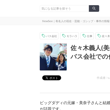
NewSee｜有名人の現在・芸能・ゴシップ・事件の情
バス会社
モラハラ
仕事
佐々木
佐々木義人(
バス会社での
作成者 /
s
ビッグダディの元嫁・美奈子さんと結
が話題です。