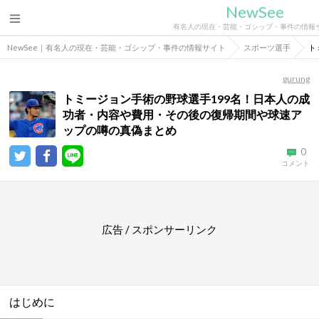
NewSee
有名人の現在・芸能・ゴシップ・事件の情報
NewSee｜有名人の現在・芸能・ゴシップ・事件の情報サイト
スポーツ選手
ト
gurung
トミージョン手術の野球選手199名！日本人の成
功者・内容や費用・その後の復帰期間や球速ア
ップの噂の真偽まとめ
0
コメント
広告 / スポンサーリンク
はじめに