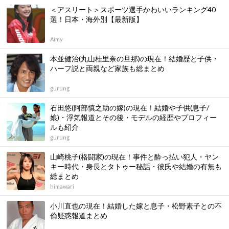
＜アスリート＞スポーツ選手かわいいランキング40
選！日本・海外別【最新版】
Aimy
本並健治(丸山桂里奈の旦那)の現在！結婚歴と子供・
ハーフ説と両親など家族も総まとめ
gurung
石田悠(阿部慎之助の嫁)の現在！結婚や子供(息子/
娘)・浮気報道とその後・モデルの経歴やプロフィー
ルも紹介
gurung
山崎桃子(格闘家)の現在！事件と酔っ払い犯人・ヤン
キー時代・身長とタトゥー秘話・彼氏や結婚の有無も
総まとめ
himawari
小川直也の現在！結婚した嫁と息子・松野素子との不
倫疑惑報道まとめ