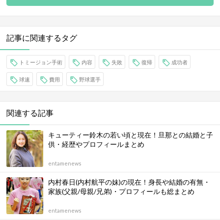
記事に関連するタグ
トミージョン手術
内容
失敗
復帰
成功者
球速
費用
野球選手
関連する記事
キューティー鈴木の若い頃と現在！旦那との結婚と子
供・経歴やプロフィールまとめ
entamenews
内村春日(内村航平の妹)の現在！身長や結婚の有無・
家族(父親/母親/兄弟)・プロフィールも総まとめ
entamenews