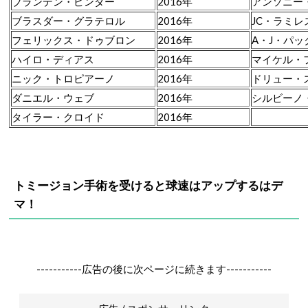
ブランデン・ピンダー
2016年
アンソニー
ブラスダー・グラテロル
2016年
JC・ラミレ
フェリックス・ドゥブロン
2016年
A・J・パッ
ハイロ・ディアス
2016年
マイケル・
ニック・トロピアーノ
2016年
ドリュー・
ダニエル・ウェブ
2016年
シルビーノ
タイラー・クロイド
2016年
トミージョン手術を受けると球速はアップするはデ
マ！
-----------広告の後に次ページに続きます-----------