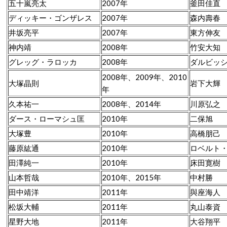
五十嵐亮太
2007年
釜田佳直
ディッキー・ゴンザレス
2007年
森内壽春
井坂亮平
2007年
東方伸友
神内靖
2008年
竹安大知
グレッグ・ラロッカ
2008年
ダルビッ
2008年、2009年、2010
大塚晶則
岩下大輝
年
久本祐一
2008年、2014年
川原弘之
ダース・ローマシュ匡
2010年
二保旭
大塚豊
2010年
高橋朋己
藤原紘通
2010年
ロベルト
田澤純一
2010年
床田寛樹
山本哲哉
2010年、2015年
中村勝
田中靖洋
2011年
與座海人
松坂大輔
2011年
丸山泰資
星野大地
2011年
大谷翔平