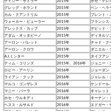
ケイシー・サドラー
2015年
ホセ・デレ
グレッグ・ホランド
2015年
ベン・ヘラ
カル・クアントリル
2015年
ブレント・
ウォーカー・ビューラー
2015年
フランシス
アレックス・カッブ
2015年
デビッド・
アダム・オッタビーノ
2015年
ディネルソ
アーロン・バレット
2015年
チャド・ク
アーロン・クロウ
2015年
ダニエル・
A.J.ミンター
2015年
タイフアン
ティム・コリンズ
2015年、2016年
ジョニー・
ロビー・アーリン
2016年
ジョーダン
ライアン・クック
2016年
ジャレル・
マルコ・ゴンザレス
2016年
ケンドール
マニー・パーラ
2016年
ギャレット
ホセ・ウルキディ
2016年
キーナン・
ヘスス・ルサルド
2016年
エドガー・