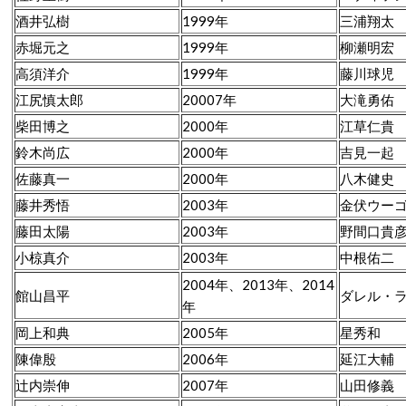
酒井弘樹
1999年
三浦翔太
赤堀元之
1999年
柳瀬明宏
高須洋介
1999年
藤川球児
江尻慎太郎
20007年
大滝勇佑
柴田博之
2000年
江草仁貴
鈴木尚広
2000年
吉見一起
佐藤真一
2000年
八木健史
藤井秀悟
2003年
金伏ウー
藤田太陽
2003年
野間口貴
小椋真介
2003年
中根佑二
2004年、2013年、2014
館山昌平
ダレル・
年
岡上和典
2005年
星秀和
陳偉殷
2006年
延江大輔
辻内崇伸
2007年
山田修義