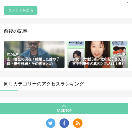
前後の記事
前の記事
次の記事
山口達也の現在！結婚した嫁や子
伊勢市女性記者・辻出紀子さん行
供・事件詳細とその後まとめ
方不明事件の真相と犯人は？事件
詳細も解説～霊能者が的中させ
た？
同じカテゴリーのアクセスランキング
PAGE TOP