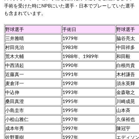
手術を受けた時にNPBにいた選手・日本でプレーしていた選手
も含まれています。
野球選手
手術日
野球選手
三井雅晴
1979年
脇谷亮太
村田兆治
1983年
中田祥多
荒木大輔
1988年、1989年
和田毅
中西清起
1990年
白根尚貴
近藤真一
1991年
木村謙吾
麦倉洋一
1992年
須永英輝
中込伸
1993年
金森敬之
桑田真澄
1995年
川崎成晃
小島圭市
1995年
山本斉
小桧山雅仁
1997年
久保裕也
成本年秀
1997年
陳冠宇
佐野重樹
1997年
エディソ