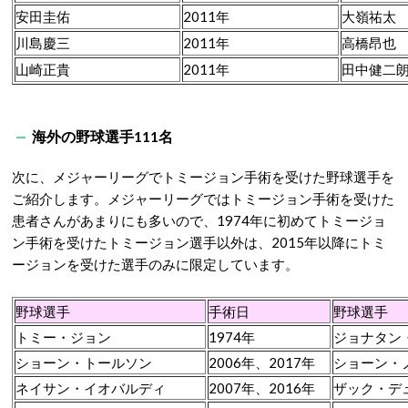
安田圭佑
2011年
大嶺祐太
川島慶三
2011年
高橋昂也
山崎正貴
2011年
田中健二
海外の野球選手111名
次に、メジャーリーグでトミージョン手術を受けた野球選手を
ご紹介します。メジャーリーグではトミージョン手術を受けた
患者さんがあまりにも多いので、1974年に初めてトミージョ
ン手術を受けたトミージョン選手以外は、2015年以降にトミ
ージョンを受けた選手のみに限定しています。
野球選手
手術日
野球選手
トミー・ジョン
1974年
ジョナタン
ショーン・トールソン
2006年、2017年
ショーン・
ネイサン・イオバルディ
2007年、2016年
ザック・デ