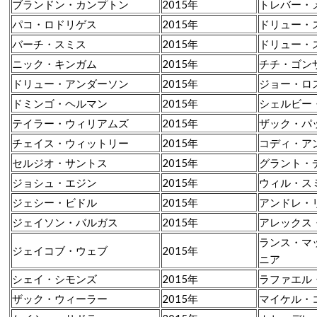
ブランドン・カンプトン
2015年
トレバー・
パコ・ロドリゲス
2015年
ドリュー・
バーチ・スミス
2015年
ドリュー・
ニック・キンガム
2015年
チチ・ゴン
ドリュー・アンダーソン
2015年
ジョー・ロ
ドミンゴ・ヘルマン
2015年
シェルビー
テイラー・ウィリアムズ
2015年
ザック・パ
チェイス・ウィットリー
2015年
コディ・ア
セルジオ・サントス
2015年
グラント・
ジョシュ・エジン
2015年
ウィル・ス
ジェシー・ビドル
2015年
アンドレ・
ジェイソン・バルガス
2015年
アレックス
ランス・マ
ジェイコブ・ウェブ
2015年
ニア
シェイ・シモンズ
2015年
ラファエル
ザック・ウィーラー
2015年
マイケル・