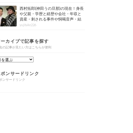
西村拓郎(神田うの旦那)の現在！身長
や父親・学歴と経歴や会社・年収と
資産・刺される事件や恫喝音声・結
婚と子供や自宅・脳梗塞の病気もま
yujitake226
とめ
アーカイブで記事を探す
去の記事が見たい方はこちらが便利
スポンサードリンク
ポンサードリンク