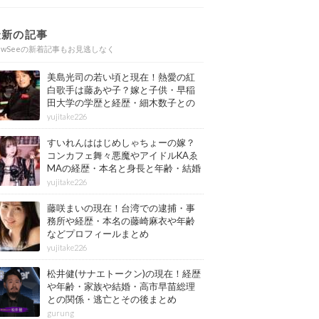
最新の記事
ewSeeの新着記事もお見逃しなく
美島光司の若い頃と現在！熱愛の紅
白歌手は藤あや子？嫁と子供・早稲
田大学の学歴と経歴・細木数子との
確執もまとめ
yujitake226
すいれんははじめしゃちょーの嫁？
コンカフェ舞々悪魔やアイドルKAゑ
MAの経歴・本名と身長と年齢・結婚
情報もまとめ
yujitake226
藤咲まいの現在！台湾での逮捕・事
務所や経歴・本名の藤崎麻衣や年齢
などプロフィールまとめ
yujitake226
松井健(サナエトークン)の現在！経歴
や年齢・家族や結婚・高市早苗総理
との関係・逃亡とその後まとめ
gurung