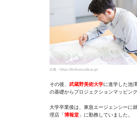
出典：https://dinfo.musabi.ac.jp/
その後、
武蔵野美術大学
に進学した池
の基礎からプロジェクションマッピン
大学卒業後は、東急エージェンシーに就
理店「
博報堂
」に勤務していました。