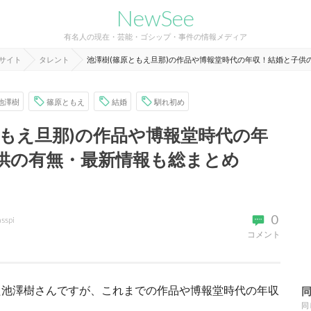
NewSee
有名人の現在・芸能・ゴシップ・事件の情報メディア
報サイト
タレント
池澤樹(篠原ともえ旦那)の作品や博報堂時代の年収！結婚と子供
池澤樹
篠原ともえ
結婚
馴れ初め
ともえ旦那)の作品や博報堂時代の年
供の有無・最新情報も総まとめ
0
asspi
コメント
た池澤樹さんですが、これまでの作品や博報堂時代の年収
同