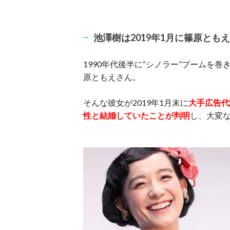
池澤樹は2019年1月に篠原と
1990年代後半に“シノラー”ブームを
原ともえさん。
そんな彼女が2019年1月末に
大手広告代
性と結婚していたことが判明
し、大変