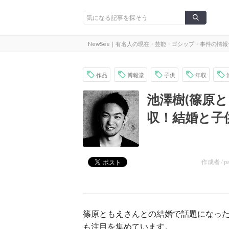
NewSee｜有名人の現在・芸能・ゴシップ・事件の情
作品
博報堂
子供
年収
池澤樹(篠原
収！結婚と子
作成者 /
p
篠原ともえさんとの結婚で話題になっ
も注目を集めています。