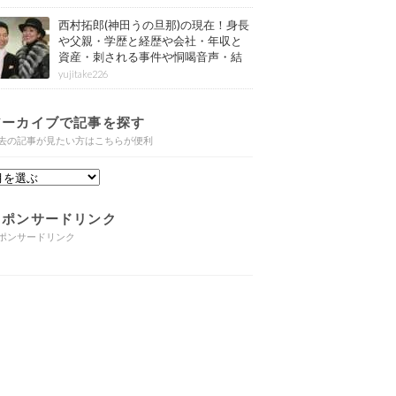
西村拓郎(神田うの旦那)の現在！身長
や父親・学歴と経歴や会社・年収と
資産・刺される事件や恫喝音声・結
婚と子供や自宅・脳梗塞の病気もま
yujitake226
とめ
アーカイブで記事を探す
去の記事が見たい方はこちらが便利
スポンサードリンク
ポンサードリンク