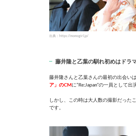
出典：https://momogirl.jp/
藤井隆と乙葉の馴れ初めはドラ
藤井隆さんと乙葉さんの最初の出会いは
ア」のCM
に“Re:Japan”の一員とし
しかし、この時は大人数の撮影だったこ
です。