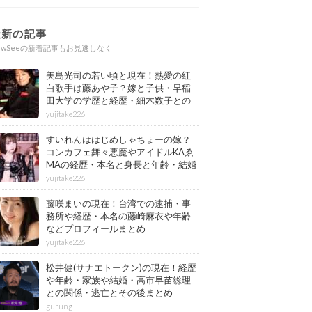
最新の記事
ewSeeの新着記事もお見逃しなく
美島光司の若い頃と現在！熱愛の紅
白歌手は藤あや子？嫁と子供・早稲
田大学の学歴と経歴・細木数子との
確執もまとめ
yujitake226
すいれんははじめしゃちょーの嫁？
コンカフェ舞々悪魔やアイドルKAゑ
MAの経歴・本名と身長と年齢・結婚
情報もまとめ
yujitake226
藤咲まいの現在！台湾での逮捕・事
務所や経歴・本名の藤崎麻衣や年齢
などプロフィールまとめ
yujitake226
松井健(サナエトークン)の現在！経歴
や年齢・家族や結婚・高市早苗総理
との関係・逃亡とその後まとめ
gurung