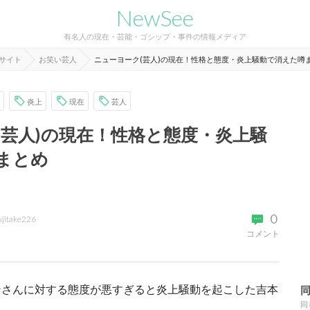
NewSee
有名人の現在・芸能・ゴシップ・事件の情報メディア
報サイト
お笑い芸人
ニューヨーク(芸人)の現在！性格と態度・炎上騒動で消えた噂
炎上
現在
芸人
(芸人)の現在！性格と態度・炎上騒
まとめ
0
ujitake226
コメント
ンさんに対する態度が悪すぎると炎上騒動を起こした吉本
同