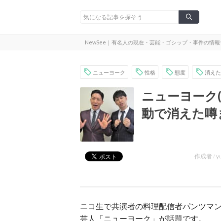
NewSee｜有名人の現在・芸能・ゴシップ・事件の情
ニューヨーク
性格
態度
消えた
ニューヨーク
動で消えた噂
作成者 /
y
ニコ生で共演者の料理配信者パンツマ
芸人「
ニューヨーク
」が話題です。