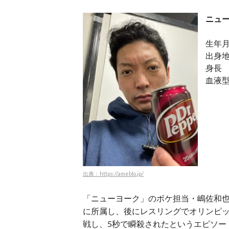
ニュ
生年月
出身
身長 
血液
出典：https://ameblo.jp/
「ニューヨーク」のボケ担当・嶋佐和
に所属し、後にレスリングでオリンピ
戦し、5秒で瞬殺されたというエピソー