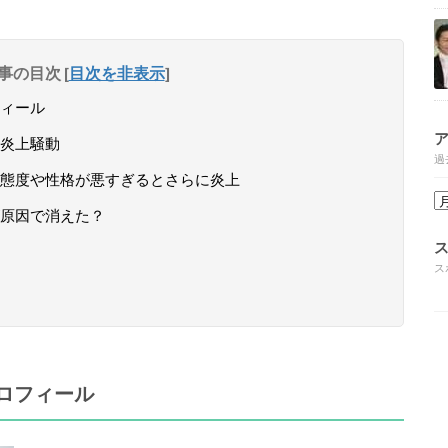
事の目次
[
目次を非表示
]
ィール
炎上騒動
過
態度や性格が悪すぎるとさらに炎上
原因で消えた？
ス
ロフィール