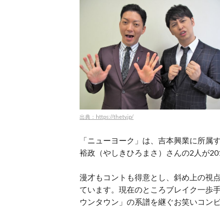
出典：https://thetv.jp/
「ニューヨーク」は、吉本興業に所属
裕政（やしきひろまさ）さんの2人が20
漫才もコントも得意とし、斜め上の視
ています。現在のところブレイク一歩
ウンタウン」の系譜を継ぐお笑いコン