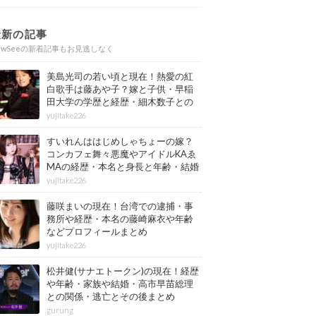
最新の記事
ewSeeの新着記事もお見逃しなく
美島光司の若い頃と現在！熱愛の紅
白歌手は藤あや子？嫁と子供・早稲
田大学の学歴と経歴・細木数子との
確執もまとめ
yujitake226
すいれんははじめしゃちょーの嫁？
コンカフェ舞々悪魔やアイドルKAゑ
MAの経歴・本名と身長と年齢・結婚
情報もまとめ
yujitake226
藤咲まいの現在！台湾での逮捕・事
務所や経歴・本名の藤崎麻衣や年齢
などプロフィールまとめ
yujitake226
松井健(サナエトークン)の現在！経歴
や年齢・家族や結婚・高市早苗総理
との関係・逃亡とその後まとめ
gurung