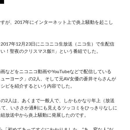
すが、2017年にインターネット上で炎上騒動を起こし
017年12月23日にニコニコ生放送（ニコ生）で生配信
い！聖夜のクリスマス飯!!」という番組でした。
などをニコニコ動画やYouTubeなどで配信している
ューヨーク」の2人、そして元AV女優の蒼井そらさんが
レシピを紹介するという内容でした。
の2人は、あくまで一般人で、しかもかなり年上（放送
して、いささか過剰にも見えるツッコミをひっきりなしに
番組放送中から炎上騒動に発展したのです。
ら「初めてあってすぐにわかりました。“あ、変な人”だ