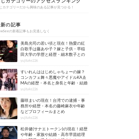
同じカテゴリーのアクセスランキング
じカテゴリーだから興味のある記事が見つかる！
最新の記事
ewSeeの新着記事もお見逃しなく
美島光司の若い頃と現在！熱愛の紅
白歌手は藤あや子？嫁と子供・早稲
田大学の学歴と経歴・細木数子との
確執もまとめ
yujitake226
すいれんははじめしゃちょーの嫁？
コンカフェ舞々悪魔やアイドルKAゑ
MAの経歴・本名と身長と年齢・結婚
情報もまとめ
yujitake226
藤咲まいの現在！台湾での逮捕・事
務所や経歴・本名の藤崎麻衣や年齢
などプロフィールまとめ
yujitake226
松井健(サナエトークン)の現在！経歴
や年齢・家族や結婚・高市早苗総理