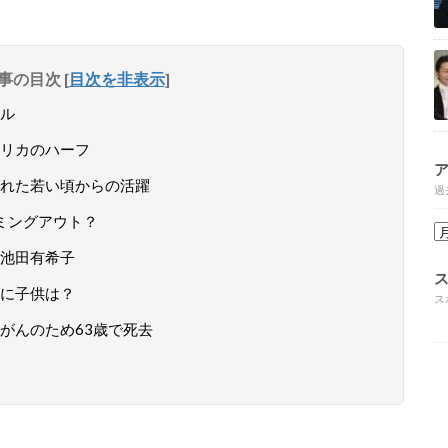
事の目次
[
目次を非表示
]
ル
リカのハーフ
れた若い頃からの活躍
過
ミングアウト？
池田有希子
に子供は？
ス
がんのため63歳で死去