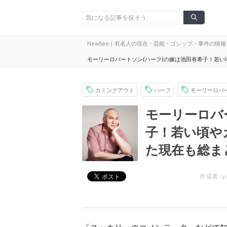
NewSee｜有名人の現在・芸能・ゴシップ・事件の情
モーリーロバートソン(ハーフ)の嫁は池田有希子！若
カミングアウト
ハーフ
モーリーロバ
モーリーロバ
子！若い頃や
た現在も総ま
作成者 /
y