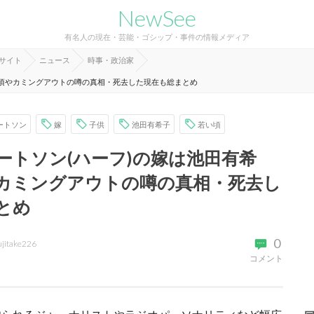
NewSee
有名人の現在・芸能・ゴシップ・事件の情報メディア
報サイト
ニュース
時事・政治家
い頃やカミングアウトの噂の真相・死去した現在も総まとめ
ートソン
嫁
子供
池田有希子
若い頃
ートソン(ハーフ)の嫁は池田有希
カミングアウトの噂の真相・死去し
とめ
0
ujitake226
コメント