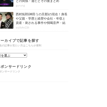
との関係・逃亡とその後まとめ
gurung
西村拓郎(神田うの旦那)の現在！身長
や父親・学歴と経歴や会社・年収と
資産・刺される事件や恫喝音声・結
婚と子供や自宅・脳梗塞の病気もま
yujitake226
とめ
アーカイブで記事を探す
去の記事が見たい方はこちらが便利
スポンサードリンク
ポンサードリンク