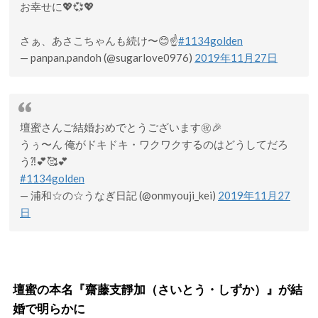
お幸せに💖💞💖
さぁ、あさこちゃんも続け〜😊☝️
#1134golden
— panpan.pandoh (@sugarlove0976)
2019年11月27日
壇蜜さんご結婚おめでとうございます㊗️🎉
うぅ〜ん 俺がドキドキ・ワクワクするのはどうしてだろ
う⁈💕🥰💕
#1134golden
— 浦和☆の☆うなぎ日記 (@onmyouji_kei)
2019年11月27
日
壇蜜の本名『齋藤支靜加（さいとう・しずか）』が結
婚で明らかに