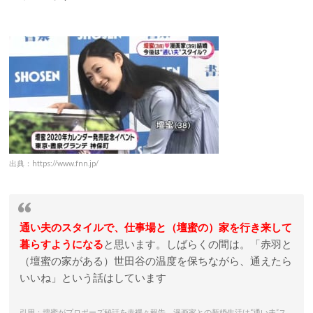
出典：https://www.fnn.jp/
通い夫のスタイルで、仕事場と（壇蜜の）家を行き来して
暮らすようになる
と思います。しばらくの間は。「赤羽と
（壇蜜の家がある）世田谷の温度を保ちながら、通えたら
いいね」という話はしています
引用：壇蜜がプロポーズ秘話を赤裸々報告 漫画家との新婚生活は“通い夫”ス