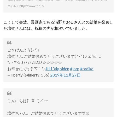
タイル？ https://www.fnn.jp/
こうして突然、漫画家である清野とおるさんとの結婚を発表し
た壇蜜さんには、祝福の声が相次いでいました。
ごきげんよう(’-’*)♪
壇蜜さん ご結婚おめでとうございます( ^-^)ノ∠※。.:
*:・’°☆ ｵﾒｵﾒｵﾒｵﾒｵﾒ☆☆☆☆☆
お幸せにです(*´∇｀*)
#1134golden
#joqr
#radiko
— liberty (@liberty_556)
2019年11月27日
こんにちは(⌒0⌒)／~~
壇蜜ちゃん、ご結婚おめでとうございます🎊㊗️