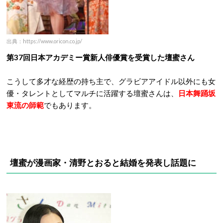
出典：https://www.oricon.co.jp/
第37回日本アカデミー賞新人俳優賞を受賞した壇蜜さん
こうして多才な経歴の持ち主で、グラビアアイドル以外にも女
優・タレントとしてマルチに活躍する壇蜜さんは、
日本舞踊坂
東流の師範
でもあります。
壇蜜が漫画家・清野とおると結婚を発表し話題に