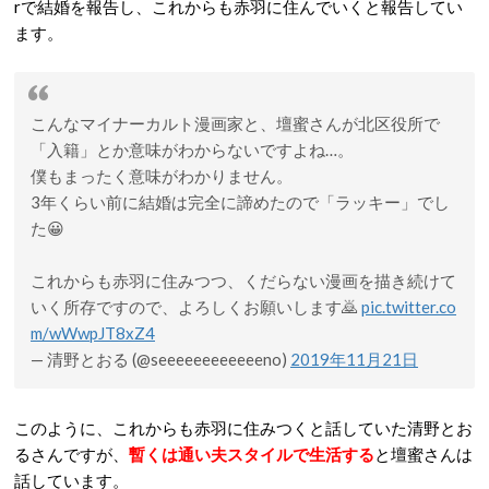
rで結婚を報告し、これからも赤羽に住んでいくと報告してい
ます。
こんなマイナーカルト漫画家と、壇蜜さんが北区役所で
「入籍」とか意味がわからないですよね…。
僕もまったく意味がわかりません。
3年くらい前に結婚は完全に諦めたので「ラッキー」でし
た😀
これからも赤羽に住みつつ、くだらない漫画を描き続けて
いく所存ですので、よろしくお願いします🙇
pic.twitter.co
m/wWwpJT8xZ4
— 清野とおる (@seeeeeeeeeeeeno)
2019年11月21日
このように、これからも赤羽に住みつくと話していた清野とお
るさんですが、
暫くは通い夫スタイルで生活する
と壇蜜さんは
話しています。