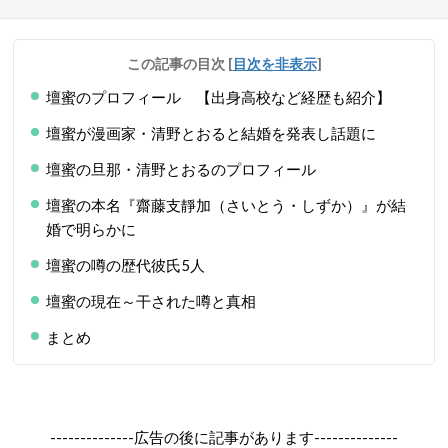
この記事の目次
[
目次を非表示
]
壇蜜のプロフィール 【出身高校など経歴も紹介】
壇蜜が漫画家・清野とおると結婚を発表し話題に
壇蜜の旦那・清野とおるのプロフィール
壇蜜の本名『齋藤支靜加（さいとう・しずか）』が結
婚で明らかに
壇蜜の噂の歴代彼氏5人
壇蜜の現在～干された噂と真相
まとめ
--------------広告の後に記事があります--------------