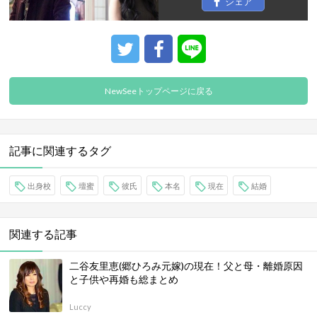
シェア
NewSeeトップページに戻る
記事に関連するタグ
出身校
壇蜜
彼氏
本名
現在
結婚
関連する記事
二谷友里恵(郷ひろみ元嫁)の現在！父と母・離婚原因
と子供や再婚も総まとめ
Luccy