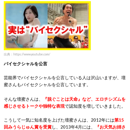
出典：https://www.youtube.com/
バイセクシャルを公言
芸能界でバイセクシャルを公言している人は沢山いますが、壇
蜜さんもバイセクシャルを公言しています。
そんな壇蜜さんは、
『脱ぐことは天命』
など、エロチシズムを
感じさせるトークや独特な表現
で認知度を増していきました。
こうして一気に知名度を上げた壇蜜さんは、2012年には
第15
回みうらじゅん賞を受賞
し、2013年4月には、
『お天気お姉さ