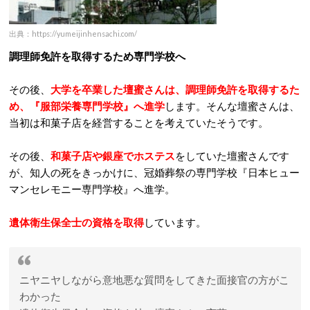
出典：https://yumeijinhensachi.com/
調理師免許を取得するため専門学校へ
その後、
大学を卒業した壇蜜さんは、調理師免許を取得するた
め、『服部栄養専門学校』へ進
学
します。そんな壇蜜さんは、
当初は和菓子店を経営することを考えていたそうです。
その後、
和菓子店や銀座でホステス
をしていた壇蜜さんです
が、知人の死をきっかけに、冠婚葬祭の専門学校『日本ヒュー
マンセレモニー専門学校』へ進学。
遺体衛生保全士の資格を取得
しています。
ニヤニヤしながら意地悪な質問をしてきた面接官の方がこ
わかった