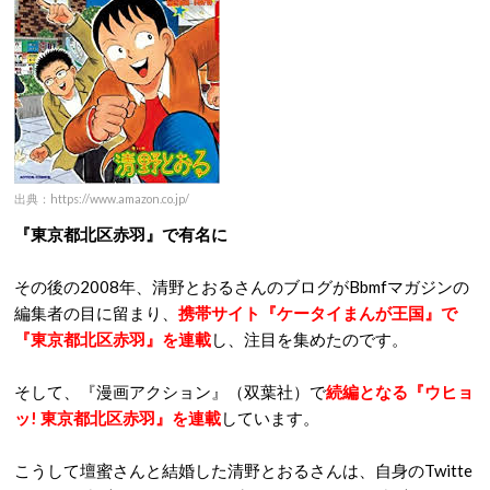
出典：https://www.amazon.co.jp/
『東京都北区赤羽』で有名に
その後の2008年、清野とおるさんのブログがBbmfマガジンの
編集者の目に留まり、
携帯サイト『ケータイまんが王国』で
『東京都北区赤羽』を連載
し、注目を集めたのです。
そして、『漫画アクション』（双葉社）で
続編となる『ウヒョ
ッ! 東京都北区赤羽』を連載
しています。
こうして壇蜜さんと結婚した清野とおるさんは、自身のTwitte