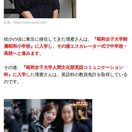
出典：https://www.asahi.com/
幼少の頃に東京に移住してきた壇蜜さんは、
『
昭和女子大学附
属昭和小学校』に入学し、その後エスカレーター式で中学校・
高校へと進みます
。
その後、
『
昭和女子大学人間文化部英語コミュニケーション
科』に入学
した壇蜜さんは、英語科の教員免許を取得している
のです。