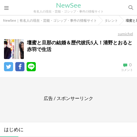
NewSee
有名人の現在・芸能・ゴシップ・事件の情報サイト
NewSee｜有名人の現在・芸能・ゴシップ・事件の情報サイト
タレント
壇蜜と
sumichel
壇蜜と旦那の結婚＆歴代彼氏5人！清野とおると
赤羽で生活
0
コメント
広告 / スポンサーリンク
はじめに