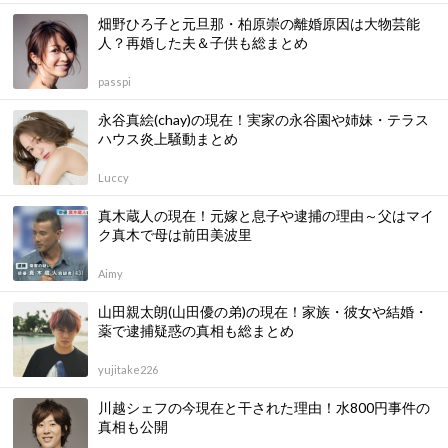
畑野ひろ子と元旦那・柏原崇の離婚原因は大物芸能
人？再婚した夫＆子供も総まとめ
passpi
永谷真絵(chay)の現在！実家の永谷園や姉妹・テラス
ハウス炎上騒動まとめ
Luccy
真木蔵人の現在！元嫁と息子や逮捕の理由～父はマイ
ク真木で母は前田美波里
Aimy
山田親太朗(山田優の弟)の現在！家族・彼女や結婚・
薬で逮捕疑惑の真相も総まとめ
yujitake226
川越シェフの今現在と干された理由！水800円事件の
真相も公開