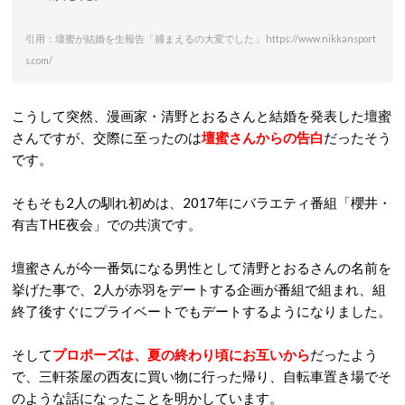
引用：壇蜜が結婚を生報告「捕まえるの大変でした」 https://www.nikkansport
s.com/
こうして突然、漫画家・清野とおるさんと結婚を発表した壇蜜
さんですが、交際に至ったのは
壇蜜さんからの告白
だったそう
です。
そもそも2人の馴れ初めは、2017年にバラエティ番組「櫻井・
有吉THE夜会」での共演です。
壇蜜さんが今一番気になる男性として清野とおるさんの名前を
挙げた事で、2人が赤羽をデートする企画が番組で組まれ、組
終了後すぐにプライベートでもデートするようになりました。
そして
プロポーズは、夏の終わり頃にお互いから
だったよう
で、三軒茶屋の西友に買い物に行った帰り、自転車置き場でそ
のような話になったことを明かしています。