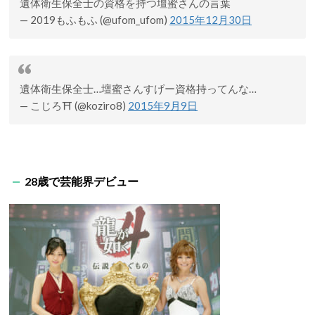
遺体衛生保全士の資格を持つ壇蜜さんの言葉
— 2019もふもふ (@ufom_ufom)
2015年12月30日
遺体衛生保全士…壇蜜さんすげー資格持ってんな…
— こじろ⛩ (@koziro8)
2015年9月9日
28歳で芸能界デビュー