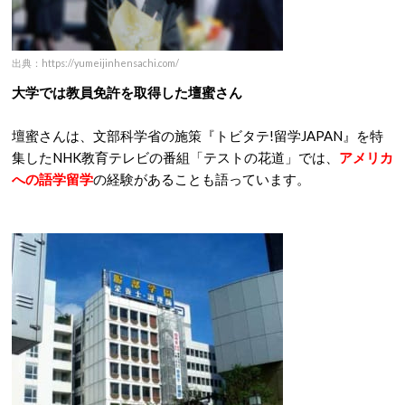
出典：https://yumeijinhensachi.com/
大学では教員免許を取得した壇蜜さん
壇蜜さんは、文部科学省の施策『トビタテ!留学JAPAN』を特
集したNHK教育テレビの番組「テストの花道」では、
アメリカ
への語学留学
の経験があることも語っています。