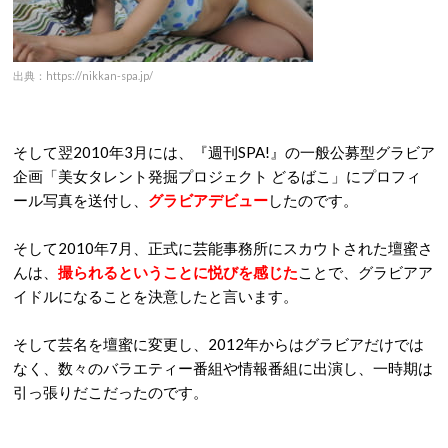
出典：https://nikkan-spa.jp/
そして翌2010年3月には、『週刊SPA!』の一般公募型グラビア
企画「美女タレント発掘プロジェクト どるばこ」にプロフィ
ール写真を送付し、
グラビアデビュー
したのです。
そして2010年7月、正式に芸能事務所にスカウトされた壇蜜さ
んは、
撮られるということに悦びを感じた
ことで、グラビアア
イドルになることを決意したと言います。
そして芸名を壇蜜に変更し、2012年からはグラビアだけでは
なく、数々のバラエティー番組や情報番組に出演し、一時期は
引っ張りだこだったのです。