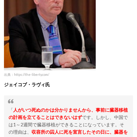
出典：https://the-liberty.com/
ジェイコブ・ラヴィ氏
「
人がいつ死ぬのかは分かりませんから、事前に臓器移植
の計画を立てることはできないはず
です。しかし、中国で
は1～2週間で臓器移植ができることになっています。そ
の理由は、
収容所の囚人に死を宣言したその日に、臓器を