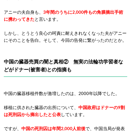
アニーの夫自身も、
3年間のうちに2,000件もの角膜摘出手術
に携わってきた
と言います。
しかし、とうとう良心の呵責に耐えきれなくなった夫がアニー
にそのことを告白。そして、今回の告発に繋がったのだとか。
中国の臓器売買の闇と真相
② 無実の法輪功学習者な
どがドナー(被害者)との指摘も
中国の臓器移植件数が激増したのは、2000年以降でした。
移植に供された臓器の出所について、
中国政府はドナーの9割
は死刑囚から摘出したと公表
しています。
ですが、
中国の死刑囚は年間2,000人前後
で、中国当局が発表