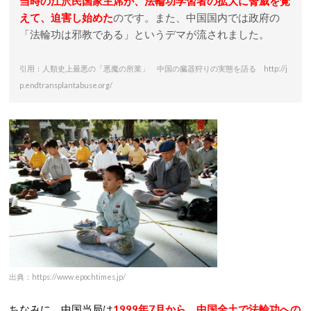
当時の江沢民国家主席が、法輪功学習者の拡大に脅威を覚
えて、迫害し始めた
のです。また、中国国内では政府の
「法輪功は邪教である」というデマが流されました。
引用：人類史上最悪の「悪魔の所業」 中国の臓器狩りの実態を語る http://j
p.endtransplantabuse.org/
出典：https://www.epochtimes.jp/
ちなみに、中国当局は
1999年7月から、中国全土で法輪功への