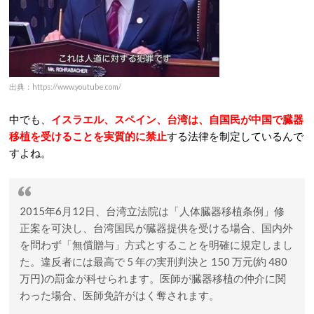
出典：https://www.youtube.com/
中でも、
イスラエル、スペイン、台湾は、自国民が中国で臓器
移植を受けることを実質的に禁止
する法律を制定しているんで
すよね。
2015年6月12日、台湾立法院は「人体臓器移植条例」修
正案を可決し、台湾国民が臓器提供を受ける場合、国内外
を問わず「無償贈与」方式とすることを明確に規定しまし
た。違反者には最高で 5 年の実刑判決と 150 万元(約 480
万円)の罰金が科せられます。医師が臓器移植の仲介に関
わった場合、医師免許がはく奪されます。