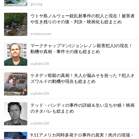
gurung
ウトヤ島ノルウェー銃乱射事件の犯人と現在！被害者
や生き残りのその後・判決・映画化も総まとめ
entamenews
マークチャップマン(ジョンレノン殺害犯人)の現在！
動機や真相・事件その後も総まとめ
yujitake226
ケネディ暗殺の真相！夫人が脳みそを拾った？犯人オ
ズワルドの動機や現在も総まとめ
yujitake226
テッド・バンディの事件の詳細＆生い立ちや娘！映画
のネタバレも総まとめ
yujitake226
9.11アメリカ同時多発テロ事件の真実！肉片の現場・