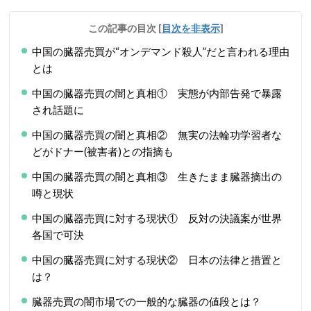
この記事の目次
[
目次を非表示
]
中国の臓器売買が“オンデマンド殺人”だと言われる理由
とは
中国の臓器売買の闇と真相① 実態が内部告発で暴露
され話題に
中国の臓器売買の闇と真相② 無実の法輪功学習者な
どがドナー(被害者)との指摘も
中国の臓器売買の闇と真相③ 生きたまま臓器摘出の
噂と現状
中国の臓器売買に対する現状① 反対の決議案が世界
各国で可決
中国の臓器売買に対する現状② 日本の法律と措置と
は？
臓器売買の闇市場での一般的な臓器の値段とは？