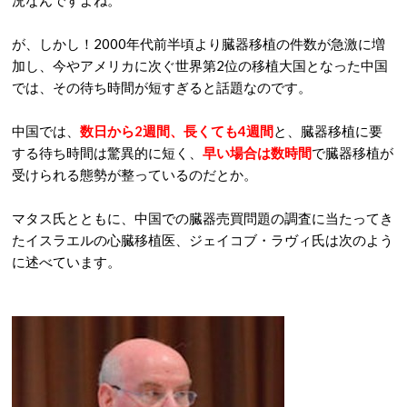
況なんですよね。
が、しかし！2000年代前半頃より臓器移植の件数が急激に増
加し、今やアメリカに次ぐ世界第2位の移植大国となった中国
では、その待ち時間が短すぎると話題なのです。
中国では、
数日から2週間、長くても4週間
と、臓器移植に要
する待ち時間は驚異的に短く、
早い場合は
数時間
で臓器移植が
受けられる態勢が整っているのだとか。
マタス氏とともに、中国での臓器売買問題の調査に当たってき
たイスラエルの心臓移植医、ジェイコブ・ラヴィ氏は次のよう
に述べています。