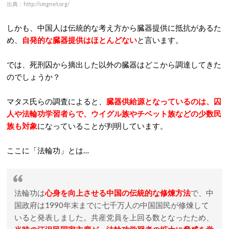
出典：http://smgnet.org/
しかも、中国人は伝統的な考え方から臓器提供に抵抗があるた
め、
自発的な臓器提供はほとんどない
と言います。
では、死刑囚から摘出した以外の臓器はどこから調達してきた
のでしょうか？
マタス氏らの調査によると、
臓器供給源となっているのは、囚
人や法輪功学習者らで、ウイグル族やチベット族などの少数民
族も対象
になっていることが判明しています。
ここに「法輪功」とは…
法輪功は
心身を向上させる中国の伝統的な修煉方法
で、中
国政府は1990年末までに七千万人の中国国民が修煉して
いると発表しました。共産党員を上回る数となったため、