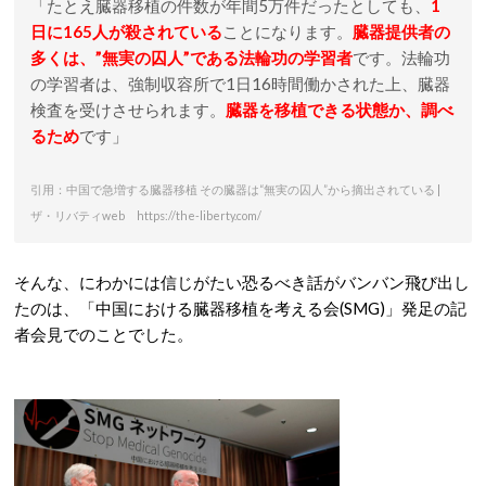
「たとえ臓器移植の件数が年間5万件だったとしても、
1
日に165人が殺されている
ことになります。
臓器提供者の
多くは、”無実の囚人”である法輪功の学習者
です。法輪功
の学習者は、強制収容所で1日16時間働かされた上、臓器
検査を受けさせられます。
臓器を移植できる状態か、調べ
るため
です」
引用：中国で急増する臓器移植 その臓器は“無実の囚人”から摘出されている |
ザ・リバティweb https://the-liberty.com/
そんな、にわかには信じがたい恐るべき話がバンバン飛び出し
たのは、「中国における臓器移植を考える会(SMG)」発足の記
者会見でのことでした。