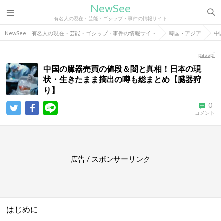
NewSee
有名人の現在・芸能・ゴシップ・事件の情報サイト
NewSee｜有名人の現在・芸能・ゴシップ・事件の情報サイト
韓国・アジア
中
passpi
中国の臓器売買の値段＆闇と真相！日本の現
状・生きたまま摘出の噂も総まとめ【臓器狩
り】
0
コメント
広告 / スポンサーリンク
はじめに