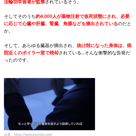
法輪功学習者が監禁
されているそう。
そしてそのうち
約4,000人が薬物注射で仮死状態にされ、必要
に応じて心臓や肝臓、腎臓、角膜などを摘出されている
のだと
か。
そして、あらゆる臓器が摘出され、
抜け殻になった身体は、病
院近くのボイラー室で焼却
されている…そんな衝撃的な告発だ
ったのです。
出典：https://www.youtube.com/