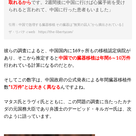
取れるから
です。2週間後に中国に行けば心臓手術を受け
られると言われて、中国に行った患者もいました」
引用：中国で急増する臓器移植 その臓器は“無実の囚人”から摘出されている |
ザ・リバティweb https://the-liberty.com/
彼らの調査によると、中国国内に169ヶ所もの移植認定病院が
あり、そこから推定すると
中国での臓器移植は年間6～10万件
行われている計算になるのだとか。
そしてこの数字は、中国政府の公式発表による年間臓器移植件
数
“1万件”とは大きく異なる
んですよね。
マタス氏とラヴィ氏とともに、この問題の調査に当たったカナ
ダの元国務大臣であり弁護士のデービッド・キルガー氏は、次
のように語っています。