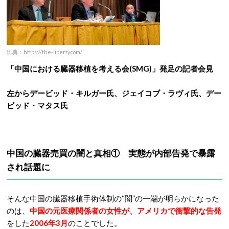
出典：https://the-liberty.com/
「中国における臓器移植を考える会(SMG)」発足の記者会見
左からデービッド・キルガー氏、ジェイコブ・ラヴィ氏、デー
ビッド・マタス氏
中国の臓器売買の闇と真相① 実態が
内部告発で暴露
され話題に
そんな中国の臓器移植手術体制の“闇”の一端が明らかになった
のは、
中国の元医療関係者の女性が、アメリカで衝撃的な告発
をした
2006年3月
のことでした。