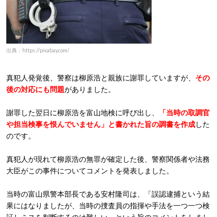
出典：https://pixabay.com/
真犯人発覚後、警察は柳原浩と親族に謝罪していますが、
その
後の対応にも問題
がありました。
謝罪した翌日に柳原浩を富山地検に呼び出し、
「当時の取調官
や担当検事を恨んでいません」と書かれた旨の調書を作成
した
のです。
真犯人が現れて柳原浩の無罪が確定した後、警察関係者や法務
大臣がこの事件についてコメントを発表しました。
当時の富山県警本部長である安村隆司は、「誤認逮捕という結
果にはなりましたが、当時の捜査員の指揮や手法を一つ一つ検