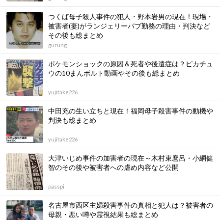
つくば母子殺人事件の犯人・野本岩男の現在！現場・
被害者(妻)がランジェリーパブ勤務の理由・判決など
その後も総まとめ
gurung
ポケモンショックの原因＆死者や後遺症は？ピカチュ
ウの10まんボルト動画やその後も総まとめ
yujitake226
中田充の生い立ちと現在！福岡母子殺害事件の動機や
判決も総まとめ
yujitake226
大津いじめ事件の加害者の現在～木村束麿呂・小網健
智のその後や被害者への虐め内容など公開
passpi
名古屋市西区主婦殺害事件の真相と犯人は？被害者の
母親・悪い噂や霊視結果も総まとめ