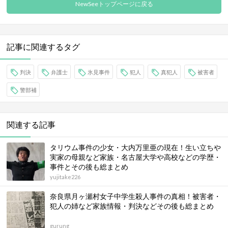
NewSeeトップページに戻る
記事に関連するタグ
判決
弁護士
氷見事件
犯人
真犯人
被害者
警部補
関連する記事
タリウム事件の少女・大内万里亜の現在！生い立ちや
実家の母親など家族・名古屋大学や高校などの学歴・
事件とその後も総まとめ
yujitake226
奈良県月ヶ瀬村女子中学生殺人事件の真相！被害者・
犯人の姉など家族情報・判決などその後も総まとめ
gurung