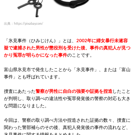
出典：https://pixabay.com/
「氷見事件（ひみじけん）」とは、
2002年に婦女暴行未遂容
疑で逮捕された男性が懲役刑を受けた後、事件の真犯人が見つ
かり冤罪が明らかになった事件
のことです。
富山県氷見市で発生したことから「氷見事件」、または「富山
事件」とも呼ばれています。
捜査にあたった
警察が男性に自白の強要や証拠を捏造
したこと
が判明し、取り調べの違法性や冤罪発覚後の警察の対応も大き
な問題になりました。
今回は、警察の取り調べ方法や捏造された証拠の数々、捜査に
関わった警部補らのその後、真犯人発覚後の事件の流れなど、
氷見事件に関する情報をまとめました。