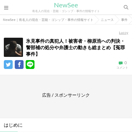
NewSee
有名人の現在・芸能・ゴシップ・事件の情報サイト
NewSee｜有名人の現在・芸能・ゴシップ・事件の情報サイト
ニュース
事件
Luccy
氷見事件の真犯人！被害者・柳原浩への判決・
警部補の処分や弁護士の動きも総まとめ【冤罪
事件】
0
コメント
広告 / スポンサーリンク
はじめに