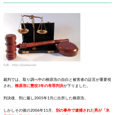
出典：https://pixabay.com/
裁判では、取り調べ中の柳原浩の自白と被害者の証言が重要視
され、
柳原浩に懲役3年の有罪判決
が下りました。
判決後、刑に服し2005年1月に出所した柳原浩。
しかしその後の2006年11月、
別の事件で逮捕された男が「氷