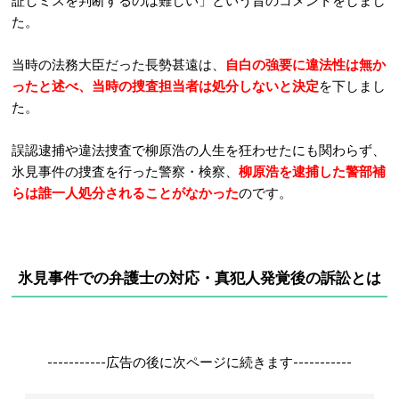
証しミスを判断するのは難しい」という旨のコメントをしまし
た。
当時の法務大臣だった長勢甚遠は、
自白の強要に違法性は無か
ったと述べ、当時の捜査担当者は処分しないと決定
を下しまし
た。
誤認逮捕や違法捜査で柳原浩の人生を狂わせたにも関わらず、
氷見事件の捜査を行った警察・検察、
柳原浩を逮捕した警部補
らは誰一人処分されることがなかった
のです。
氷見事件での弁護士の対応・真犯人発覚後の訴訟とは
-----------広告の後に次ページに続きます-----------