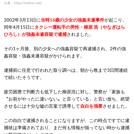
出典：https://twitter.com/
2002年3月13日に
当時16歳の少女の強姦未遂事件
が起こり、
同年4月15日に
タクシー運転手の男性・柳原 浩（やなぎはら
ひろし）が強姦未遂容疑で逮捕
されました。
その1ヶ月後、別の少女への強姦容疑で再逮捕され、2件の強
姦容疑・強姦未遂容疑がかけられます。
逮捕前に任意で行われた取り調べは、朝から晩まで3日間連続
で続いたそうです。
疲労困憊で判断力も低下した柳原浩に対し、警察が「家族も
〝お前がやったに違いない〟と言っている」と言い放ち、絶望
させるには十分な嘘の言葉で誘導して
自白を強要
させました。
この自白で逮捕されることになりますが、この時点ですでに逮
捕状は準備されており、まだ何も情報が揃ってない時から逮捕