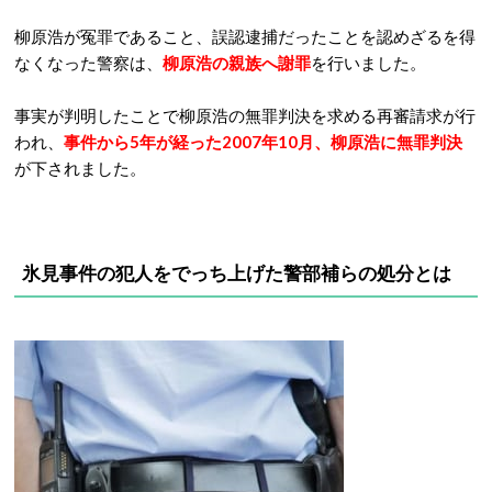
柳原浩が冤罪であること、誤認逮捕だったことを認めざるを得
なくなった警察は、
柳原浩の親族へ謝罪
を行いました。
事実が判明したことで柳原浩の無罪判決を求める再審請求が行
われ、
事件から5年が経った2007年10月、柳原浩に無罪判決
が下されました。
氷見事件の犯人をでっち上げた警部補らの処分とは