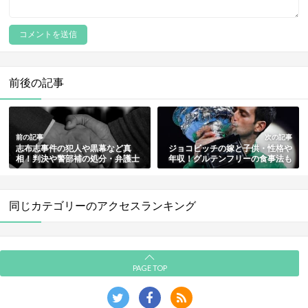
前後の記事
前の記事
次の記事
志布志事件の犯人や黒幕など真
ジョコビッチの嫁と子供・性格や
相！判決や警部補の処分・弁護士
年収！グルテンフリーの食事法も
とその後の訴訟も総まとめ
総まとめ
同じカテゴリーのアクセスランキング
PAGE TOP