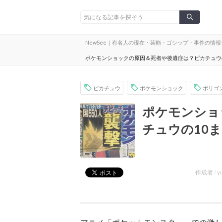
NewSee｜有名人の現在・芸能・ゴシップ・事件の情
ポケモンショックの原因＆死者や後遺症は？ピカチュウ
ピカチュウ
ポケモンショック
ポリゴ
ポケモンショ
チュウの10
作成者 /
y