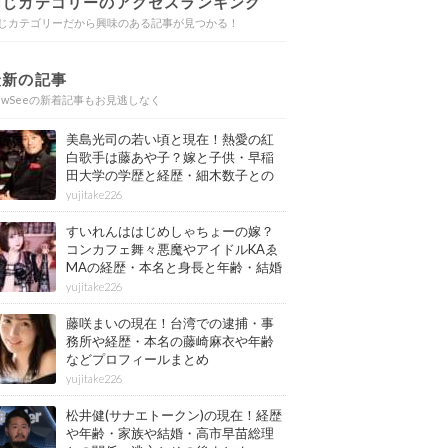
同じカテゴリーのアクセスランキング
じカテゴリーだから興味のある記事が見つかる！
最新の記事
ewSeeの新着記事もお見逃しなく
美島光司の若い頃と現在！熱愛の紅
白歌手は藤あや子？嫁と子供・早稲
田大学の学歴と経歴・細木数子との
確執もまとめ
yujitake226
すいれんははじめしゃちょーの嫁？
コンカフェ舞々悪魔やアイドルKAゑ
MAの経歴・本名と身長と年齢・結婚
情報もまとめ
yujitake226
藤咲まいの現在！台湾での逮捕・事
務所や経歴・本名の藤崎麻衣や年齢
などプロフィールまとめ
yujitake226
松井健(サナエトークン)の現在！経歴
や年齢・家族や結婚・高市早苗総理