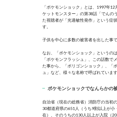
「ポケモンショック」とは、1997年1
ケットモンスター」の第38話「でんの
た視聴者が「光過敏性発作」という症
す。
子供を中心に多数の被害者を出した事
なお、「ポケモンショック」というの
「ポケモンフラッシュ」、この話数で
た事から、「ポリゴンショック」、「
ュ」など、様々な名称で呼ばれていま
ポケモンショックでなんらかの
自治省（現在の総務省）消防庁の当初
30都道府県の651人（うち9割以上が
在）、そのうちの130人以上が入院（