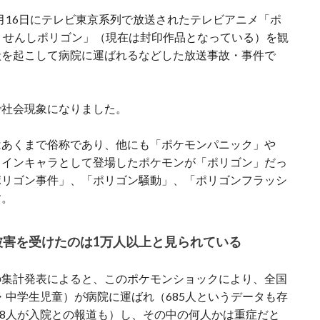
2月16日にテレビ東京系列で放送されたテレビアニメ「ポ
うせんしポリゴン」（現在は封印作品となっている）を観
状を起こして病院に運ばれるなどした放送事故・事件で
で社会現象になりました。
はあくまで俗称であり、他にも「ポケモンパニック」や
メインキャラとして登場したポケモンが「ポリゴン」だっ
ポリゴン事件」、「ポリゴン騒動」、「ポリゴンフラッシ
す。
被害を受けたのは1万人以上と見られている
の集計発表によると、このポケモンショックにより、全国
小・中学生児童）が病院に運ばれ（685人というデータも存
208人が入院との報道も）し、その中の何人かは重症だと