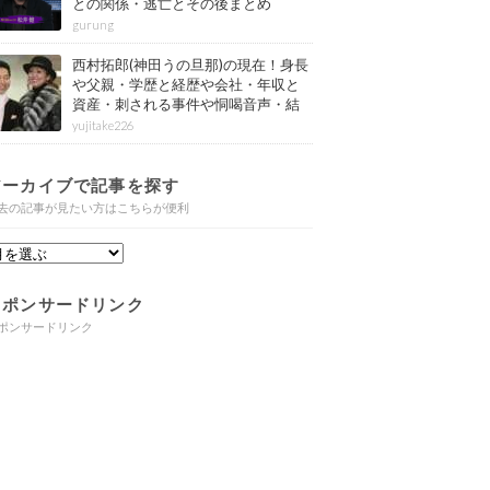
との関係・逃亡とその後まとめ
gurung
西村拓郎(神田うの旦那)の現在！身長
や父親・学歴と経歴や会社・年収と
資産・刺される事件や恫喝音声・結
婚と子供や自宅・脳梗塞の病気もま
yujitake226
とめ
アーカイブで記事を探す
去の記事が見たい方はこちらが便利
スポンサードリンク
ポンサードリンク