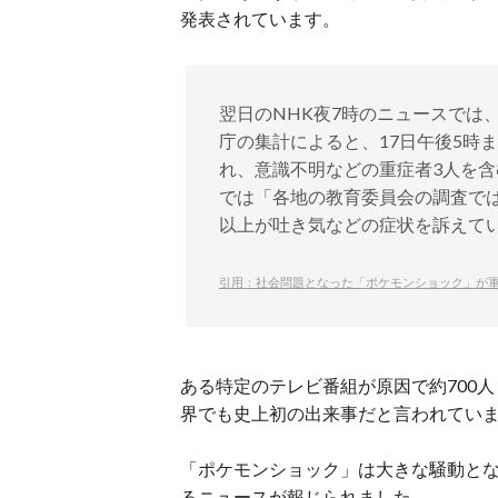
発表されています。
翌日のNHK夜7時のニュースでは
庁の集計によると、17日午後5時ま
れ、意識不明などの重症者3人を含
では「各地の教育委員会の調査で
以上が吐き気などの症状を訴えて
引用：社会問題となった「ポケモンショック」が軍
ある特定のテレビ番組が原因で約700
界でも史上初の出来事だと言われてい
「ポケモンショック」は大きな騒動と
るニュースが報じられました。