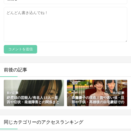
前後の記事
前の記事
次の記事
絶壁頭の芸能人/有名人15人～原
斉藤慶子の現在！昔や若い頃・旦
因や症状・発達障害との関係まと
那や子供・再婚後の自宅豪邸での
め【最新版】
セレブ生活も総まとめ
同じカテゴリーのアクセスランキング