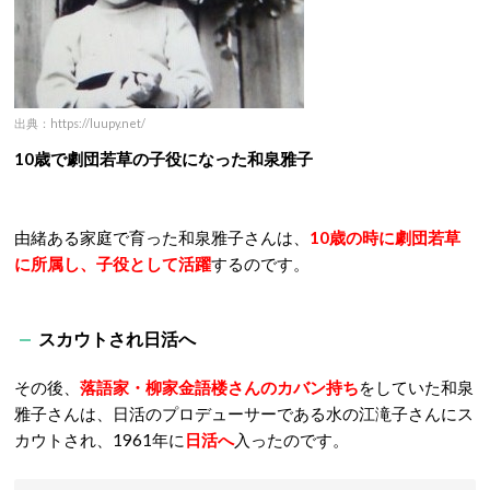
出典：https://luupy.net/
10歳で劇団若草の子役になった和泉雅子
由緒ある家庭で育った和泉雅子さんは、
10歳の時に劇団若草
に所属し、子役として活躍
するのです。
スカウトされ日活へ
その後、
落語家・柳家金語楼さんのカバン持ち
をしていた和泉
雅子さんは、日活のプロデューサーである水の江滝子さんにス
カウトされ、1961年に
日活へ
入ったのです。