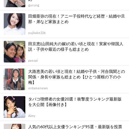
gurung
田畑亜弥の現在！アニー子役時代など経歴・結婚や旦
那・弟など家族まとめ
yujitake226
田京恵(山田純大の嫁)の若い頃と現在！実家や韓国人
説・子供や最近の様子も総まとめ
passpi
大路恵美の若い頃と現在！結婚や子供・河合我聞との
関係・身長や家族も総まとめ【ひとつ屋根の下の小
梅】
entamenews
タバコ喫煙者の女優20選！衝撃度ランキング最新版
を大公開【画像付き】
Aimy
人気の60代以上女優ランキング95選・最新版を投票