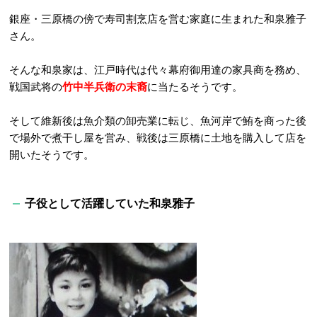
銀座・三原橋の傍で寿司割烹店を営む家庭に生まれた和泉雅子
さん。
そんな和泉家は、江戸時代は代々幕府御用達の家具商を務め、
戦国武将の
竹中半兵衛の末裔
に当たるそうです。
そして維新後は魚介類の卸売業に転じ、魚河岸で鮪を商った後
で場外で煮干し屋を営み、戦後は三原橋に土地を購入して店を
開いたそうです。
子役として活躍していた和泉雅子