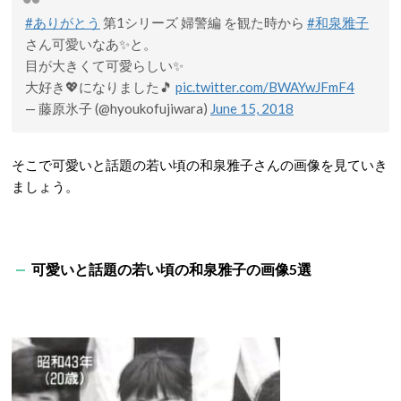
#ありがとう
第1シリーズ 婦警編 を観た時から
#和泉雅子
さん可愛いなあ✨と。
目が大きくて可愛らしい✨
大好き💖になりました🎵
pic.twitter.com/BWAYwJFmF4
— 藤原氷子 (@hyoukofujiwara)
June 15, 2018
そこで可愛いと話題の若い頃の和泉雅子さんの画像を見ていき
ましょう。
可愛いと話題の若い頃の和泉雅子の画像5選