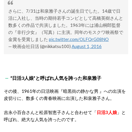
さらに、7/31は和泉雅子さんの誕生日でした。14歳で日
活に入社し、当時の期待若手コンビとして高橋英樹さんと
数多くの作品で共演しました。1963年には浦山桐郎監督
の『非行少女』（写真）に主演。同年のモスクワ映画祭で
金賞を受賞しました
pic.twitter.com/OLFQrG08NO
— 映画会社日活 (@nikkatsu100)
August 1, 2016
“日活3人娘”と呼ばれ人気を誇った和泉雅子
その後、1961年の日活映画『暗黒街の静かな男 』への出演を
皮切りに、数多くの青春映画に出演した和泉雅子さん。
吉永小百合さんと松原智恵子さんと合わせて「
日活3人娘
」と
呼ばれ、絶大な人気を誇ったのです。