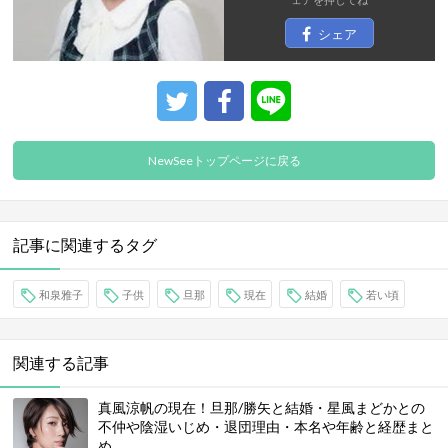
シェア
NewSeeトップページに戻る
記事に関連するタグ
和泉雅子
子供
旦那
現在
結婚
若い頃
関連する記事
真風涼帆の現在！旦那/勝矢と結婚・星風まどかとの
不仲や陰湿いじめ・退団理由・本名や年齢と経歴まと
め