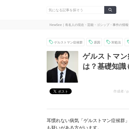
NewSee｜有名人の現在・芸能・ゴシップ・事件の情
ゲルストマン症候群
原因
対処法
ゲルストマン
は？基礎知識
作成者 /
g
耳慣れない病気「ゲルストマン症候群
も疑いがある方がいます。