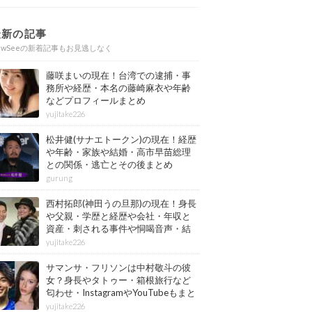
最新の記事
ewSeeの新着記事もお見逃しなく
藤咲まいの現在！台湾での逮捕・事
務所や経歴・本名の藤崎麻衣や年齢
などプロフィールまとめ
yujitake226
松井健(サナエトークン)の現在！経歴
や年齢・家族や結婚・高市早苗総理
との関係・逃亡とその後まとめ
gurung
西村拓郎(神田うの旦那)の現在！身長
や父親・学歴と経歴や会社・年収と
資産・刺される事件や恫喝音声・結
婚と子供や自宅・脳梗塞の病気もま
yujitake226
とめ
サマンサ・フリソンは中村敬斗の彼
女？身長やタトゥー・箱根旅行など
匂わせ・InstagramやYouTubeもまと
め
yujitake226