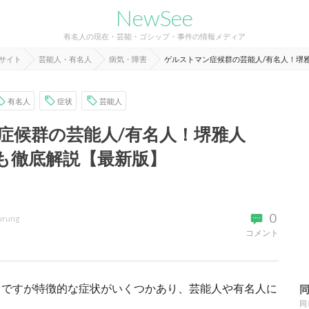
NewSee
有名人の現在・芸能・ゴシップ・事件の情報メディア
報サイト
芸能人・有名人
病気・障害
ゲルストマン症候群の芸能人/有名人！堺
有名人
症状
芸能人
症候群の芸能人/有名人！堺雅人
も徹底解説【最新版】
0
urung
コメント
」ですが特徴的な症状がいくつかあり、芸能人や有名人に
同