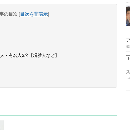
事の目次
[
目次を非表示
]
過
人・有名人3名【堺雅人など】
ス