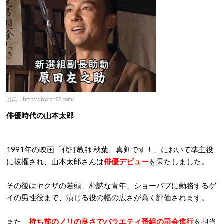
出典：https://nyaon88.com/
俳優時代の山本太郎
1991年の映画「代打教師 秋葉、真剣です！」において準主役
に抜擢され、山本太郎さんは
俳優デビュー
を果たしました。
その後はヤクザの若頭、朴訥な青年、ショーパブに勤務するゲ
イの男性役まで、演じる役の幅の広さが高く評価されます。
また、
持ち前のノリの良さでバラエティ番組の司会進行
を担当