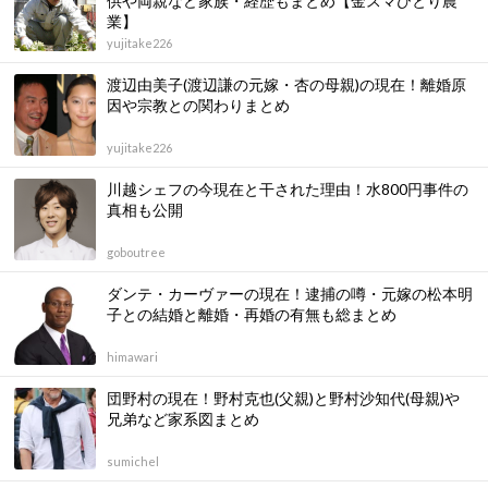
供や両親など家族・経歴もまとめ【金スマひとり農
業】
yujitake226
渡辺由美子(渡辺謙の元嫁・杏の母親)の現在！離婚原
因や宗教との関わりまとめ
yujitake226
川越シェフの今現在と干された理由！水800円事件の
真相も公開
goboutree
ダンテ・カーヴァーの現在！逮捕の噂・元嫁の松本明
子との結婚と離婚・再婚の有無も総まとめ
himawari
団野村の現在！野村克也(父親)と野村沙知代(母親)や
兄弟など家系図まとめ
sumichel