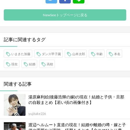
NewSeeトップページに戻る
記事に関連するタグ
いまきた加藤
ダンス甲子園
山本太郎
年齢
本名
現在
結婚
高校
関連する記事
湯原麻利絵(後藤浩輝の嫁)の現在！結婚と子供・旦那
の自殺まとめ【若い頃の画像付き】
yujitake226
渡辺ヘルムート直道の現在！結婚や離婚の噂・嫁と子