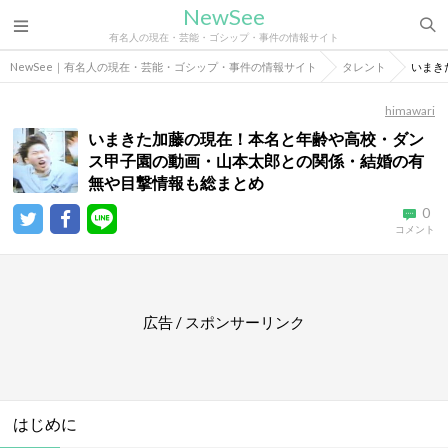
NewSee
有名人の現在・芸能・ゴシップ・事件の情報サイト
NewSee｜有名人の現在・芸能・ゴシップ・事件の情報サイト
タレント
いまき
himawari
いまきた加藤の現在！本名と年齢や高校・ダン
ス甲子園の動画・山本太郎との関係・結婚の有
無や目撃情報も総まとめ
0
コメント
広告 / スポンサーリンク
はじめに