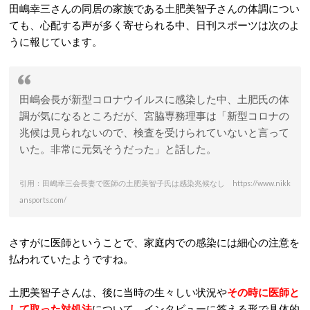
田嶋幸三さんの同居の家族である土肥美智子さんの体調につい
ても、心配する声が多く寄せられる中、日刊スポーツは次のよ
うに報じています。
田嶋会長が新型コロナウイルスに感染した中、土肥氏の体
調が気になるところだが、宮脇専務理事は「新型コロナの
兆候は見られないので、検査を受けられていないと言って
いた。非常に元気そうだった」と話した。
引用：田嶋幸三会長妻で医師の土肥美智子氏は感染兆候なし https://www.nikk
ansports.com/
さすがに医師ということで、家庭内での感染には細心の注意を
払われていたようですね。
土肥美智子さんは、後に当時の生々しい状況や
その時に医師と
して取った対処法
について、インタビューに答える形で具体的