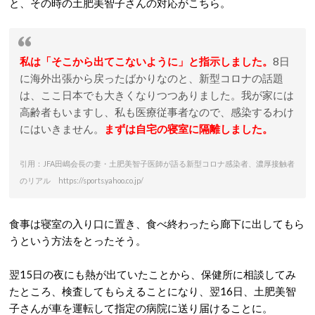
と、その時の土肥美智子さんの対応がこちら。
私は「そこから出てこないように」と指示しました。
8日
に海外出張から戻ったばかりなのと、新型コロナの話題
は、ここ日本でも大きくなりつつありました。我が家には
高齢者もいますし、私も医療従事者なので、感染するわけ
にはいきません。
まずは自宅の寝室に隔離しました。
引用：JFA田嶋会長の妻・土肥美智子医師が語る新型コロナ感染者、濃厚接触者
のリアル https://sports.yahoo.co.jp/
食事は寝室の入り口に置き、食べ終わったら廊下に出してもら
うという方法をとったそう。
翌15日の夜にも熱が出ていたことから、保健所に相談してみ
たところ、検査してもらえることになり、翌16日、土肥美智
子さんが車を運転して指定の病院に送り届けることに。