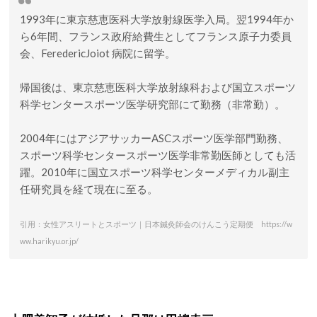
1993年に東京慈恵医科大学放射線医学入局。翌1994年か
ら6年間、フランス政府給費生としてフランス原子力委員
会、FeredericJoiot 病院に留学。
帰国後は、東京慈恵医科大学放射線科および国立スポーツ
科学センタースポーツ医学研究部にて勤務（非常勤）。
2004年にはアジアサッカーASCスポーツ医学部門勤務、
スポーツ科学センタースポーツ医学非常勤医師としても活
躍。2010年に国立スポーツ科学センターメディカル副主
任研究員を経て現在に至る。
引用：女性アスリートとスポーツ｜日本鍼灸師会のけんこう定期便 https://w
ww.harikyu.or.jp/