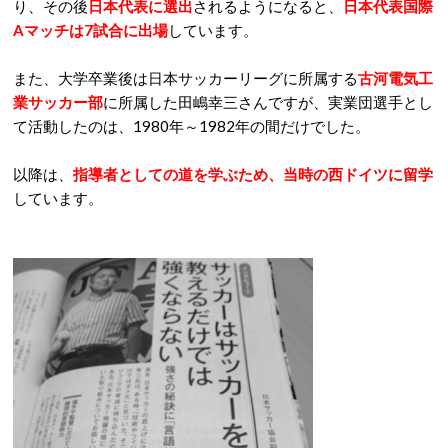
り、その後
日本代表に選出
されるようになると、
日本代表国際
Aマッチは7試合に出場
しています。
また、大学卒業後は日本サッカーリーグに所属する
古河電気工
業サッカー部
に所属した田嶋幸三さんですが、実業団選手とし
て活動したのは、1980年～1982年の間だけでした。
以降は、
指導者としての道を学ぶため、当時の西ドイツに留学
しています。