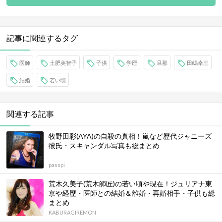
記事に関連するタグ
医師
土肥美智子
子供
学歴
旦那
田嶋幸三
結婚
若い頃
関連する記事
牧野田彩(AYA)の自殺の真相！嵐など歴代ジャニーズ
彼氏・スキャンダル写真も総まとめ
passpi
荒木久美子(荒木師匠)の若い頃や現在！ジュリアナ東
京や経歴・医師との結婚＆離婚・再婚相手・子供も総
まとめ
KABURAGIREMON