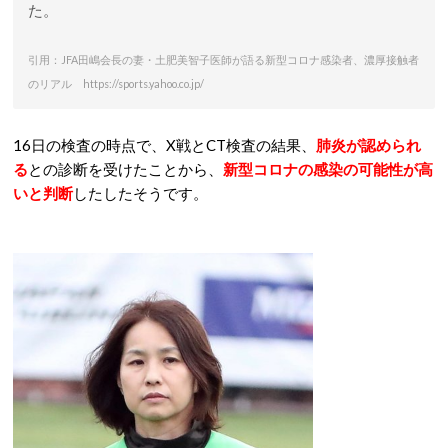
た。
引用：JFA田嶋会長の妻・土肥美智子医師が語る新型コロナ感染者、濃厚接触者
のリアル https://sports.yahoo.co.jp/
16日の検査の時点で、X戦とCT検査の結果、
肺炎が認められ
る
との診断を受けたことから、
新型コロナの感染の可能性が高
いと判断
したしたそうです。