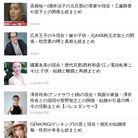
高相祐一(酒井法子の元旦那)の実家や現在！工藤静香
や息子との関係も総まとめ
passpi
広井王子の今現在！嫁や子供・元AKB秋元才加との関
係・枕営業の噂と真相も総まとめ
mpori
國重友美の現在！歴代旦那(西村和彦/江ノ電自転車ニ
キ)と子供・結婚と離婚と再婚まとめ
yujitake226
澤井玲奈(アンナサワイ姉)の現在！両親や家族・澤井
玲奈との混同や菅野智之との関係・結婚や引退の噂・
今の活動まとめ【バレエダンサー】
yujitake226
GENKING(ゲンキング)の昔と現在！彼氏や結婚情
報・性別や本名も総まとめ