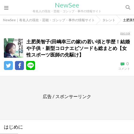
NewSee
有名人の現在・芸能・ゴシップ・事件の情報サイト
NewSee｜有名人の現在・芸能・ゴシップ・事件の情報サイト
タレント
土肥美
passpi
土肥美智子(田嶋幸三の嫁)の若い頃と学歴！結婚
や子供・新型コロナエピソードも総まとめ【女
性スポーツ医師の先駆け】
0
コメント
広告 / スポンサーリンク
はじめに