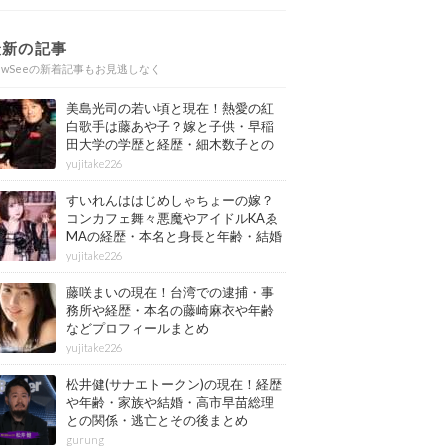
最新の記事
ewSeeの新着記事もお見逃しなく
美島光司の若い頃と現在！熱愛の紅
白歌手は藤あや子？嫁と子供・早稲
田大学の学歴と経歴・細木数子との
確執もまとめ
yujitake226
すいれんははじめしゃちょーの嫁？
コンカフェ舞々悪魔やアイドルKAゑ
MAの経歴・本名と身長と年齢・結婚
情報もまとめ
yujitake226
藤咲まいの現在！台湾での逮捕・事
務所や経歴・本名の藤崎麻衣や年齢
などプロフィールまとめ
yujitake226
松井健(サナエトークン)の現在！経歴
や年齢・家族や結婚・高市早苗総理
との関係・逃亡とその後まとめ
gurung