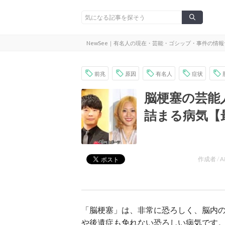
NewSee｜有名人の現在・芸能・ゴシップ・事件の情
前兆
原因
有名人
症状
脳梗塞の芸能
詰まる病気【
作成者 /
A
「脳梗塞」は、非常に恐ろしく、脳内
や後遺症も免れない恐ろしい病気です