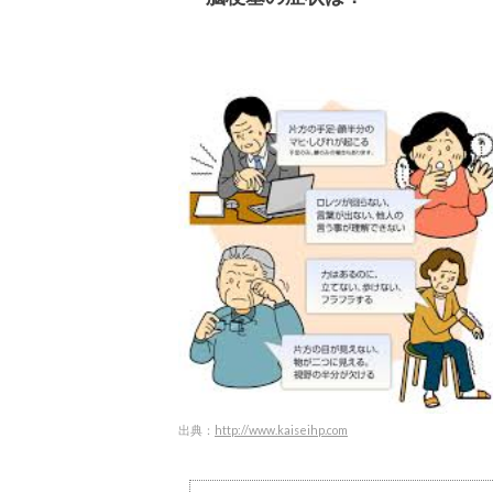
出典：
http://www.kaiseihp.com