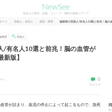
NewSee
有名人の現在・芸能・ゴシップ・事件の情報メディア
報サイト
芸能人・有名人
病気・障害
脳梗塞の芸能人/有名人10選と前兆！脳の
脳梗塞
芸能人
人/有名人10選と前兆！脳の血管が
最新版】
0
imy
コメント
の血管が詰まり、血流の停止によって起こるもので、急死
。
同