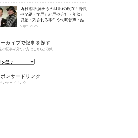
西村拓郎(神田うの旦那)の現在！身長
や父親・学歴と経歴や会社・年収と
資産・刺される事件や恫喝音声・結
婚と子供や自宅・脳梗塞の病気もま
yujitake226
とめ
アーカイブで記事を探す
去の記事が見たい方はこちらが便利
スポンサードリンク
ポンサードリンク