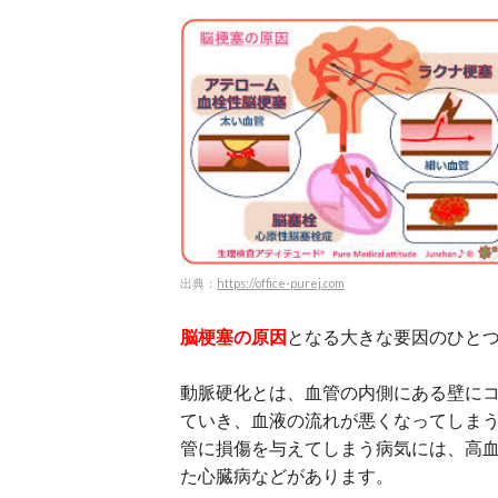
出典：
https://office-purej.com
脳梗塞の原因
となる大きな要因のひと
動脈硬化とは、血管の内側にある壁に
ていき、血液の流れが悪くなってしま
管に損傷を与えてしまう病気には、高
た心臓病などがあります。