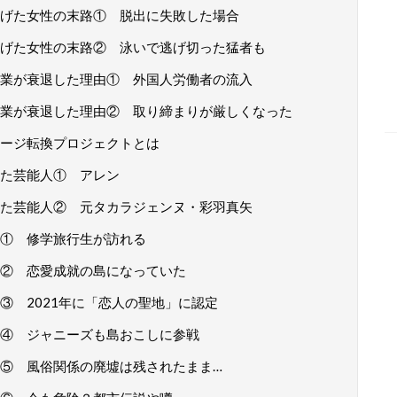
げた女性の末路① 脱出に失敗した場合
げた女性の末路② 泳いで逃げ切った猛者も
業が衰退した理由① 外国人労働者の流入
業が衰退した理由② 取り締まりが厳しくなった
ージ転換プロジェクトとは
た芸能人① アレン
た芸能人② 元タカラジェンヌ・彩羽真矢
① 修学旅行生が訪れる
② 恋愛成就の島になっていた
③ 2021年に「恋人の聖地」に認定
④ ジャニーズも島おこしに参戦
⑤ 風俗関係の廃墟は残されたまま…