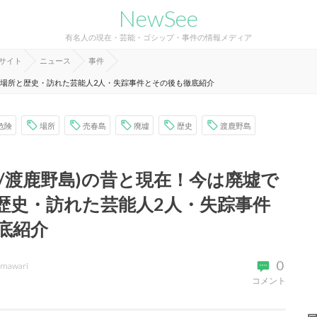
NewSee
有名人の現在・芸能・ゴシップ・事件の情報メディア
報サイト
ニュース
事件
？場所と歴史・訪れた芸能人2人・失踪事件とその後も徹底紹介
危険
場所
売春島
廃墟
歴史
渡鹿野島
県/渡鹿野島)の昔と現在！今は廃墟で
歴史・訪れた芸能人2人・失踪事件
底紹介
0
imawari
コメント