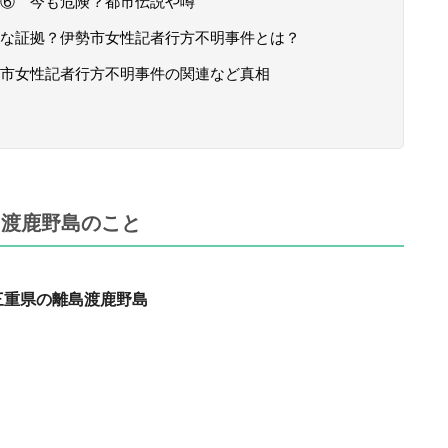
⑥ 今も危険？都市伝説や噂
な証拠？伊勢市女性記者行方不明事件とは？
市女性記者行方不明事件の関連など真相
・渡鹿野島のこと
三重県の離島渡鹿野島