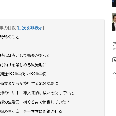
事の目次
[
目次を非表示
]
野島のこと
過
時代は港として需要があった
は釣りを楽しめる観光地に
は1970年代～1990年頃
ス
売買までもが横行する危険な島に
婦の生活① 非人道的な扱いを受けていた
婦の生活② 街ぐるみで監視していた？
婦の生活③ チーママに監視させる