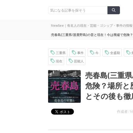
NewSee｜有名人の現在・芸能・ゴシップ・事件の情
売春島(三重県/渡鹿野島)の昔と現在！今は廃墟で危険
三重県
事件
今
全盛期
現在
芸能人
売春島(三重
危険？場所と
とその後も徹
作成者 /
h