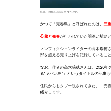
出典：https://www.sankei.com/
かつて「売春島」と呼ばれたのは、
三
公然と売春
が行われていた闇深い離島
ノンフィクションライターの高木瑞穂さ
部を超える売り上げを記録しているこ
なお、作者の高木瑞穂さんは、2020
る“ヤバい島”」というタイトルの記事
住民からもタブー視されてきた、「売
紹介します。