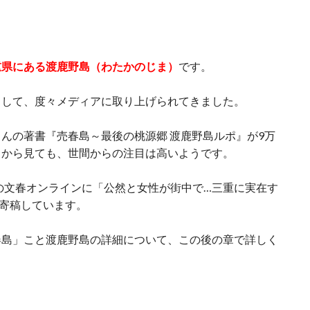
重県にある渡鹿野島（わたかのじま）
です。
として、度々メディアに取り上げられてきました。
んの著書『売春島～最後の桃源郷 渡鹿野島ルポ』が9万
とから見ても、世間からの注目は高いようです。
年の文春オンラインに「公然と女性が街中で…三重に実在す
も寄稿しています。
春島」こと渡鹿野島の詳細について、この後の章で詳しく