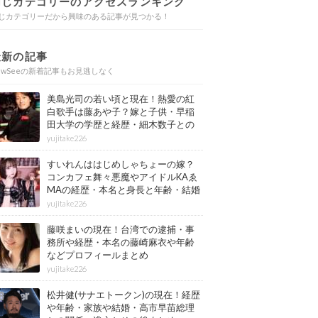
同じカテゴリーのアクセスランキング
じカテゴリーだから興味のある記事が見つかる！
最新の記事
ewSeeの新着記事もお見逃しなく
美島光司の若い頃と現在！熱愛の紅
白歌手は藤あや子？嫁と子供・早稲
田大学の学歴と経歴・細木数子との
確執もまとめ
yujitake226
すいれんははじめしゃちょーの嫁？
コンカフェ舞々悪魔やアイドルKAゑ
MAの経歴・本名と身長と年齢・結婚
情報もまとめ
yujitake226
藤咲まいの現在！台湾での逮捕・事
務所や経歴・本名の藤崎麻衣や年齢
などプロフィールまとめ
yujitake226
松井健(サナエトークン)の現在！経歴
や年齢・家族や結婚・高市早苗総理