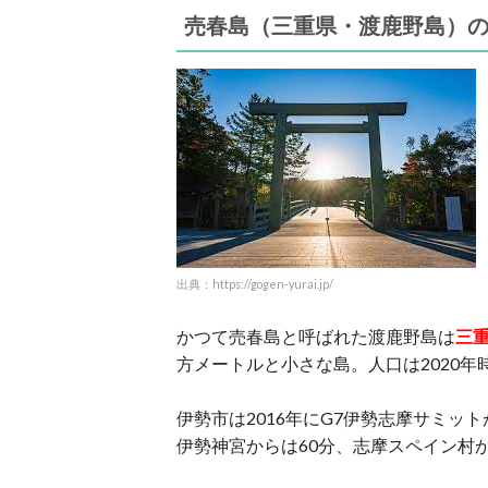
売春島（三重県・渡鹿野島）
出典：https://gogen-yurai.jp/
かつて売春島と呼ばれた渡鹿野島は
三
方メートルと小さな島。人口は2020年
伊勢市は2016年にG7伊勢志摩サミ
伊勢神宮からは60分、志摩スペイン村