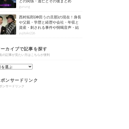
との関係・逃亡とその後まとめ
gurung
西村拓郎(神田うの旦那)の現在！身長
や父親・学歴と経歴や会社・年収と
資産・刺される事件や恫喝音声・結
婚と子供や自宅・脳梗塞の病気もま
yujitake226
とめ
アーカイブで記事を探す
去の記事が見たい方はこちらが便利
スポンサードリンク
ポンサードリンク