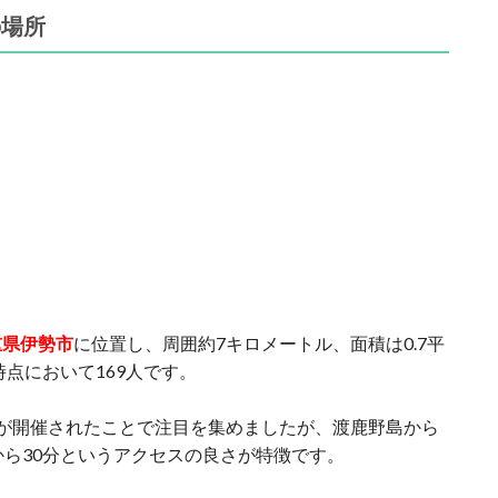
の場所
重県伊勢市
に位置し、周囲約7キロメートル、面積は0.7平
時点において169人です。
ットが開催されたことで注目を集めましたが、渡鹿野島から
から30分というアクセスの良さが特徴です。