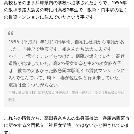
高校もそのまま兵庫県内の学校へ進学されたようで、1995年
の阪神淡路大震災の時には高校2年生で、阪急・岡本駅の近く
の賃貸マンションに住んでいたという事です。
1995（平成7）年1月17日早朝、自宅に社員から電話があ
った。「神戸で地震です。娘さんたちは大丈夫です
か？」。慌ててテレビをつけた。病院が燃えていた。高速
道路が倒壊していた。高2の長女春奈と中2の次女麻衣子
は、被害の大きかった阪急岡本駅近くの賃貸マンションに
2人で住んでいて、時々、妻が佐世保と行き来していた。
電話は全くつながらない。
引用：高田明（13）阪神大震災 神戸の娘 伊丹へ迎えに ラジオ集め被災地に
贈る
これらの情報から、高田春奈さんの出身高校は、兵庫県西宮市
に所在する名門私立「神戸女学院」ではないかと噂されていま
す。