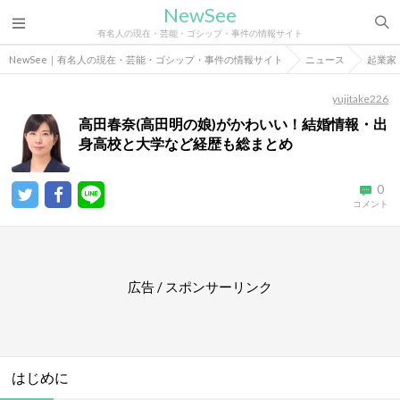
NewSee
有名人の現在・芸能・ゴシップ・事件の情報サイト
NewSee｜有名人の現在・芸能・ゴシップ・事件の情報サイト
ニュース
起業家
yujitake226
高田春奈(高田明の娘)がかわいい！結婚情報・出
身高校と大学など経歴も総まとめ
0
コメント
広告 / スポンサーリンク
はじめに