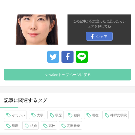
この記事が役に立ったと思ったら
シ
ェア
を押してね
シェア
NewSeeトップページに戻る
記事に関連するタグ
かわいい
大学
学歴
独身
現在
神戸女学院
経歴
結婚
高校
高田春奈