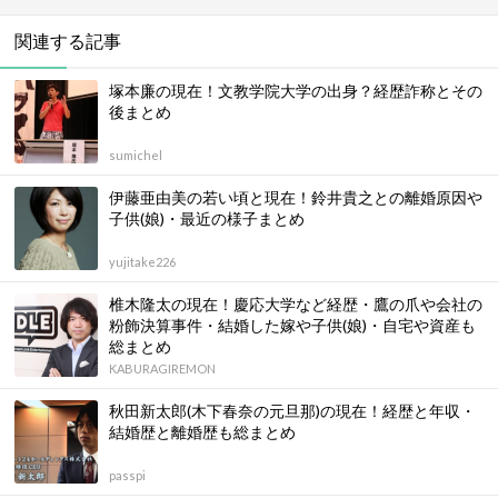
関連する記事
塚本廉の現在！文教学院大学の出身？経歴詐称とその
後まとめ
sumichel
伊藤亜由美の若い頃と現在！鈴井貴之との離婚原因や
子供(娘)・最近の様子まとめ
yujitake226
椎木隆太の現在！慶応大学など経歴・鷹の爪や会社の
粉飾決算事件・結婚した嫁や子供(娘)・自宅や資産も
総まとめ
KABURAGIREMON
秋田新太郎(木下春奈の元旦那)の現在！経歴と年収・
結婚歴と離婚歴も総まとめ
passpi