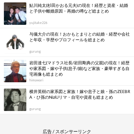
鮎川純太(杉田かおる元夫)の現在！経歴と資産・結婚
と子供や離婚原因・再婚の噂など総まとめ
yujitake226
与儀大介の現在！おかもとまりとの結婚・経歴や会社
と年収・学歴やプロフィールを総まとめ
gurung
岩田達七(マドラス社長/岩田剛典の父親)の現在！経歴
や家系図・嫁や子供(息子/娘)など家族・豪華すぎる自
宅画像も総まとめ
himawari
横井英樹の家系図と家族！嫁や息子と娘・孫のZEEBR
A・ひ孫のNiziUリマ・自宅や資産も総まとめ
gurung
広告 / スポンサーリンク