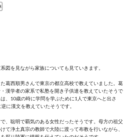
家系図を見ながら家族についても見ていきます。
った葛西順男さんで東京の都立高校で教えていました。葛
者・漢学者の家系で私塾を開き子供達を教えていたそうで
は、10歳の時に学問を学ぶために1人で東京へと出さ
に逆に漢文を教えていたそうです。
方で、聡明で覇気のある女性だったそうです。母方の祖父
かけて浄土真宗の教師で大陸に渡って布教を行いながら、
向を探り陸軍に情報を伝えていたのだそうです。