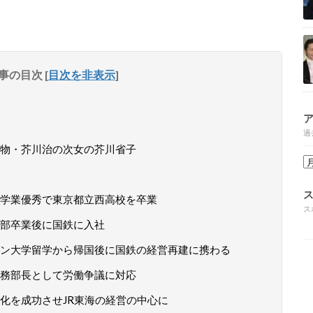
事の目次
[
目次を非表示
]
過
物・芥川治の次女の芥川省子
学業優秀で東京都立西高校を卒業
ス
部卒業後に国鉄に入社
ン大学留学から帰国後に国鉄の経営再建に携わる
務部長として労働争議に対応
化を成功させJR東海の経営の中心に