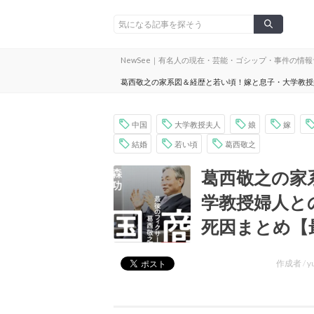
NewSee｜有名人の現在・芸能・ゴシップ・事件の情
葛西敬之の家系図＆経歴と若い頃！嫁と息子・大学教授
中国
大学教授夫人
娘
嫁
結婚
若い頃
葛西敬之
葛西敬之の家
学教授婦人と
死因まとめ【
作成者 /
y