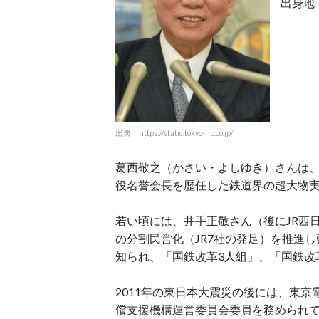
出身地
出典：https://static.tokyo-np.co.jp/
葛西敬之（かさい・よしゆき）さんは、
役名誉会長を歴任した鉄道界の超大物
若い頃には、井手正敬さん（後にJR西
の分割民営化（JR7社の発足）を推進
知られ、「国鉄改革3人組」、「国鉄改
2011年の東日本大震災の後には、東
償支援機構運営委員会委員を務められ