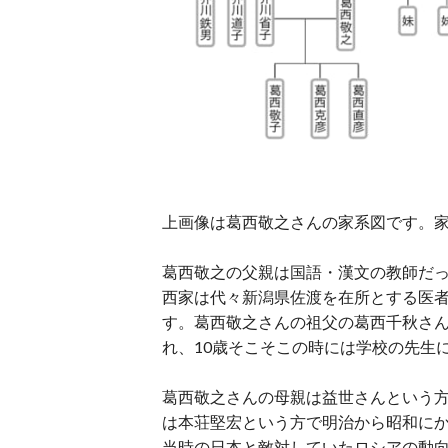
上画像は葛西敬之さんの家系図です。
葛西敬之の父親は国語・漢文の教師だ
西家は代々新潟県佐渡を在所とする医
す。葛西敬之さんの祖父の葛西千秋さん
れ、10歳そこそこの時には学校の先生
葛西敬之さんの母親は益世さんという
は本荘堅宏という方で明治から昭和に
当時の日本と敵対していたロシアの動