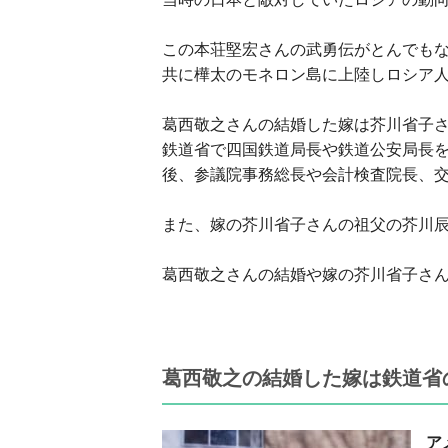
この本荘堅宏さんの武勇伝がとんでも
共に樺太のモネロン島に上陸しロシア
葛西敬之さんの結婚した嫁は芥川省子
鉄道省で四国鉄道局長や鉄道公安局長
後、参議院事務総長や会計検査院長、
また、嫁の芥川省子さんの祖父の芥川
葛西敬之さんの結婚や嫁の芥川省子さ
葛西敬之の結婚した嫁は鉄道省
ア