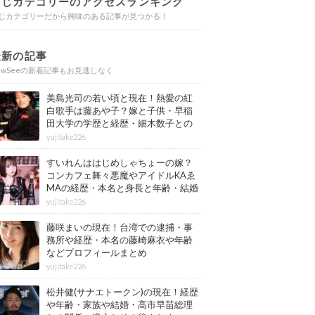
同じカテゴリーのアクセスランキング
じカテゴリーだから興味のある記事が見つかる！
最新の記事
ewSeeの新着記事もお見逃しなく
美島光司の若い頃と現在！熱愛の紅
白歌手は藤あや子？嫁と子供・早稲
田大学の学歴と経歴・細木数子との
確執もまとめ
yujitake226
すいれんははじめしゃちょーの嫁？
コンカフェ舞々悪魔やアイドルKAゑ
MAの経歴・本名と身長と年齢・結婚
情報もまとめ
yujitake226
藤咲まいの現在！台湾での逮捕・事
務所や経歴・本名の藤崎麻衣や年齢
などプロフィールまとめ
yujitake226
松井健(サナエトークン)の現在！経歴
や年齢・家族や結婚・高市早苗総理