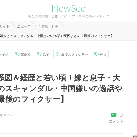
NewSee
有名人の現在・芸能・ゴシップ・事件の情報メディア
報サイト
ニュース
起業家・社長
婦人とのスキャンダル・中国嫌いの逸話や死因まとめ【最後のフィクサー】
子供
家系図
息子
最後のフィクサー
死因
系図＆経歴と若い頃！嫁と息子・大
のスキャンダル・中国嫌いの逸話や
最後のフィクサー】
0
ujitake226
コメント