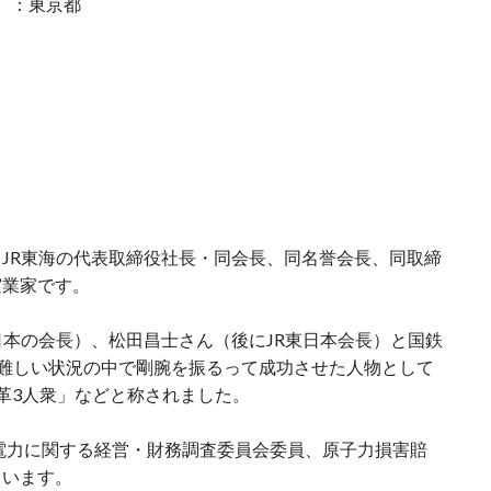
 ：東京都
JR東海の代表取締役社長・同会長、同名誉会長、同取締
実業家です。
日本の会長）、松田昌士さん（後にJR東日本会長）と国鉄
し難しい状況の中で剛腕を振るって成功させた人物として
革3人衆」などと称されました。
京電力に関する経営・財務調査委員会委員、原子力損害賠
ています。