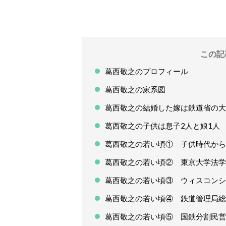
この記
葛西敬之のプロフィール
葛西敬之の家系図
葛西敬之の結婚した嫁は鉄道省の大
葛西敬之の子供は息子2人と娘1人
葛西敬之の若い頃① 子供時代から
葛西敬之の若い頃② 東京大学法学
葛西敬之の若い頃③ ウィスコンシ
葛西敬之の若い頃④ 鉄道管理局総
葛西敬之の若い頃⑤ 国鉄分割民営