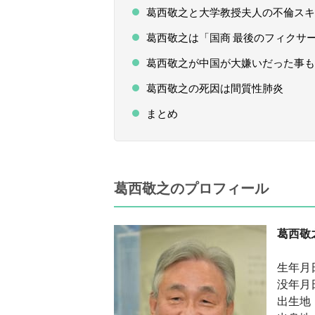
葛西敬之と大学教授夫人の不倫スキ
葛西敬之は「国商 最後のフィクサ
葛西敬之が中国が大嫌いだった事も
葛西敬之の死因は間質性肺炎
まとめ
葛西敬之のプロフィール
葛西敬
生年月日
没年月日
出生地