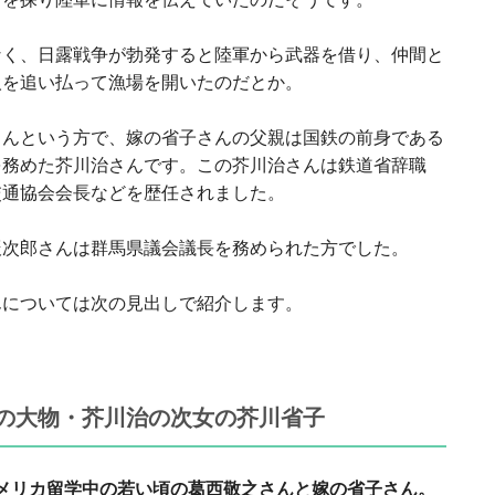
なく、日露戦争が勃発すると陸軍から武器を借り、仲間と
人を追い払って漁場を開いたのだとか。
さんという方で、嫁の省子さんの父親は国鉄の前身である
を務めた芥川治さんです。この芥川治さんは鉄道省辞職
交通協会会長などを歴任されました。
辰次郎さんは群馬県議会議長を務められた方でした。
んについては次の見出しで紹介します。
の大物・芥川治の次女の芥川省子
メリカ留学中の若い頃の葛西敬之さんと嫁の省子さん。