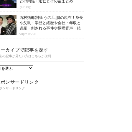
との関係・逃亡とその後まとめ
gurung
西村拓郎(神田うの旦那)の現在！身長
や父親・学歴と経歴や会社・年収と
資産・刺される事件や恫喝音声・結
婚と子供や自宅・脳梗塞の病気もま
yujitake226
とめ
アーカイブで記事を探す
去の記事が見たい方はこちらが便利
スポンサードリンク
ポンサードリンク