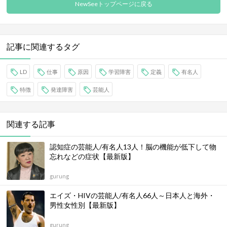
NewSeeトップページに戻る
記事に関連するタグ
LD
仕事
原因
学習障害
定義
有名人
特徴
発達障害
芸能人
関連する記事
認知症の芸能人/有名人13人！脳の機能が低下して物
忘れなどの症状【最新版】
gurung
エイズ・HIVの芸能人/有名人66人～日本人と海外・
男性女性別【最新版】
gurung