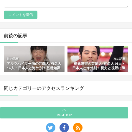
前後の記事
前の記事
次の記事
アルツハイマー病の芸能人/有名人
視覚障害の芸能人/有名人14人・
16人・日本人と海外別！基礎知識
日本人と海外別！視力と視野に障
も解説【最新版】
害【最新版】
同じカテゴリーのアクセスランキング
PAGE TOP