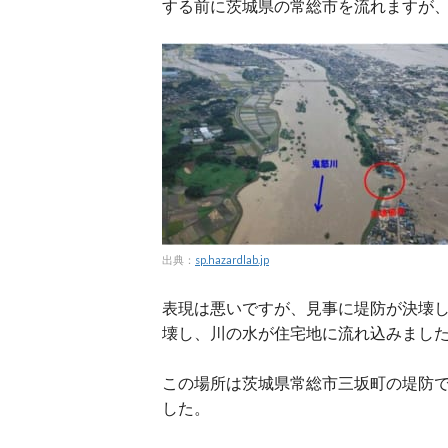
する前に茨城県の常総市を流れますが
出典：
sp.hazardlab.jp
表現は悪いですが、見事に堤防が決壊
壊し、川の水が住宅地に流れ込みまし
この場所は茨城県常総市三坂町の堤防
した。