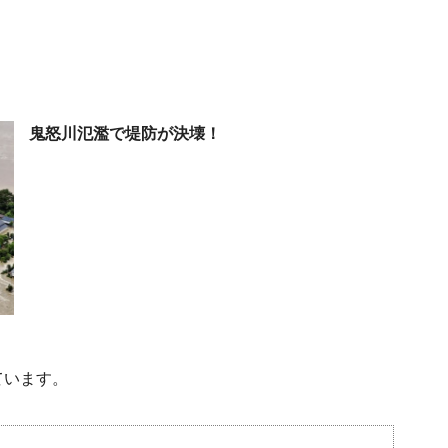
鬼怒川氾濫で堤防が決壊！
ています。