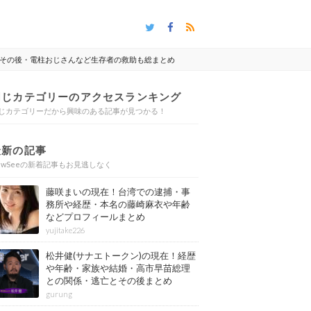
その後・電柱おじさんなど生存者の救助も総まとめ
同じカテゴリーのアクセスランキング
じカテゴリーだから興味のある記事が見つかる！
最新の記事
ewSeeの新着記事もお見逃しなく
藤咲まいの現在！台湾での逮捕・事
務所や経歴・本名の藤崎麻衣や年齢
などプロフィールまとめ
yujitake226
松井健(サナエトークン)の現在！経歴
や年齢・家族や結婚・高市早苗総理
との関係・逃亡とその後まとめ
gurung