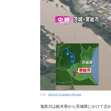
出典：
dainichi-k.cocolog-nifty.com
鬼怒川は栃木県から茨城県にかけて北