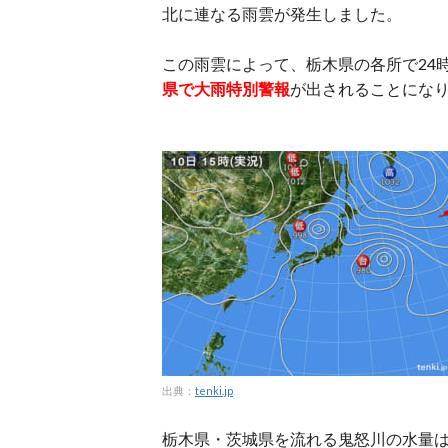
北に連なる雨雲が発生しました。
この雨雲によって、栃木県の各所で24
県で大雨特別警報
が出されることにな
出典：
tenki.jp
栃木県・茨城県を流れる鬼怒川の水量