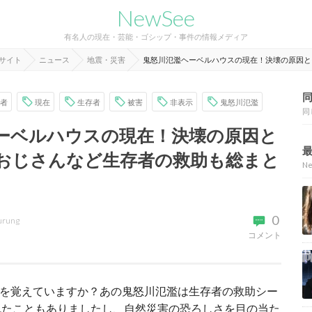
NewSee
有名人の現在・芸能・ゴシップ・事件の情報メディア
報サイト
ニュース
地震・災害
鬼怒川氾濫ヘーベルハウスの現在！決壊の原因と
者
現在
生存者
被害
非表示
鬼怒川氾濫
同
ーベルハウスの現在！決壊の原因と
おじさんなど生存者の救助も総まと
N
0
urung
コメント
災害を覚えていますか？あの鬼怒川氾濫は生存者の救助シー
れたこともありましたし、自然災害の恐ろしさを目の当た