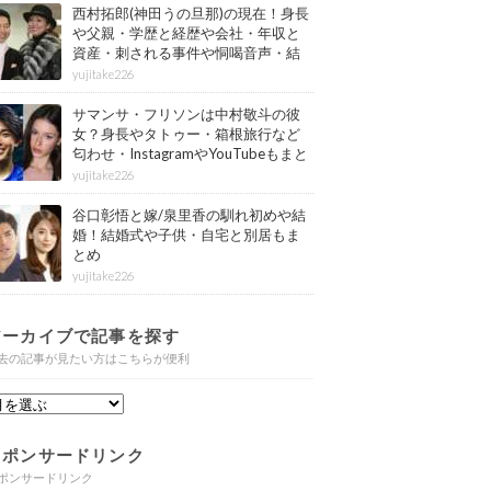
西村拓郎(神田うの旦那)の現在！身長
や父親・学歴と経歴や会社・年収と
資産・刺される事件や恫喝音声・結
婚と子供や自宅・脳梗塞の病気もま
yujitake226
とめ
サマンサ・フリソンは中村敬斗の彼
女？身長やタトゥー・箱根旅行など
匂わせ・InstagramやYouTubeもまと
め
yujitake226
谷口彰悟と嫁/泉里香の馴れ初めや結
婚！結婚式や子供・自宅と別居もま
とめ
yujitake226
アーカイブで記事を探す
去の記事が見たい方はこちらが便利
スポンサードリンク
ポンサードリンク