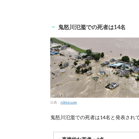
鬼怒川氾濫での死者は14名
出典：
nikkei.com
鬼怒川氾濫での死者は14名と発表され