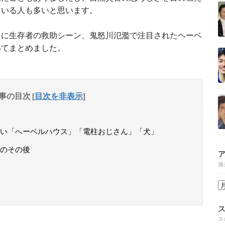
ている人も多いと思います。
らに生存者の救助シーン、鬼怒川氾濫で注目されたヘーベ
いてまとめました。
事の目次
[
目次を非表示
]
い「へーベルハウス」「電柱おじさん」「犬」
のその後
過
ス