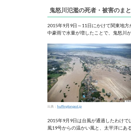
鬼怒川氾濫の死者・被害のま
2015年9月9日～11日にかけて関東
中豪雨で水量が増したことで、鬼怒川
出典：
huffingtonpost.jp
2015年9月9日は台風が通過したわ
風19号からの温かい風と、太平洋にあ