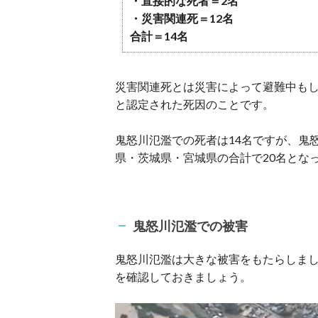
・直接的な死者＝2名
・災害関連死＝12名
合計＝14名
災害関連死とは災害によって避難中も
と認定された死因のことです。
鬼怒川氾濫での死者は14名ですが、鬼
県・茨城県・宮城県の合計で20名とな
鬼怒川氾濫での被害
鬼怒川氾濫は大きな被害をもたらしま
を確認しておきましょう。