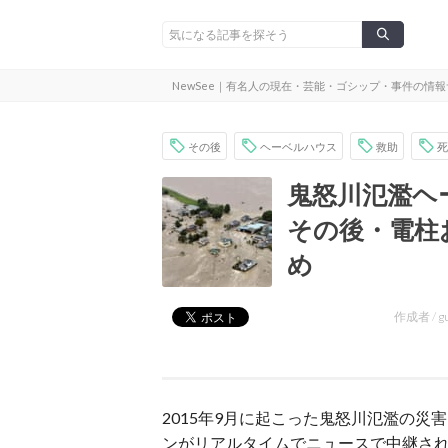
NewSee｜有名人の現在・芸能・ゴシップ・事件の情
その後
ヘーベルハウス
救助
死
鬼怒川氾濫ヘ
その後・電柱
め
作成者 /
g
2015年9月に起こった鬼怒川氾濫の
ンがリアルタイムでニュースで中継さ